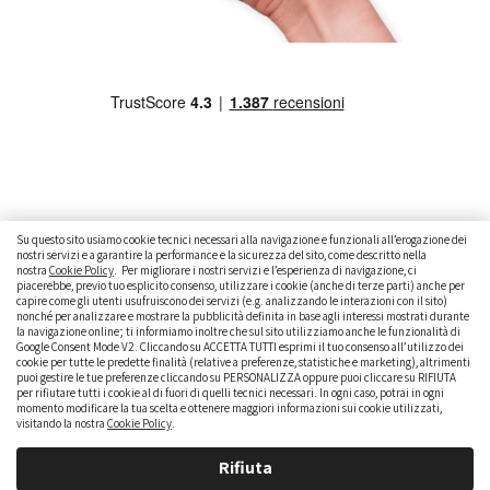
Su questo sito usiamo cookie tecnici necessari alla navigazione e funzionali all’erogazione dei
nostri servizi e a garantire la performance e la sicurezza del sito, come descritto nella
nostra
Cookie Policy
. Per migliorare i nostri servizi e l’esperienza di navigazione, ci
CAMBIARE AUTO
GUIDA ALL’ACQUISTO
piacerebbe, previo tuo esplicito consenso, utilizzare i cookie (anche di terze parti) anche per
capire come gli utenti usufruiscono dei servizi (e.g. analizzando le interazioni con il sito)
GUIDE PRATICHE
CURIOSITÀ
DATI ALLA MANO
nonché per analizzare e mostrare la pubblicità definita in base agli interessi mostrati durante
la navigazione online; ti informiamo inoltre che sul sito utilizziamo anche le funzionalità di
DICE LA LEGGE
PARLIAMO DI NOI
Google Consent Mode V2. Cliccando su ACCETTA TUTTI esprimi il tuo consenso all’utilizzo dei
cookie per tutte le predette finalità (relative a preferenze, statistiche e marketing), altrimenti
puoi gestire le tue preferenze cliccando su PERSONALIZZA oppure puoi cliccare su RIFIUTA
per rifiutare tutti i cookie al di fuori di quelli tecnici necessari. In ogni caso, potrai in ogni
momento modificare la tua scelta e ottenere maggiori informazioni sui cookie utilizzati,
visitando la nostra
Cookie Policy
.
Rifiuta