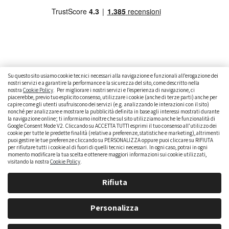
Su questo sito usiamo cookie tecnici necessari alla navigazione e funzionali all’erogazione dei
nostri servizi e a garantire la performance e la sicurezza del sito, come descritto nella
nostra
Cookie Policy
. Per migliorare i nostri servizi e l’esperienza di navigazione, ci
CAMBIARE AUTO
GUIDA ALL’ACQUISTO
piacerebbe, previo tuo esplicito consenso, utilizzare i cookie (anche di terze parti) anche per
capire come gli utenti usufruiscono dei servizi (e.g. analizzando le interazioni con il sito)
GUIDE PRATICHE
CURIOSITÀ
DATI ALLA MANO
nonché per analizzare e mostrare la pubblicità definita in base agli interessi mostrati durante
la navigazione online; ti informiamo inoltre che sul sito utilizziamo anche le funzionalità di
Google Consent Mode V2. Cliccando su ACCETTA TUTTI esprimi il tuo consenso all’utilizzo dei
DICE LA LEGGE
PARLIAMO DI NOI
cookie per tutte le predette finalità (relative a preferenze, statistiche e marketing), altrimenti
puoi gestire le tue preferenze cliccando su PERSONALIZZA oppure puoi cliccare su RIFIUTA
per rifiutare tutti i cookie al di fuori di quelli tecnici necessari. In ogni caso, potrai in ogni
momento modificare la tua scelta e ottenere maggiori informazioni sui cookie utilizzati,
visitando la nostra
Cookie Policy
.
Rifiuta
Personalizza
brumbrum S.p.A. - Partita IVA: IT 09323210964 - Numero REA: MI - 2083307 - Capitale Sociale: Euro