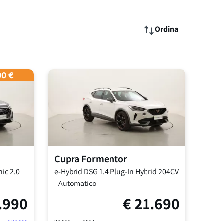
Ordina
00 €
Cupra
Formentor
onic
2.0
e-Hybrid DSG
1.4 Plug-In Hybrid 204CV
-
Automatico
.990
€
21.690