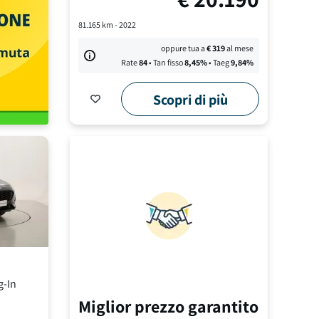
81.165
km -
2022
oppure tua a
€
319
al mese
Rate
84
• Tan fisso
8,45
%
• Taeg
9,84
%
Scopri di più
g-In
Miglior prezzo garantito