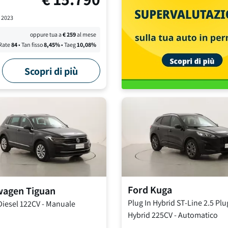
-
2023
oppure tua a
€
259
al mese
Rate
84
• Tan fisso
8,45
%
• Taeg
10,08
%
Scopri di più
Ford
Kuga
wagen
Tiguan
Plug In Hybrid ST-Line
2.5 Plu
Diesel 122CV
-
Manuale
Hybrid 225CV
-
Automatico