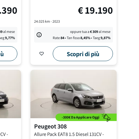
.390
€
19.190
24.025
km -
2023
39
al mese
oppure tua a
€
309
al mese
aeg
9,77
%
Rate
84
• Tan fisso
8,45
%
• Taeg
9,87
%
iù
Scopri di più
-300€ Da Applicare Oggi
Peugeot
308
0CV
-
Allure Pack EAT8
1.5 Diesel 131CV
-