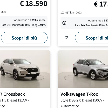
€
18.590
€
17
-
2022
103.457
km -
2023
oppure tua a
€
299
al mese
oppure tua a
€
2
Rate
84
• Tan fisso
8,45
%
• Taeg
9,91
%
Rate
84
• Tan fisso
8,45
%
• T
Scopri di più
Scopri di p
7 Crossback
Volkswagen
T-Roc
s
1.5 Diesel 131CV
-
Style DSG
2.0 Diesel 150CV
-
ico
Automatico