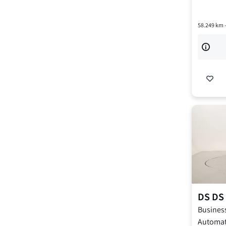
58.249
km 
DS
DS 
Busines
Automat