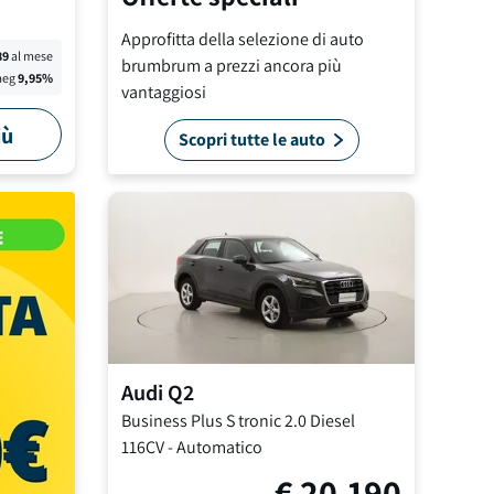
Approfitta della selezione di auto
89
al mese
brumbrum a prezzi ancora più
aeg
9,95
%
vantaggiosi
iù
Scopri tutte le auto
Audi
Q2
Business Plus S tronic
2.0 Diesel
116CV
-
Automatico
€
20.190