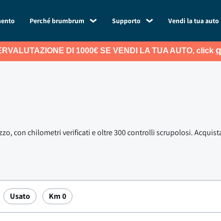
mento
Perché brumbrum
Supporto
Vendi la tua auto
q
RVALUTAZIONE DI 1000€ SE VENDI LA TUA AUTO, click
zo, con chilometri verificati e oltre 300 controlli scrupolosi. Acquis
Usato
Km 0