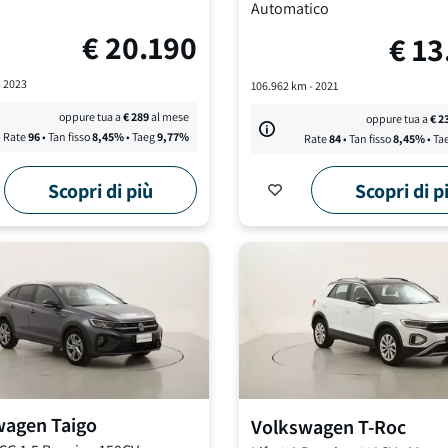
Automatico
€
20.190
€
13
-
2023
106.962
km -
2021
oppure tua a
€
289
al mese
oppure tua a
€
2
Rate
96
• Tan fisso
8,45
%
• Taeg
9,77
%
Rate
84
• Tan fisso
8,45
%
• Ta
Scopri di più
Scopri di p
wagen
Taigo
Volkswagen
T-Roc