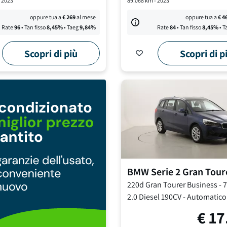
-
2023
89.068
km -
2023
oppure tua a
€
269
al mese
oppure tua a
€
4
Rate
96
• Tan fisso
8,45
%
• Taeg
9,84
%
Rate
84
• Tan fisso
8,45
%
• T
Scopri di più
Scopri di p
BMW
Serie 2 Gran Tour
220d Gran Tourer Business - 7
2.0 Diesel 190CV
-
Automatico
€
17