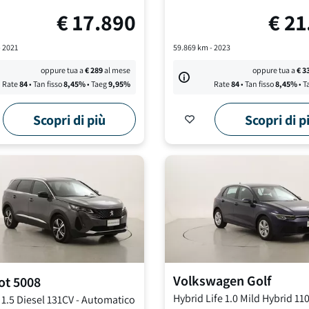
€
17.890
€
21
-
2021
59.869
km -
2023
oppure tua a
€
289
al mese
oppure tua a
€
3
Rate
84
• Tan fisso
8,45
%
• Taeg
9,95
%
Rate
84
• Tan fisso
8,45
%
• T
Scopri di più
Scopri di p
Volkswagen
Golf
ot
5008
Hybrid Life
1.0 Mild Hybrid 11
1.5 Diesel 131CV
-
Automatico