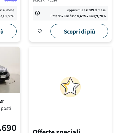
€
34.990
34.921
km -
2024
69
al mese
oppure tua a
€
309
al mese
aeg
9,50
%
Rate
96
• Tan fisso
8,45
%
• Taeg
9,70
%
iù
Scopri di più
er
 posti
.690
Offerte speciali