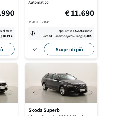
Automatico
.990
€
11.690
52.081
km -
2021
39
al mese
oppure tua a
€
209
al mese
eg
10,19
%
Rate
84
• Tan fisso
8,45
%
• Taeg
10,40
%
iù
Scopri di più
Skoda
Superb