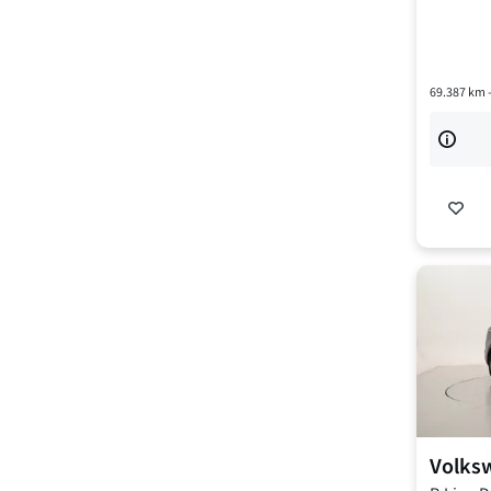
69.387
km 
Volks