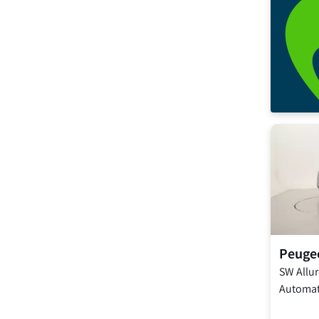
Peuge
SW Allur
Automat