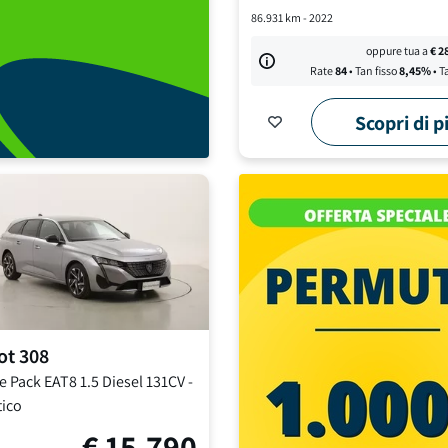
86.931
km -
2022
oppure tua a
€
2
Rate
84
• Tan fisso
8,45
%
• T
Scopri di p
ot
308
e Pack EAT8
1.5 Diesel 131CV
-
ico
€
15.790