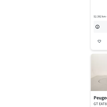
52.392
km 
Peuge
GT EAT8