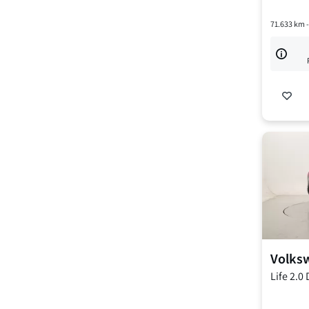
71.633
km 
Volks
Life
2.0 