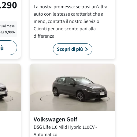
.290
La nostra promessa: se trovi un'altra
auto con le stesse caratteristiche a
meno, contatta il nostro Servizio
79
al mese
Clienti per uno sconto pari alla
aeg
9,99
%
differenza.
iù
Scopri di più
Volkswagen
Golf
DSG Life
1.0 Mild Hybrid 110CV
-
Automatico