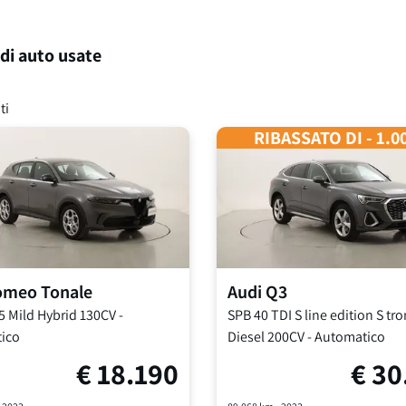
 di auto usate
ti
RIBASSATO DI - 1.0
Romeo
Tonale
Audi
Q3
5 Mild Hybrid 130CV
-
SPB 40 TDI S line edition S tr
ico
Diesel 200CV
-
Automatico
€
18.190
€
30