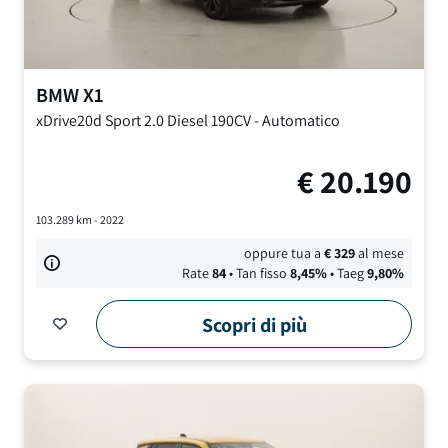
BMW
X1
xDrive20d Sport
2.0 Diesel 190CV
-
Automatico
€
20.190
103.289
km -
2022
oppure tua a
€
329
al mese
Rate
84
• Tan fisso
8,45
%
• Taeg
9,80
%
Scopri di più