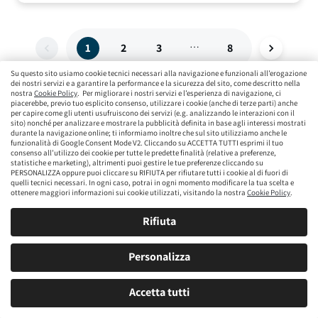
…
1
2
3
8
Su questo sito usiamo cookie tecnici necessari alla navigazione e funzionali all’erogazione
dei nostri servizi e a garantire la performance e la sicurezza del sito, come descritto nella
nostra
Cookie Policy
. Per migliorare i nostri servizi e l’esperienza di navigazione, ci
Cerca per tipologia
piacerebbe, previo tuo esplicito consenso, utilizzare i cookie (anche di terze parti) anche
per capire come gli utenti usufruiscono dei servizi (e.g. analizzando le interazioni con il
sito) nonché per analizzare e mostrare la pubblicità definita in base agli interessi mostrati
durante la navigazione online; ti informiamo inoltre che sul sito utilizziamo anche le
funzionalità di Google Consent Mode V2. Cliccando su ACCETTA TUTTI esprimi il tuo
consenso all’utilizzo dei cookie per tutte le predette finalità (relative a preferenze,
statistiche e marketing), altrimenti puoi gestire le tue preferenze cliccando su
PERSONALIZZA oppure puoi cliccare su RIFIUTA per rifiutare tutti i cookie al di fuori di
quelli tecnici necessari. In ogni caso, potrai in ogni momento modificare la tua scelta e
ottenere maggiori informazioni sui cookie utilizzati, visitando la nostra
Cookie Policy
.
Neopatentati
City Car
Utilitarie
Rifiuta
Personalizza
SERVIZIO CLIENTI
Prenota un appuntamento
Accetta tutti
Se non trovi l'auto che desideri,