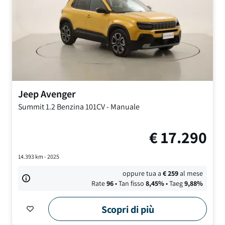
Jeep
Avenger
Summit
1.2 Benzina 101CV
-
Manuale
€
17.290
14.393
km -
2025
oppure tua a
€
259
al mese
Rate
96
• Tan fisso
8,45
%
• Taeg
9,88
%
Scopri di più