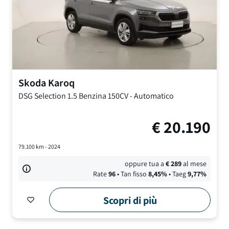
Skoda
Karoq
DSG Selection
1.5 Benzina 150CV
-
Automatico
€
20.190
79.100
km -
2024
oppure tua a
€
289
al mese
Rate
96
• Tan fisso
8,45
%
• Taeg
9,77
%
Scopri di più