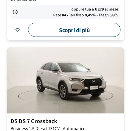
oppure tua a
€
279
al mese
Rate
84
• Tan fisso
8,45
%
• Taeg
9,99
%
Scopri di più
DS
DS 7 Crossback
Business
1.5 Diesel 131CV
-
Automatico