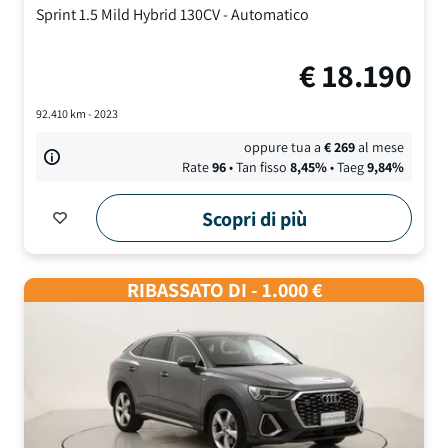
Sprint
1.5 Mild Hybrid 130CV
-
Automatico
€
18.190
92.410
km -
2023
oppure tua a
€
269
al mese
Rate
96
• Tan fisso
8,45
%
• Taeg
9,84
%
Scopri di più
RIBASSATO DI - 1.000 €