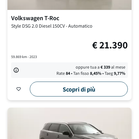
Volkswagen
T-Roc
Style DSG
2.0 Diesel 150CV
-
Automatico
€
21.390
59.869
km -
2023
oppure tua a
€
339
al mese
Rate
84
• Tan fisso
8,45
%
• Taeg
9,77
%
Scopri di più