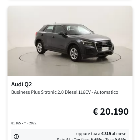
Audi
Q2
Business Plus S tronic
2.0 Diesel 116CV
-
Automatico
€
20.190
81.165
km -
2022
oppure tua a
€
319
al mese
Rate
84
• Tan fisso
8,45
%
• Taeg
9,84
%