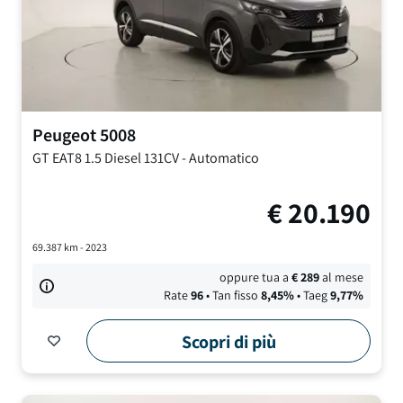
Peugeot
5008
GT EAT8
1.5 Diesel 131CV
-
Automatico
€
20.190
69.387
km -
2023
oppure tua a
€
289
al mese
Rate
96
• Tan fisso
8,45
%
• Taeg
9,77
%
Scopri di più