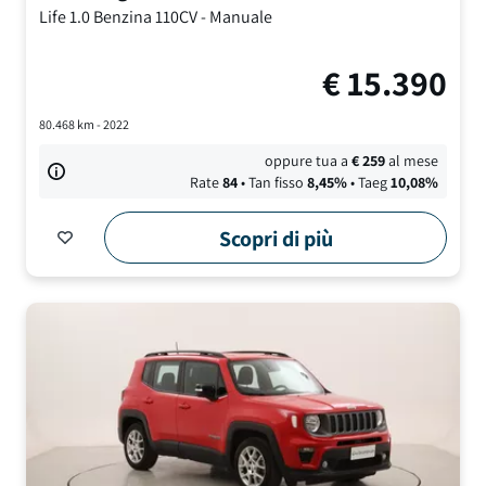
Life
1.0 Benzina 110CV
-
Manuale
€
15.390
80.468
km -
2022
oppure tua a
€
259
al mese
Rate
84
• Tan fisso
8,45
%
• Taeg
10,08
%
Scopri di più