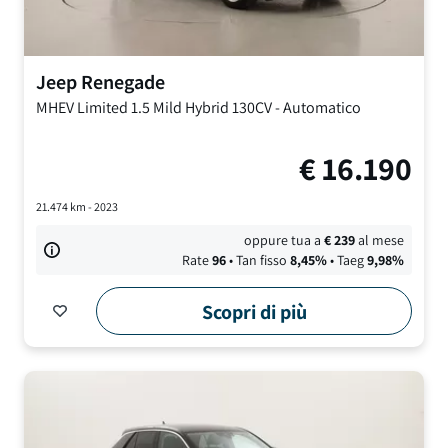
Jeep
Renegade
MHEV Limited
1.5 Mild Hybrid 130CV
-
Automatico
€
16.190
21.474
km -
2023
oppure tua a
€
239
al mese
Rate
96
• Tan fisso
8,45
%
• Taeg
9,98
%
Scopri di più