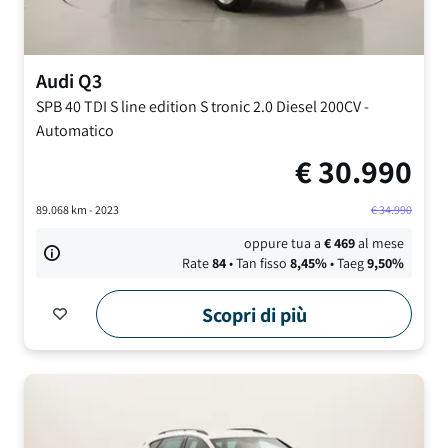
Audi
Q3
SPB 40 TDI S line edition S tronic
2.0 Diesel 200CV
-
Automatico
€
30.990
89.068
km -
2023
€
34.990
oppure tua a
€
469
al mese
Rate
84
• Tan fisso
8,45
%
• Taeg
9,50
%
Scopri di più