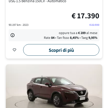
DSG
1.5 Benzina 150CV
-
Automatico
€
17.390
90.197
km -
2023
€
22.590
oppure tua a
€
289
al mese
Rate
84
• Tan fisso
8,45
%
• Taeg
9,95
%
Scopri di più