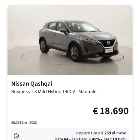
Nissan
Qashqai
Business
1.3 Mild Hybrid 140CV
-
Manuale
€
18.690
66.361
km -
2022
oppure tua a
€
259
al mese
Rate
84
• Tan fisso
8,45
%
• Taeg
10,08
%