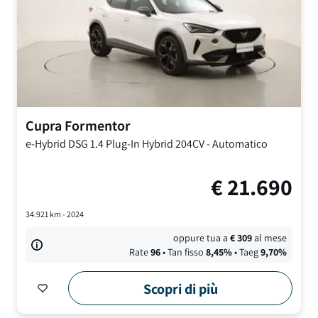
Cupra
Formentor
e-Hybrid DSG
1.4 Plug-In Hybrid 204CV
-
Automatico
€
21.690
34.921
km -
2024
oppure tua a
€
309
al mese
Rate
96
• Tan fisso
8,45
%
• Taeg
9,70
%
Scopri di più