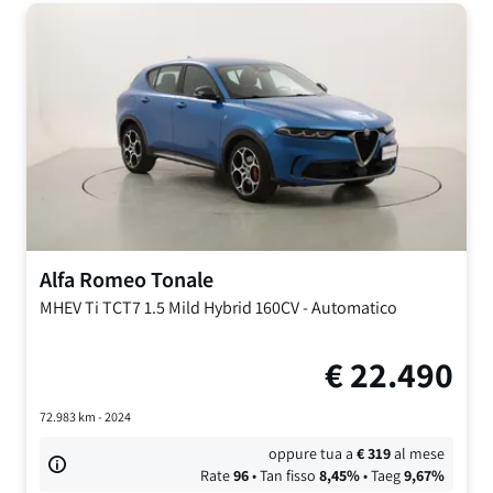
Alfa Romeo
Tonale
MHEV Ti TCT7
1.5 Mild Hybrid 160CV
-
Automatico
€
22.490
72.983
km -
2024
oppure tua a
€
319
al mese
Rate
96
• Tan fisso
8,45
%
• Taeg
9,67
%