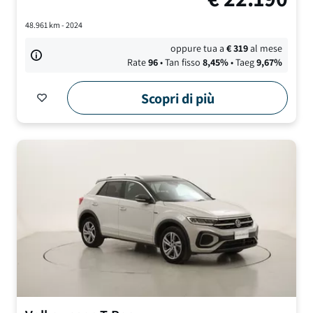
48.961
km -
2024
oppure tua a
€
319
al mese
Rate
96
• Tan fisso
8,45
%
• Taeg
9,67
%
Scopri di più