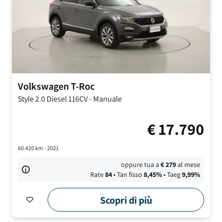
Volkswagen
T-Roc
Style
2.0 Diesel 116CV
-
Manuale
€
17.790
60.420
km -
2021
oppure tua a
€
279
al mese
Rate
84
• Tan fisso
8,45
%
• Taeg
9,99
%
Scopri di più