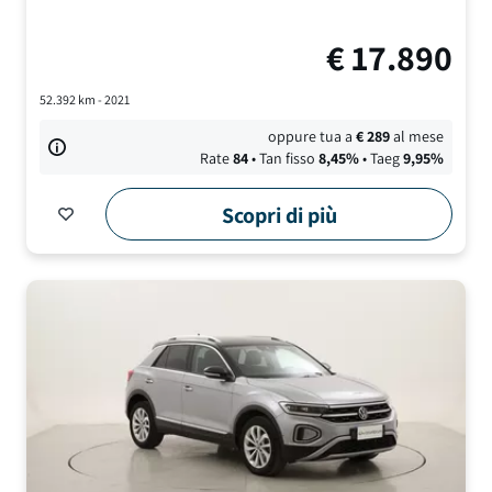
€
17.890
52.392
km -
2021
oppure tua a
€
289
al mese
Rate
84
• Tan fisso
8,45
%
• Taeg
9,95
%
Scopri di più