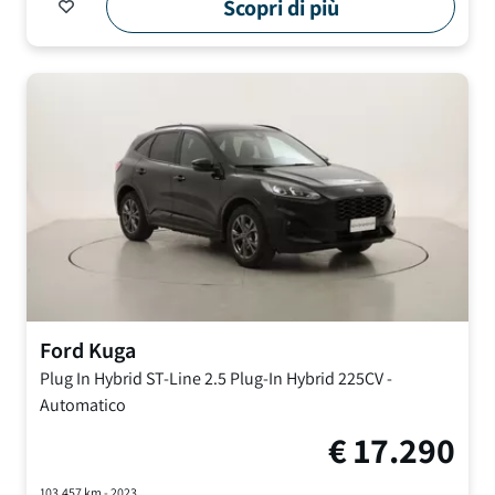
Scopri di più
Ford
Kuga
Plug In Hybrid ST-Line
2.5 Plug-In Hybrid 225CV
-
Automatico
€
17.290
103.457
km -
2023