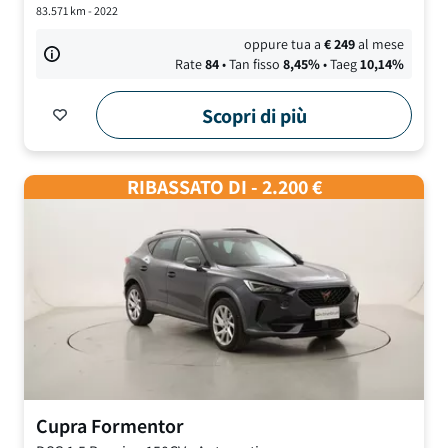
83.571
km -
2022
oppure tua a
€
249
al mese
Rate
84
• Tan fisso
8,45
%
• Taeg
10,14
%
Scopri di più
RIBASSATO DI - 2.200 €
Cupra
Formentor