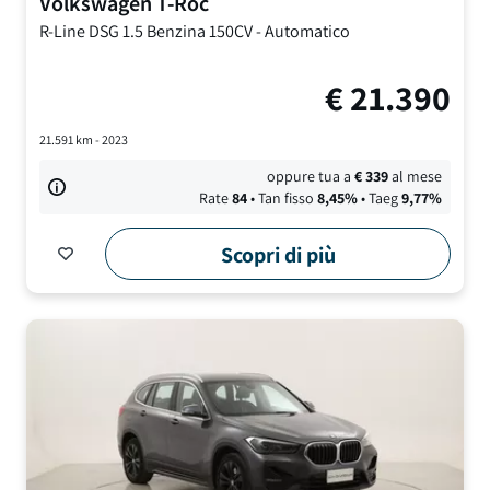
Volkswagen
T-Roc
R-Line DSG
1.5 Benzina 150CV
-
Automatico
€
21.390
21.591
km -
2023
oppure tua a
€
339
al mese
Rate
84
• Tan fisso
8,45
%
• Taeg
9,77
%
Scopri di più