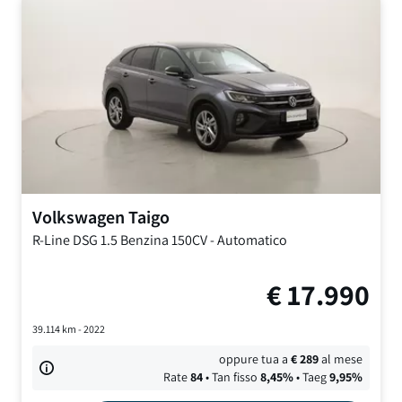
Volkswagen
Taigo
R-Line DSG
1.5 Benzina 150CV
-
Automatico
€
17.990
39.114
km -
2022
oppure tua a
€
289
al mese
Rate
84
• Tan fisso
8,45
%
• Taeg
9,95
%