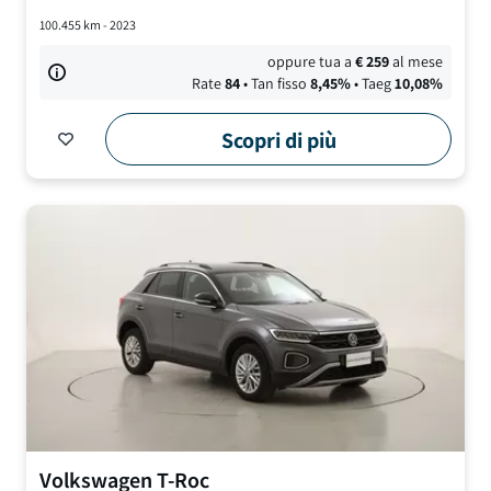
100.455
km -
2023
oppure tua a
€
259
al mese
Rate
84
• Tan fisso
8,45
%
• Taeg
10,08
%
Scopri di più
Volkswagen
T-Roc