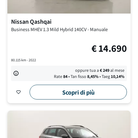
Nissan
Qashqai
Business MHEV
1.3 Mild Hybrid 140CV
-
Manuale
€
14.690
80.115
km -
2022
oppure tua a
€
249
al mese
Rate
84
• Tan fisso
8,45
%
• Taeg
10,14
%
Scopri di più