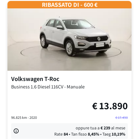
RIBASSATO DI - 600 €
Volkswagen
T-Roc
Business
1.6 Diesel 116CV
-
Manuale
€
13.890
96.825
km -
2020
€
17.490
oppure tua a
€
239
al mese
Rate
84
• Tan fisso
8,45
%
• Taeg
10,19
%