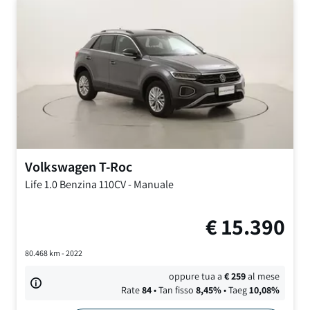
Volkswagen
T-Roc
Life
1.0 Benzina 110CV
-
Manuale
€
15.390
80.468
km -
2022
oppure tua a
€
259
al mese
Rate
84
• Tan fisso
8,45
%
• Taeg
10,08
%