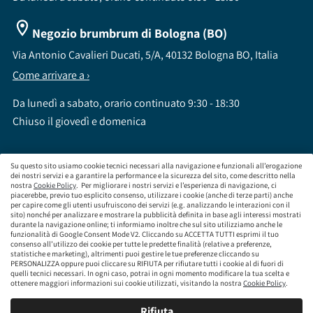
Negozio brumbrum di Bologna (BO)
Via Antonio Cavalieri Ducati, 5/A, 40132 Bologna BO, Italia
Come arrivare a ›
Da lunedì a sabato, orario continuato 9:30 - 18:30
Chiuso il giovedì e domenica
Su questo sito usiamo cookie tecnici necessari alla navigazione e funzionali all’erogazione
dei nostri servizi e a garantire la performance e la sicurezza del sito, come descritto nella
nostra
Cookie Policy
. Per migliorare i nostri servizi e l’esperienza di navigazione, ci
brumbrum S.p.A a socio unico - CF / P.IVA 09323210964 - Numero REA: MI - 2083307 -
piacerebbe, previo tuo esplicito consenso, utilizzare i cookie (anche di terze parti) anche
per capire come gli utenti usufruiscono dei servizi (e.g. analizzando le interazioni con il
Capitale Sociale: Euro 218.547,65 i.v.
sito) nonché per analizzare e mostrare la pubblicità definita in base agli interessi mostrati
Sede Legale Via Leningrado 8, 20161 Milano MI
durante la navigazione online; ti informiamo inoltre che sul sito utilizziamo anche le
Società soggetta alla direzione e coordinamento di Aramis Group S.A.
funzionalità di Google Consent Mode V2. Cliccando su ACCETTA TUTTI esprimi il tuo
Società soggetta al controllo IVASS, consulta gli estremi dell'iscrizione al sito
consenso all’utilizzo dei cookie per tutte le predette finalità (relative a preferenze,
www.servizi.ivass.it
statistiche e marketing), altrimenti puoi gestire le tue preferenze cliccando su
Numero iscrizione: E000629295 Sezione E - Collaboratori degli intermediari iscritti nelle
PERSONALIZZA oppure puoi cliccare su RIFIUTA per rifiutare tutti i cookie al di fuori di
quelli tecnici necessari. In ogni caso, potrai in ogni momento modificare la tua scelta e
sezioni A, B o D
ottenere maggiori informazioni sui cookie utilizzati, visitando la nostra
Cookie Policy
.
Condizioni Generali di Contratto
Termini di Utilizzo
Privacy Policy
Cookie
Policy
Responsabilità e Conformità
Rifiuta
Mappa del sito