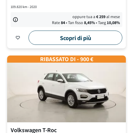
109.820
km -
2020
oppure tua a
€
259
al mese
Rate
84
• Tan fisso
8,45
%
• Taeg
10,08
%
Scopri di più
RIBASSATO DI - 900 €
Volkswagen
T-Roc