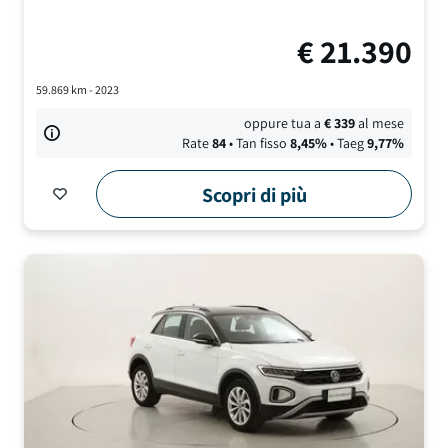
€
21.390
59.869
km -
2023
oppure tua a
€
339
al mese
Rate
84
• Tan fisso
8,45
%
• Taeg
9,77
%
Scopri di più