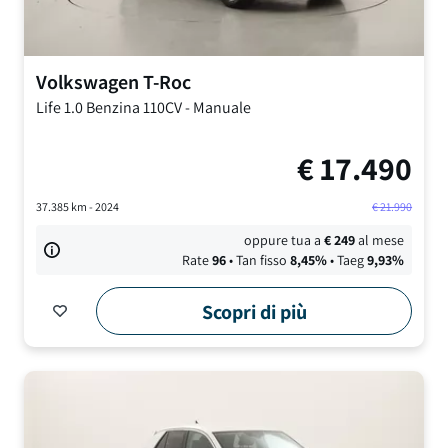
Volkswagen
T-Roc
Life
1.0 Benzina 110CV
-
Manuale
€
17.490
37.385
km -
2024
€
21.990
oppure tua a
€
249
al mese
Rate
96
• Tan fisso
8,45
%
• Taeg
9,93
%
Scopri di più