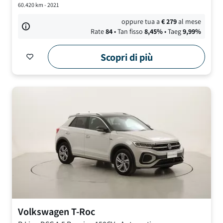
60.420
km -
2021
oppure tua a
€
279
al mese
Rate
84
• Tan fisso
8,45
%
• Taeg
9,99
%
Scopri di più
Volkswagen
T-Roc