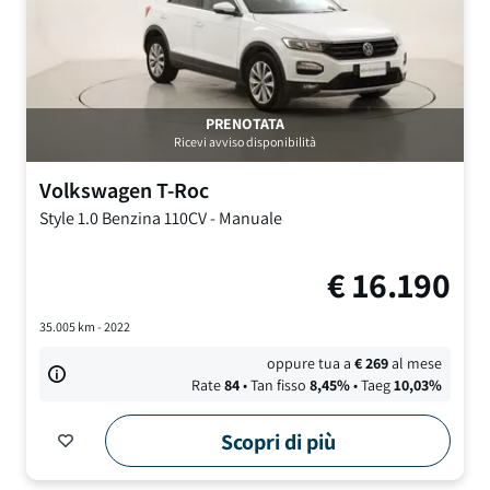
PRENOTATA
Ricevi avviso disponibilità
Volkswagen
T-Roc
Style
1.0 Benzina 110CV
-
Manuale
€
16.190
35.005
km -
2022
oppure tua a
€
269
al mese
Rate
84
• Tan fisso
8,45
%
• Taeg
10,03
%
Scopri di più