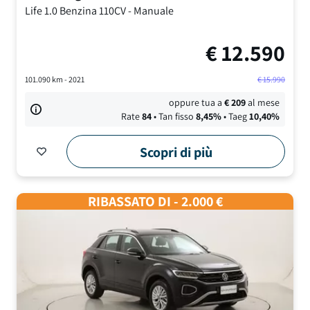
Life
1.0 Benzina 110CV
-
Manuale
€
12.590
101.090
km -
2021
€
15.990
oppure tua a
€
209
al mese
Rate
84
• Tan fisso
8,45
%
• Taeg
10,40
%
Scopri di più
RIBASSATO DI - 2.000 €