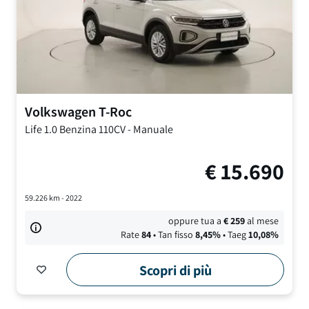
Volkswagen
T-Roc
Life
1.0 Benzina 110CV
-
Manuale
€
15.690
59.226
km -
2022
oppure tua a
€
259
al mese
Rate
84
• Tan fisso
8,45
%
• Taeg
10,08
%
Scopri di più