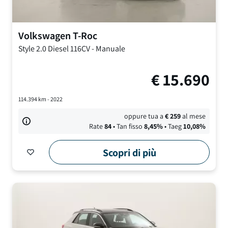
Volkswagen
T-Roc
Style
2.0 Diesel 116CV
-
Manuale
€
15.690
114.394
km -
2022
oppure tua a
€
259
al mese
Rate
84
• Tan fisso
8,45
%
• Taeg
10,08
%
Scopri di più