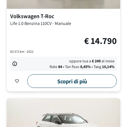
Volkswagen
T-Roc
Life
1.0 Benzina 110CV
-
Manuale
€
14.790
83.571
km -
2022
oppure tua a
€
249
al mese
Rate
84
• Tan fisso
8,45
%
• Taeg
10,14
%
Scopri di più