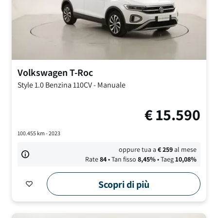
Volkswagen
T-Roc
Style
1.0 Benzina 110CV
-
Manuale
€
15.590
100.455
km -
2023
oppure tua a
€
259
al mese
Rate
84
• Tan fisso
8,45
%
• Taeg
10,08
%
Scopri di più