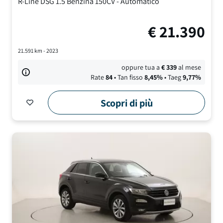
R-Line DSG
1.5 Benzina 150CV
-
Automatico
€
21.390
21.591
km -
2023
oppure tua a
€
339
al mese
Rate
84
• Tan fisso
8,45
%
• Taeg
9,77
%
Scopri di più