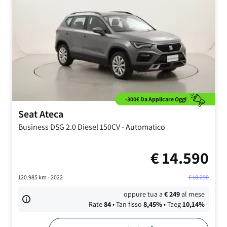
-300€ Da Applicare Oggi
Seat
Ateca
Business DSG
2.0 Diesel 150CV
-
Automatico
€
14.590
120.985
km -
2022
€
18.290
oppure tua a
€
249
al mese
Rate
84
• Tan fisso
8,45
%
• Taeg
10,14
%