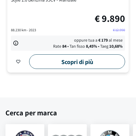
€
9.890
88.230
km -
2023
€
12.990
oppure tua a
€
179
al mese
Rate
84
• Tan fisso
8,45
%
• Taeg
10,68
%
Scopri di più
Cerca per marca