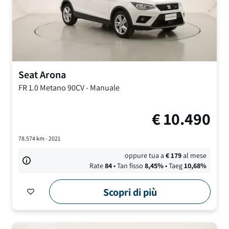
Seat
Arona
FR
1.0 Metano 90CV
-
Manuale
€
10.490
78.574
km -
2021
oppure tua a
€
179
al mese
Rate
84
• Tan fisso
8,45
%
• Taeg
10,68
%
Scopri di più