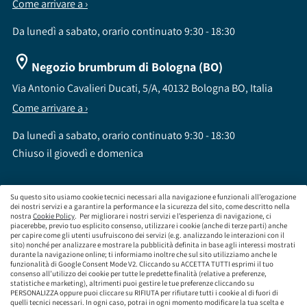
Come arrivare a ›
Da lunedì a sabato, orario continuato 9:30 - 18:30
Negozio brumbrum di Bologna (BO)
Via Antonio Cavalieri Ducati, 5/A, 40132 Bologna BO, Italia
Come arrivare a ›
Da lunedì a sabato, orario continuato 9:30 - 18:30
Chiuso il giovedì e domenica
Su questo sito usiamo cookie tecnici necessari alla navigazione e funzionali all’erogazione
dei nostri servizi e a garantire la performance e la sicurezza del sito, come descritto nella
nostra
Cookie Policy
. Per migliorare i nostri servizi e l’esperienza di navigazione, ci
brumbrum S.p.A a socio unico - CF / P.IVA 09323210964 - Numero REA: MI - 2083307 -
piacerebbe, previo tuo esplicito consenso, utilizzare i cookie (anche di terze parti) anche
per capire come gli utenti usufruiscono dei servizi (e.g. analizzando le interazioni con il
Capitale Sociale: Euro 218.547,65 i.v.
sito) nonché per analizzare e mostrare la pubblicità definita in base agli interessi mostrati
Sede Legale Via Leningrado 8, 20161 Milano MI
durante la navigazione online; ti informiamo inoltre che sul sito utilizziamo anche le
Società soggetta alla direzione e coordinamento di Aramis Group S.A.
funzionalità di Google Consent Mode V2. Cliccando su ACCETTA TUTTI esprimi il tuo
Società soggetta al controllo IVASS, consulta gli estremi dell'iscrizione al sito
consenso all’utilizzo dei cookie per tutte le predette finalità (relative a preferenze,
www.servizi.ivass.it
statistiche e marketing), altrimenti puoi gestire le tue preferenze cliccando su
Numero iscrizione: E000629295 Sezione E - Collaboratori degli intermediari iscritti nelle
PERSONALIZZA oppure puoi cliccare su RIFIUTA per rifiutare tutti i cookie al di fuori di
quelli tecnici necessari. In ogni caso, potrai in ogni momento modificare la tua scelta e
sezioni A, B o D