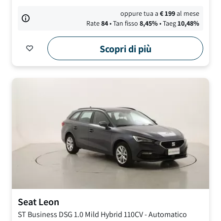
oppure tua a
€
199
al mese
Rate
84
• Tan fisso
8,45
%
• Taeg
10,48
%
Scopri di più
Seat
Leon
ST Business DSG
1.0 Mild Hybrid 110CV
-
Automatico