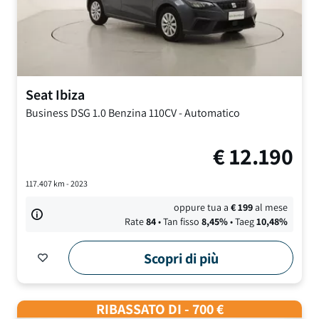
Seat
Ibiza
Business DSG
1.0 Benzina 110CV
-
Automatico
€
12.190
117.407
km -
2023
oppure tua a
€
199
al mese
Rate
84
• Tan fisso
8,45
%
• Taeg
10,48
%
Scopri di più
RIBASSATO DI - 700 €