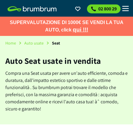
02 800 29
SUPERVALUTAZIONE DI 1000€ SE VENDI LA TUA
qui !!!
AUTO, click
Home
Auto usate
Seat
Auto Seat usate in vendita
Compra una Seat usata per avere un'auto efficiente, comoda e
duratura, dall'impatto estetico sportivo e dalle ottime
funzionalità . Su brumbrum potrai trovare il modello che
preferisci, con la massima garanzia e comodità : acquista
comodamente online e ricevi l'auto casa tua! àˆ comodo,
sicuro e garantito!