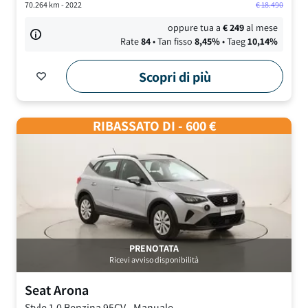
70.264
km -
2022
€
18.490
oppure tua a
€
249
al mese
Rate
84
• Tan fisso
8,45
%
• Taeg
10,14
%
Scopri di più
RIBASSATO DI - 600 €
PRENOTATA
Ricevi avviso disponibilità
Seat
Arona
Style
1.0 Benzina 95CV
-
Manuale