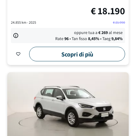
€
18.190
24.855
km -
2025
€
21.990
oppure tua a
€
269
al mese
Rate
96
• Tan fisso
8,45
%
• Taeg
9,84
%
Scopri di più