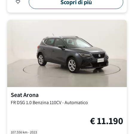
Scopri di più
Seat
Arona
FR DSG
1.0 Benzina 110CV
-
Automatico
€
11.190
107.556
km -
2023