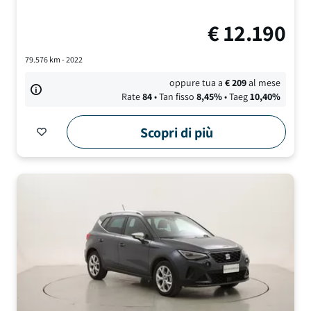
€
12.190
79.576
km -
2022
oppure tua a
€
209
al mese
Rate
84
• Tan fisso
8,45
%
• Taeg
10,40
%
Scopri di più