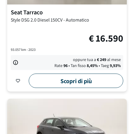
Seat
Tarraco
Style DSG
2.0 Diesel 150CV
-
Automatico
€
16.590
93.057
km -
2023
oppure tua a
€
249
al mese
Rate
96
• Tan fisso
8,45
%
• Taeg
9,93
%
Scopri di più