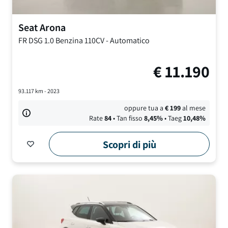
Seat
Arona
FR DSG
1.0 Benzina 110CV
-
Automatico
€
11.190
93.117
km -
2023
oppure tua a
€
199
al mese
Rate
84
• Tan fisso
8,45
%
• Taeg
10,48
%
Scopri di più