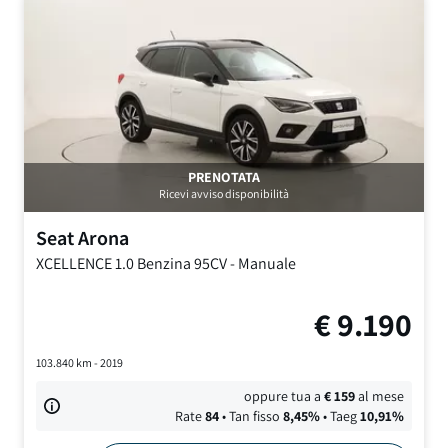
PRENOTATA
Ricevi avviso disponibilità
Seat
Arona
XCELLENCE
1.0 Benzina 95CV
-
Manuale
€
9.190
103.840
km -
2019
oppure tua a
€
159
al mese
Rate
84
• Tan fisso
8,45
%
• Taeg
10,91
%