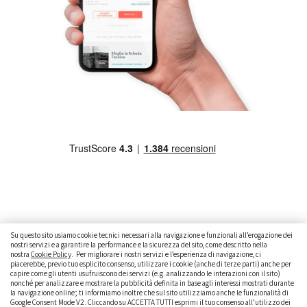
Su questo sito usiamo cookie tecnici necessari alla navigazione e funzionali all’erogazione dei
nostri servizi e a garantire la performance e la sicurezza del sito, come descritto nella
nostra
Cookie Policy
. Per migliorare i nostri servizi e l’esperienza di navigazione, ci
CAMBIARE AUTO
GUIDA ALL’ACQUISTO
piacerebbe, previo tuo esplicito consenso, utilizzare i cookie (anche di terze parti) anche per
capire come gli utenti usufruiscono dei servizi (e.g. analizzando le interazioni con il sito)
GUIDE PRATICHE
CURIOSITÀ
DATI ALLA MANO
nonché per analizzare e mostrare la pubblicità definita in base agli interessi mostrati durante
la navigazione online; ti informiamo inoltre che sul sito utilizziamo anche le funzionalità di
DICE LA LEGGE
PARLIAMO DI NOI
Google Consent Mode V2. Cliccando su ACCETTA TUTTI esprimi il tuo consenso all’utilizzo dei