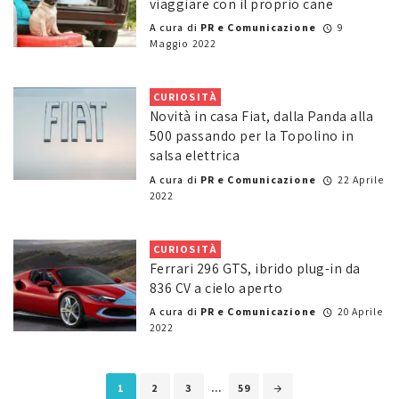
viaggiare con il proprio cane
A cura di
PR e Comunicazione
9
Maggio 2022
CURIOSITÀ
Novità in casa Fiat, dalla Panda alla
500 passando per la Topolino in
salsa elettrica
A cura di
PR e Comunicazione
22 Aprile
2022
CURIOSITÀ
Ferrari 296 GTS, ibrido plug-in da
836 CV a cielo aperto
A cura di
PR e Comunicazione
20 Aprile
2022
Posts
1
2
3
...
59