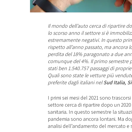
Il mondo dell’auto cerca di ripartire 
lo scorso anno il settore si è immobili
estremamente negativi. In questo pri
rispetto all’anno passato, ma ancora lon
perdita del 18% paragonato a due anni 
comunque del 4%. Il primo semestre però
stati ben 1.540.757 passaggi di propriet
Quali sono state le vetture più vendute
preferite dagli italiani nel
Sud Italia, S
I primi sei mesi del 2021 sono trascors
settore cerca di ripartire dopo un 202
sanitaria. In questo semestre la situazi
pandemia sono ancora lontani. Ma dopo
analisi dell’andamento del mercato e st