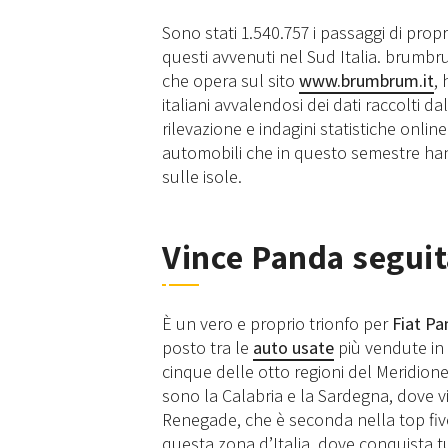
Sono stati 1.540.757 i passaggi di propr
questi avvenuti nel Sud Italia. brumbrum
che opera sul sito
www.brumbrum.it
, 
italiani avvalendosi dei dati raccolti dal
rilevazione e indagini statistiche onli
automobili che in questo semestre hanno
sulle isole.
Vince Panda segui
È un vero e proprio trionfo per
Fiat Pa
posto tra le
auto usate
più vendute in g
cinque delle otto regioni del Meridion
sono la Calabria e la Sardegna, dove v
Renegade, che è seconda nella top five
questa zona d’Italia, dove conquista tutt