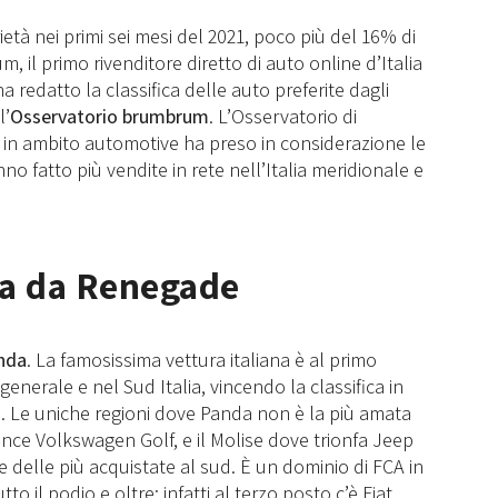
ietà nei primi sei mesi del 2021, poco più del 16% di
, il primo rivenditore diretto di auto online d’Italia
ha redatto la classifica delle auto preferite dagli
l’
Osservatorio brumbrum
. L’Osservatorio di
ne in ambito automotive ha preso in considerazione le
 fatto più vendite in rete nell’Italia meridionale e
ta da Renegade
nda
. La famosissima vettura italiana è al primo
enerale e nel Sud Italia, vincendo la classifica in
e. Le uniche regioni dove Panda non è la più amata
ince Volkswagen Golf, e il Molise dove trionfa Jeep
 delle più acquistate al sud. È un dominio di FCA in
o il podio e oltre: infatti al terzo posto c’è Fiat