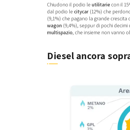
Chiudono il podio le
utilitarie
con il 15
dal podio le
citycar
(12%) che perdono o
(9,1%) che pagano la grande crescita d
wagon
(9,4%), seppur di pochi decimi d
multispazio
, che insieme non vanno olt
Diesel ancora sopra