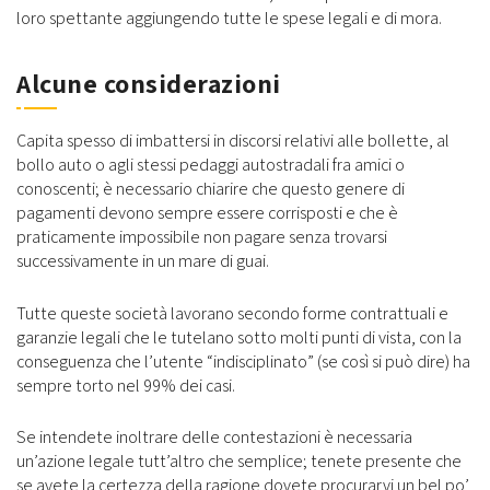
loro spettante aggiungendo tutte le spese legali e di mora.
Alcune considerazioni
Capita spesso di imbattersi in discorsi relativi alle bollette, al
bollo auto o agli stessi pedaggi autostradali fra amici o
conoscenti; è necessario chiarire che questo genere di
pagamenti devono sempre essere corrisposti e che è
praticamente impossibile non pagare senza trovarsi
successivamente in un mare di guai.
Tutte queste società lavorano secondo forme contrattuali e
garanzie legali che le tutelano sotto molti punti di vista, con la
conseguenza che l’utente “indisciplinato” (se così si può dire) ha
sempre torto nel 99% dei casi.
Se intendete inoltrare delle contestazioni è necessaria
un’azione legale tutt’altro che semplice; tenete presente che
se avete la certezza della ragione dovete procurarvi un bel po’