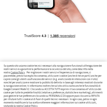
Su questo sito usiamo cookie tecnici necessari alla navigazione e funzionali all’erogazione dei
nostri servizi e a garantire la performance e la sicurezza del sito, come descritto nella
nostra
Cookie Policy
. Per migliorare i nostri servizi e l’esperienza di navigazione, ci
CAMBIARE AUTO
GUIDA ALL’ACQUISTO
piacerebbe, previo tuo esplicito consenso, utilizzare i cookie (anche di terze parti) anche per
capire come gli utenti usufruiscono dei servizi (e.g. analizzando le interazioni con il sito)
GUIDE PRATICHE
CURIOSITÀ
DATI ALLA MANO
nonché per analizzare e mostrare la pubblicità definita in base agli interessi mostrati durante
la navigazione online; ti informiamo inoltre che sul sito utilizziamo anche le funzionalità di
Google Consent Mode V2. Cliccando su ACCETTA TUTTI esprimi il tuo consenso all’utilizzo dei
DICE LA LEGGE
PARLIAMO DI NOI
cookie per tutte le predette finalità (relative a preferenze, statistiche e marketing), altrimenti
puoi gestire le tue preferenze cliccando su PERSONALIZZA oppure puoi cliccare su RIFIUTA
per rifiutare tutti i cookie al di fuori di quelli tecnici necessari. In ogni caso, potrai in ogni
momento modificare la tua scelta e ottenere maggiori informazioni sui cookie utilizzati,
visitando la nostra
Cookie Policy
.