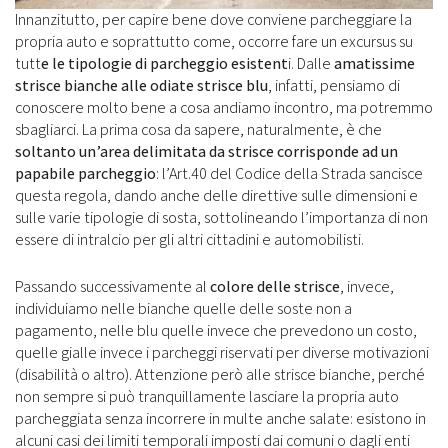
Innanzitutto, per capire bene dove conviene parcheggiare la
propria auto e soprattutto come, occorre fare un excursus su
tutt
e le tipologie di parcheggio esistent
i. Dalle
amatissime
strisce bianche alle odiate strisce blu
, infatti, pensiamo di
conoscere molto bene a cosa andiamo incontro, ma potremmo
sbagliarci. La prima cosa da sapere, naturalmente, è che
soltanto un’area delimitata da strisce corrisponde ad un
papabile parcheggio
: l’Art.40 del Codice della Strada sancisce
questa regola, dando anche delle direttive sulle dimensioni e
sulle varie tipologie di sosta, sottolineando l’importanza di non
essere di intralcio per gli altri cittadini e automobilisti.
Passando successivamente al
colore delle strisce
, invece,
individuiamo nelle bianche quelle delle soste non a
pagamento, nelle blu quelle invece che prevedono un costo,
quelle gialle invece i parcheggi riservati per diverse motivazioni
(disabilità o altro). Attenzione però alle strisce bianche, perché
non sempre si può tranquillamente lasciare la propria auto
parcheggiata senza incorrere in multe anche salate: esistono in
alcuni casi dei limiti temporali imposti dai comuni o dagli enti