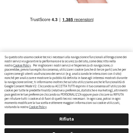
Su questo sito usiamo cookie tecnici necessari alla navigazione e funzionali all’erogazione dei
nostri servizi e a garantire la performance e la sicurezza del sito, come descritto nella
nostra
Cookie Policy
. Per migliorare i nostri servizi e l’esperienza di navigazione, ci
CAMBIARE AUTO
GUIDA ALL’ACQUISTO
piacerebbe, previo tuo esplicito consenso, utilizzare i cookie (anche di terze parti) anche per
capire come gli utenti usufruiscono dei servizi (e.g. analizzando le interazioni con il sito)
GUIDE PRATICHE
CURIOSITÀ
DATI ALLA MANO
nonché per analizzare e mostrare la pubblicità definita in base agli interessi mostrati durante
la navigazione online; ti informiamo inoltre che sul sito utilizziamo anche le funzionalità di
DICE LA LEGGE
PARLIAMO DI NOI
Google Consent Mode V2. Cliccando su ACCETTA TUTTI esprimi il tuo consenso all’utilizzo dei
cookie per tutte le predette finalità (relative a preferenze, statistiche e marketing), altrimenti
puoi gestire le tue preferenze cliccando su PERSONALIZZA oppure puoi cliccare su RIFIUTA
per rifiutare tutti i cookie al di fuori di quelli tecnici necessari. In ogni caso, potrai in ogni
momento modificare la tua scelta e ottenere maggiori informazioni sui cookie utilizzati,
visitando la nostra
Cookie Policy
.
Rifiuta