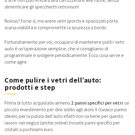
d’arte non può limitarsi alla carrozzeria e alle ruote, senza
dimenticare gli specchietti retrovisori!
Noioso? Forse sì, ma avere vetri sporchi e opacizzati porta
scarsa visibilità e compromette la sicurezza a bordo.
Fortunatamente per voi, occuparvi di mantenere puliti i vetri
auto è un’operazione semplice, che vi consigliamo di
programmare e svolgere periodicamente. Ecco cosa serve e
come agire.
Come pulire i vetri dell’auto:
prodotti e step
Prima di tutto acquistate almeno
2 panni specifici per vetri
: un
piccolo investimento per dire addio agli aloni. Il classico panno
ideato per la pulizia dell’auto infatti non va bene per questo
lavoro: nei negozi (anche online) trovate panni specifici per
cristalli a pochissimi euro.