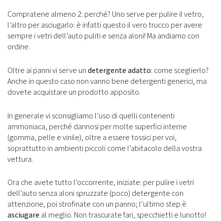
Compratene almeno 2: perché? Uno serve per pulire il vetro,
l’altro per asciugarlo: è infatti questo il vero trucco per avere
sempre i vetri dell’auto puliti e senza aloni! Ma andiamo con
ordine.
Oltre ai panni vi serve un
detergente adatto
: come sceglierlo?
Anche in questo caso non vanno bene detergenti generici, ma
dovete acquistare un prodotto apposito.
In generale vi sconsigliamo l’uso di quelli contenenti
ammoniaca, perché dannosi per molte superfici interne
(gomma, pelle e vinile), oltre a essere tossici per voi,
soprattutto in ambienti piccoli come l’abitacolo della vostra
vettura.
Ora che avete tutto l’occorrente, iniziate: per pulire i vetri
dell’auto senza aloni spruzzate (poco) detergente con
attenzione, poi strofinate con un panno; l’ultimo step è
asciugare
al meglio. Non trascurate fari, specchietti e lunotto!