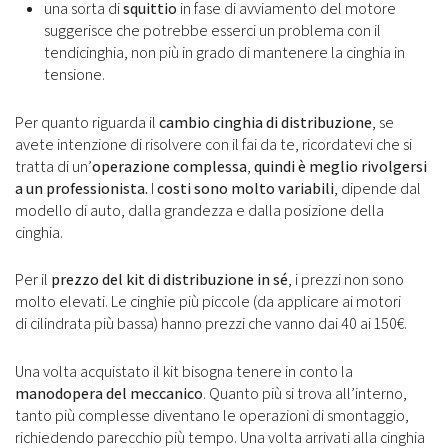
una sorta di
squittio
in fase di avviamento del motore
suggerisce che potrebbe esserci un problema con il
tendicinghia, non più in grado di mantenere la cinghia in
tensione.
Per quanto riguarda il
cambio cinghia di distribuzione
, se
avete intenzione di risolvere con il fai da te, ricordatevi che si
tratta di un’
operazione complessa
,
quindi è meglio rivolgersi
a un professionista.
I
costi sono molto variabili
, dipende dal
modello di auto, dalla grandezza e dalla posizione della
cinghia.
Per il
prezzo del kit di distribuzione in sé
, i prezzi non sono
molto elevati. Le cinghie più piccole (da applicare ai motori
di cilindrata più bassa) hanno prezzi che vanno dai 40 ai 150€.
Una volta acquistato il kit bisogna tenere in conto la
manodopera del meccanico
. Quanto più si trova all’interno,
tanto più complesse diventano le operazioni di smontaggio,
richiedendo parecchio più tempo. Una volta arrivati alla cinghia