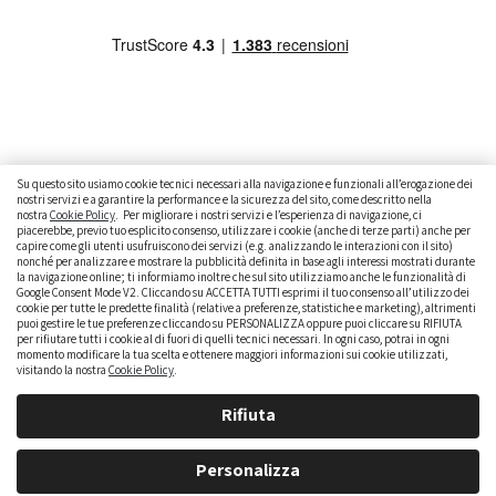
Su questo sito usiamo cookie tecnici necessari alla navigazione e funzionali all’erogazione dei
nostri servizi e a garantire la performance e la sicurezza del sito, come descritto nella
nostra
Cookie Policy
. Per migliorare i nostri servizi e l’esperienza di navigazione, ci
CAMBIARE AUTO
GUIDA ALL’ACQUISTO
piacerebbe, previo tuo esplicito consenso, utilizzare i cookie (anche di terze parti) anche per
capire come gli utenti usufruiscono dei servizi (e.g. analizzando le interazioni con il sito)
GUIDE PRATICHE
CURIOSITÀ
DATI ALLA MANO
nonché per analizzare e mostrare la pubblicità definita in base agli interessi mostrati durante
la navigazione online; ti informiamo inoltre che sul sito utilizziamo anche le funzionalità di
Google Consent Mode V2. Cliccando su ACCETTA TUTTI esprimi il tuo consenso all’utilizzo dei
DICE LA LEGGE
PARLIAMO DI NOI
cookie per tutte le predette finalità (relative a preferenze, statistiche e marketing), altrimenti
puoi gestire le tue preferenze cliccando su PERSONALIZZA oppure puoi cliccare su RIFIUTA
per rifiutare tutti i cookie al di fuori di quelli tecnici necessari. In ogni caso, potrai in ogni
momento modificare la tua scelta e ottenere maggiori informazioni sui cookie utilizzati,
visitando la nostra
Cookie Policy
.
Rifiuta
Personalizza