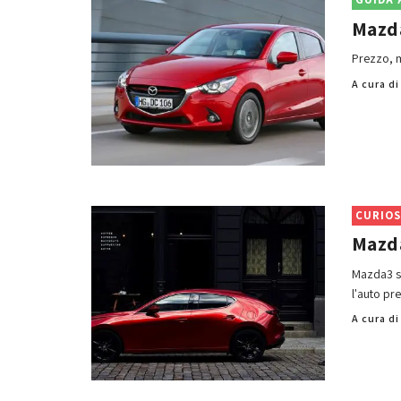
Mazda
Prezzo, m
A cura d
CURIOS
Mazda
Mazda3 si
l'auto pre
A cura d