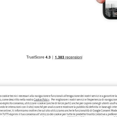
 cookie tecnici necessari alla navigazione e funzionali all’erogazione dei nostri servizi e a garantire 
ISTO
GUIDE PRATICHE
CURIOSITÀ
DATI ALLA MANO
to, come descritto nella nostra
Cookie Policy
. Per migliorare i nostri servizi e l’esperienza di navigazion
o esplicito consenso, utilizzare i cookie (anche di terze parti) anche per capire come gli utenti usufr
ando le interazioni con il sito) nonché per analizzare e mostrare la pubblicità definita in base agli inte
ne online; ti informiamo inoltre che sul sito utilizziamo anche le funzionalità di Google Consent Mod
TUTTI esprimi il tuo consenso all’utilizzo dei cookie per tutte le predette finalità (relative a prefere