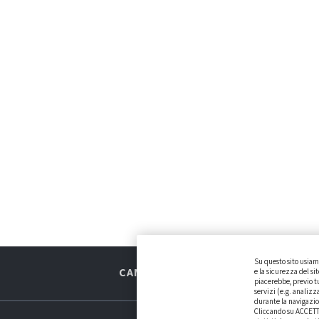
Su questo sito usiamo
CAMBIARE AUTO
GUIDA ALL’ACQU
e la sicurezza del si
piacerebbe, previo tu
servizi (e.g. analizz
durante la navigazio
Cliccando su ACCETTA 