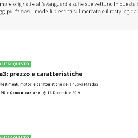
empre originali e all’avanguardia sulle sue vetture. In questa
ggi più famosi, i modelli presenti sul mercato e il restyling de
ALL'ACQUISTO
3: prezzo e caratteristiche
llestimenti, motori e caratteristiche della nuova Mazda3
i
PR e Comunicazione
16 Dicembre 2019
ALL'ACQUISTO