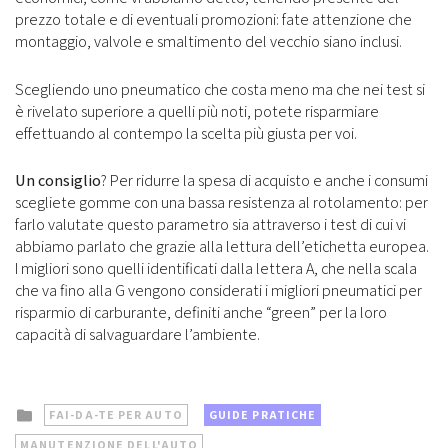
prezzo totale e di eventuali promozioni: fate attenzione che
montaggio, valvole e smaltimento del vecchio siano inclusi.
Scegliendo uno pneumatico che costa meno ma che nei test si
è rivelato superiore a quelli più noti, potete risparmiare
effettuando al contempo la scelta più giusta per voi.
Un consiglio
? Per ridurre la spesa di acquisto e anche i consumi
scegliete gomme con una bassa resistenza al rotolamento: per
farlo valutate questo parametro sia attraverso i test di cui vi
abbiamo parlato che grazie alla lettura dell’etichetta europea.
I migliori sono quelli identificati dalla lettera A, che nella scala
che va fino alla G vengono considerati i migliori pneumatici per
risparmio di carburante, definiti anche “green” per la loro
capacità di salvaguardare l’ambiente.
Posted
FAI-DA-TE PER AUTO
GUIDE PRATICHE
in
MANUTENZIONE DELL'AUTO