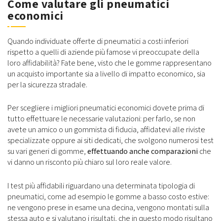
Come valutare gli pneumatici
economici
Quando individuate offerte di pneumatici a costi inferiori
rispetto a quelli di aziende più famose vi preoccupate della
loro affidabilità? Fate bene, visto che le gomme rappresentano
un acquisto importante sia a livello di impatto economico, sia
per la sicurezza stradale.
Per scegliere i migliori pneumatici economici dovete prima di
tutto effettuare le necessarie valutazioni: per farlo, se non
avete un amico o un gommista di fiducia, affidatevi alle riviste
specializzate oppure ai siti dedicati, che svolgono numerosi test
su vari generi di gomme,
effettuando anche comparazioni
che
vi danno un risconto più chiaro sul loro reale valore.
I test più affidabili riguardano una determinata tipologia di
pneumatici, come ad esempio le gomme a basso costo estive:
ne vengono prese in esame una decina, vengono montati sulla
stessa auto e si valutano i risultati, che in questo modo risultano