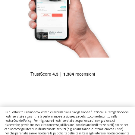
Su questo sito usiamo cookie tecnici necessari alla navigazione e funzionali all’erogazione dei
nostri servizi e a garantire la performance e la sicurezza del sito, come descritto nella
nostra
Cookie Policy
. Per migliorare i nostri servizi e l’esperienza di navigazione, ci
CAMBIARE AUTO
GUIDA ALL’ACQUISTO
piacerebbe, previo tuo esplicito consenso, utilizzare i cookie (anche di terze parti) anche per
capire come gli utenti usufruiscono dei servizi (e.g. analizzando le interazioni con il sito)
GUIDE PRATICHE
CURIOSITÀ
DATI ALLA MANO
nonché per analizzare e mostrare la pubblicità definita in base agli interessi mostrati durante