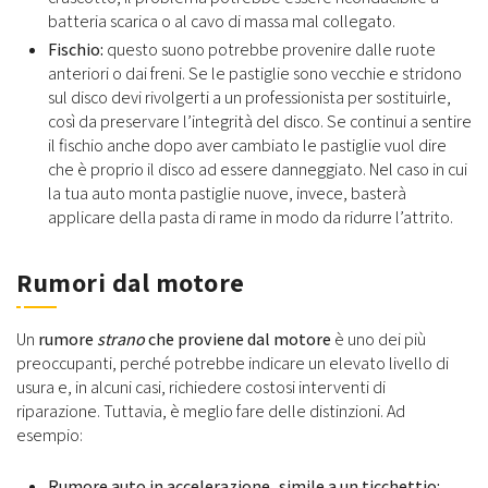
batteria scarica o al cavo di massa mal collegato.
Fischio:
questo suono potrebbe provenire dalle ruote
anteriori o dai freni. Se le pastiglie sono vecchie e stridono
sul disco devi rivolgerti a un professionista per sostituirle,
così da preservare l’integrità del disco. Se continui a sentire
il fischio anche dopo aver cambiato le pastiglie vuol dire
che è proprio il disco ad essere danneggiato. Nel caso in cui
la tua auto monta pastiglie nuove, invece, basterà
applicare della pasta di rame in modo da ridurre l’attrito.
Rumori dal motore
Un
rumore
strano
che proviene dal motore
è uno dei più
preoccupanti, perché potrebbe indicare un elevato livello di
usura e, in alcuni casi, richiedere costosi interventi di
riparazione. Tuttavia, è meglio fare delle distinzioni. Ad
esempio:
Rumore auto in accelerazione,
simile a un ticchettio: