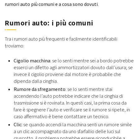
rumori auto più comuni e a cosa sono dovuti
.
Rumori auto: i più comuni
Tra i rumori auto più frequenti e facilmente identificabili
troviamo:
Cigolio macchina
: se lo senti mentre sei a bordo potrebbe
esserci un difetto agli ammortizzatori dovuto dall’usura; se
invece il cigolio proviene dal motore è probabile che
dipenda dalla cinghia.
Rumore da sfregamento
: se lo senti mentre stai
accendendo l’auto potrebbe indicare che la cinghia di
trasmissione si è rovinata. In questi casi, la prima cosa da
fare è spegnere l’auto e verificare se il rumore si ripete, in
caso affermativo è bene contattare un tecnico.
Clic:
se quando accendi la macchina senti un rumore simile
a un clic accompagnato da uno sfarfallio delle luci sul
cruscotto, il problema potrebbe essere riconducibile a