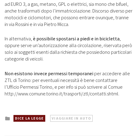
ad EURO 3, a gas, metano, GPL o elettrici, sia mono che bifuel,
anche trasformati dopo l’immatricolazione. Discorso diverso per
motocicli e ciclomotori, che possono entrare ovunque, tranne
in via Rossini e in via Pietro Micca.
In alternativa,
è possibile spostarsi a piedi e in bicicletta
,
oppure serve un’autorizzazione alla circolazione, riservata però
solo ai soggetti esenti dalla richiesta che possiedono particolari
categorie di veicoli.
Non esistono invece permessi temporanei
per accedere alle
ZTL di Torino: per eventuali necessità è bene contattare
l’Ufficio Permessi Torino, e per info si può scrivere al Comue
http://www.comune.torino.it/trasporti/ztl/contatti.shtml.
Posted
DICE LA LEGGE
VIAGGIARE IN AUTO
in