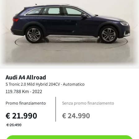
Audi
A4 Allroad
S Tronic
2.0 Mild Hybrid 204CV
-
Automatico
119.788
Km -
2022
Promo finanziamento
Senza promo finanziamento
€
21.990
€
24.990
€
26.490