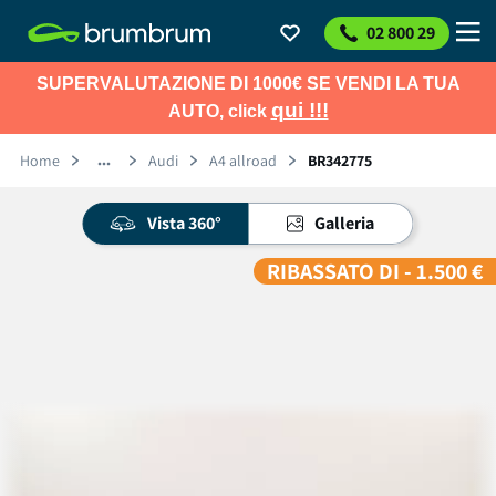
02 800 29
SUPERVALUTAZIONE DI 1000€ SE VENDI LA TUA
qui !!!
AUTO, click
Home
Audi
A4 allroad
BR342775
Vista 360°
Galleria
RIBASSATO DI - 1.500 €