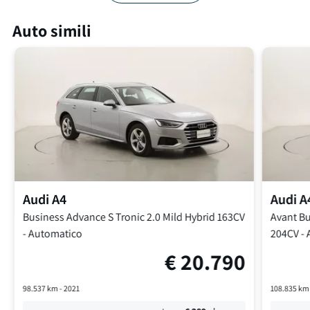
Auto simili
Audi
A4
Audi
A
Business Advance S Tronic
2.0 Mild Hybrid 163CV
Avant Bu
-
Automatico
204CV
-
€
20.790
98.537
km -
2021
108.835
km