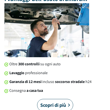
Tra gli optional e le dotazioni troviamo: cerchi in lega, isofix,
sedili in pelle e molto altro ancora. Al momento della
consegna, questa auto sarà soggetta a lavaggio professionale
compreso nel prezzo. Su tutte le nostre auto offriamo una
garanzia brumbrum di 12 mesi dalla consegna con soccorso
stradale 24/7 in Italia e in Europa. È arrivato il momento di
allacciare le cinture!
Oltre
300 controlli
su ogni auto
Lavaggio
professionale
Garanzia di 12 mesi
incluso
soccorso stradale
h24
Consegna
a casa tua
Scopri di più