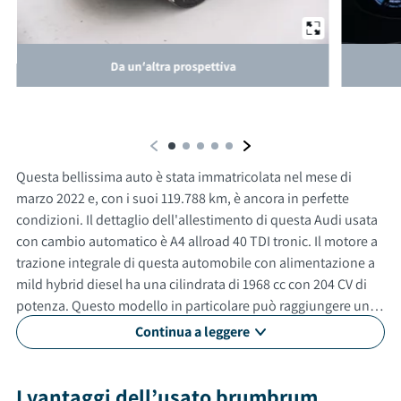
Da un'altra prospettiva
Questa bellissima auto è stata immatricolata nel mese di
marzo 2022 e, con i suoi 119.788 km, è ancora in perfette
condizioni. Il dettaglio dell'allestimento di questa Audi usata
con cambio automatico è A4 allroad 40 TDI tronic. Il motore a
trazione integrale di questa automobile con alimentazione a
mild hybrid diesel ha una cilindrata di 1968 cc con 204 CV di
potenza. Questo modello in particolare può raggiungere una
velocità massima di 232 km/h. Questa vettura usata non è un
Continua a leggere
modello adatto a neopatentati. Gli esterni sono verniciati di
blu, mentre gli interni in sono di colore nero. Questa auto ha 5
porte, 5 posti a sedere e un bagagliaio con capacità di 505 litri.
I vantaggi dell’usato brumbrum