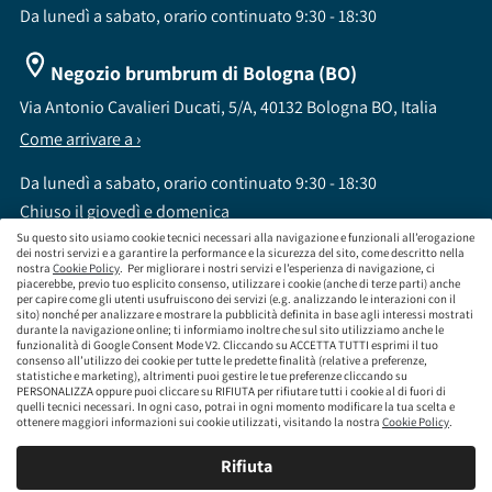
Da lunedì a sabato, orario continuato 9:30 - 18:30
Negozio brumbrum di Bologna (BO)
Via Antonio Cavalieri Ducati, 5/A, 40132 Bologna BO, Italia
Come arrivare a ›
Da lunedì a sabato, orario continuato 9:30 - 18:30
Chiuso il giovedì e domenica
Su questo sito usiamo cookie tecnici necessari alla navigazione e funzionali all’erogazione
dei nostri servizi e a garantire la performance e la sicurezza del sito, come descritto nella
nostra
Cookie Policy
. Per migliorare i nostri servizi e l’esperienza di navigazione, ci
piacerebbe, previo tuo esplicito consenso, utilizzare i cookie (anche di terze parti) anche
per capire come gli utenti usufruiscono dei servizi (e.g. analizzando le interazioni con il
sito) nonché per analizzare e mostrare la pubblicità definita in base agli interessi mostrati
brumbrum S.p.A a socio unico - CF / P.IVA 09323210964 - Numero REA: MI - 2083307 -
durante la navigazione online; ti informiamo inoltre che sul sito utilizziamo anche le
Capitale Sociale: Euro 218.547,65 i.v.
funzionalità di Google Consent Mode V2. Cliccando su ACCETTA TUTTI esprimi il tuo
consenso all’utilizzo dei cookie per tutte le predette finalità (relative a preferenze,
Sede Legale Via Leningrado 8, 20161 Milano MI
statistiche e marketing), altrimenti puoi gestire le tue preferenze cliccando su
Società soggetta alla direzione e coordinamento di Aramis Group S.A.
PERSONALIZZA oppure puoi cliccare su RIFIUTA per rifiutare tutti i cookie al di fuori di
Società soggetta al controllo IVASS, consulta gli estremi dell'iscrizione al sito
quelli tecnici necessari. In ogni caso, potrai in ogni momento modificare la tua scelta e
www.servizi.ivass.it
ottenere maggiori informazioni sui cookie utilizzati, visitando la nostra
Cookie Policy
.
Numero iscrizione: E000629295 Sezione E - Collaboratori degli intermediari iscritti nelle
sezioni A, B o D
Rifiuta
Condizioni Generali di Contratto
Termini di Utilizzo
Privacy Policy
Cookie