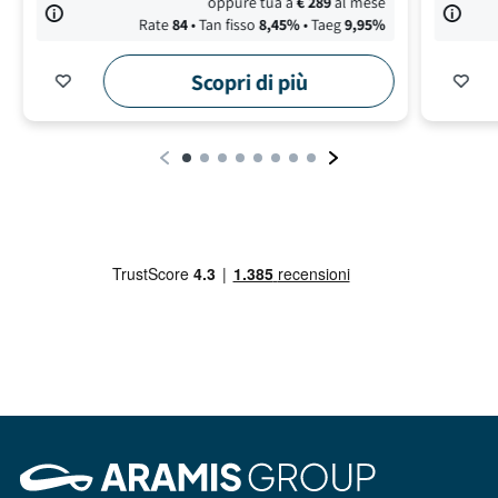
oppure tua a
€
289
al mese
Rate
84
• Tan fisso
8,45
%
• Taeg
9,95
%
Scopri di più