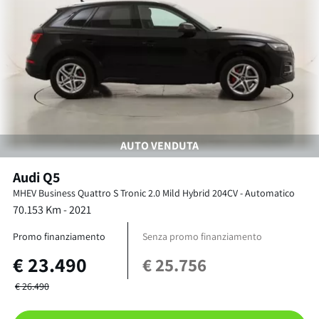
AUTO VENDUTA
Audi
Q5
MHEV Business Quattro S Tronic
2.0 Mild Hybrid 204CV
-
Automatico
70.153
Km -
2021
Promo finanziamento
Senza promo finanziamento
€
23.490
€
25.756
€
26.490