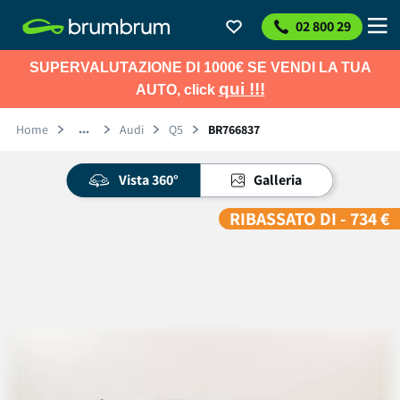
02 800 29
SUPERVALUTAZIONE DI 1000€ SE VENDI LA TUA
qui !!!
AUTO, click
Home
Audi
Q5
BR766837
Vista 360°
Galleria
RIBASSATO DI - 734 €