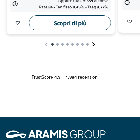
oppure tua a
€
359
al mese
Rate
84
• Tan fisso
8,45
%
• Taeg
9,72
%
Scopri di più