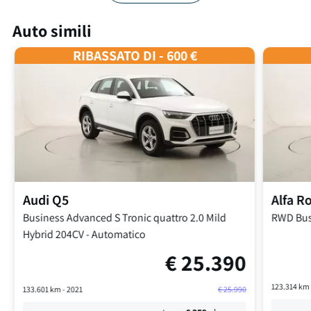
Auto simili
RIBASSATO DI - 600 €
Audi
Q5
Alfa 
Business Advanced S Tronic quattro
2.0 Mild
RWD Bus
Hybrid 204CV
-
Automatico
€
25.390
123.314
km 
133.601
km -
2021
€
25.990