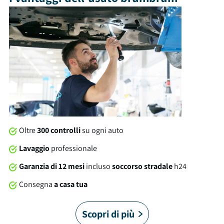
bagagliaio con capacità di 520 litri. Tra gli optional e le
dotazioni troviamo: cerchi in lega, isofix, usb e molto altro
ancora. Al momento della consegna, questa vettura sarà
soggetta a lavaggio professionale compreso nel prezzo. Su
tutte le nostre auto offriamo una garanzia brumbrum di 12
mesi dalla consegna con soccorso stradale 24/7 in Italia e in
Europa. Cosa stai aspettando?
Oltre
300 controlli
su ogni auto
Lavaggio
professionale
Garanzia di 12 mesi
incluso
soccorso stradale
h24
Consegna
a casa tua
Scopri di più