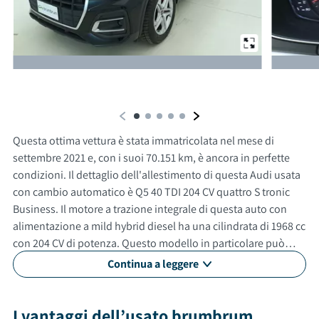
Da un'altra prospettiva
Questa ottima vettura è stata immatricolata nel mese di
settembre 2021 e, con i suoi 70.151 km, è ancora in perfette
condizioni. Il dettaglio dell'allestimento di questa Audi usata
con cambio automatico è Q5 40 TDI 204 CV quattro S tronic
Business. Il motore a trazione integrale di questa auto con
alimentazione a mild hybrid diesel ha una cilindrata di 1968 cc
con 204 CV di potenza. Questo modello in particolare può
raggiungere una velocità massima di 222 km/h. Questa
Continua a leggere
automobile usata non è un modello adatto a neopatentati. Gli
esterni sono verniciati di nero, mentre gli interni in sono di
colore nero. Il veicolo ha 5 porte, 5 posti a sedere e un
I vantaggi dell’usato brumbrum