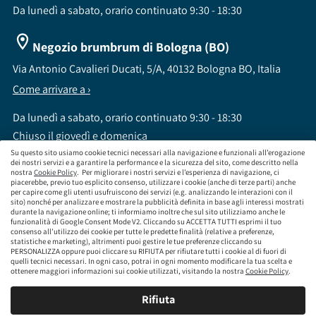
Da lunedì a sabato, orario continuato 9:30 - 18:30
Negozio brumbrum di Bologna (BO)
Via Antonio Cavalieri Ducati, 5/A, 40132 Bologna BO, Italia
Come arrivare a ›
Da lunedì a sabato, orario continuato 9:30 - 18:30
Chiuso il giovedì e domenica
Su questo sito usiamo cookie tecnici necessari alla navigazione e funzionali all’erogazione
dei nostri servizi e a garantire la performance e la sicurezza del sito, come descritto nella
nostra
Cookie Policy
. Per migliorare i nostri servizi e l’esperienza di navigazione, ci
piacerebbe, previo tuo esplicito consenso, utilizzare i cookie (anche di terze parti) anche
per capire come gli utenti usufruiscono dei servizi (e.g. analizzando le interazioni con il
sito) nonché per analizzare e mostrare la pubblicità definita in base agli interessi mostrati
brumbrum S.p.A a socio unico - CF / P.IVA 09323210964 - Numero REA: MI - 2083307 -
durante la navigazione online; ti informiamo inoltre che sul sito utilizziamo anche le
Capitale Sociale: Euro 218.547,65 i.v.
funzionalità di Google Consent Mode V2. Cliccando su ACCETTA TUTTI esprimi il tuo
consenso all’utilizzo dei cookie per tutte le predette finalità (relative a preferenze,
Sede Legale Via Leningrado 8, 20161 Milano MI
statistiche e marketing), altrimenti puoi gestire le tue preferenze cliccando su
Società soggetta alla direzione e coordinamento di Aramis Group S.A.
PERSONALIZZA oppure puoi cliccare su RIFIUTA per rifiutare tutti i cookie al di fuori di
Società soggetta al controllo IVASS, consulta gli estremi dell'iscrizione al sito
quelli tecnici necessari. In ogni caso, potrai in ogni momento modificare la tua scelta e
www.servizi.ivass.it
ottenere maggiori informazioni sui cookie utilizzati, visitando la nostra
Cookie Policy
.
Numero iscrizione: E000629295 Sezione E - Collaboratori degli intermediari iscritti nelle
sezioni A, B o D
Rifiuta
Condizioni Generali di Contratto
Termini di Utilizzo
Privacy Policy
Cookie