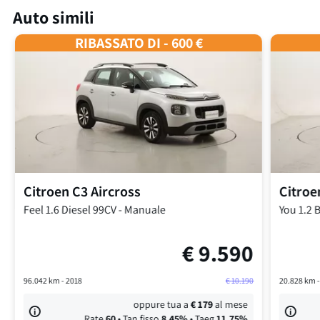
Auto simili
RIBASSATO DI - 600 €
Citroen
C3 Aircross
Citroe
Feel
1.6 Diesel 99CV
-
Manuale
You
1.2 
€
9.590
96.042
km -
2018
€
10.190
20.828
km 
oppure tua a
€
179
al mese
Rate
60
• Tan fisso
8,45
%
• Taeg
11,75
%