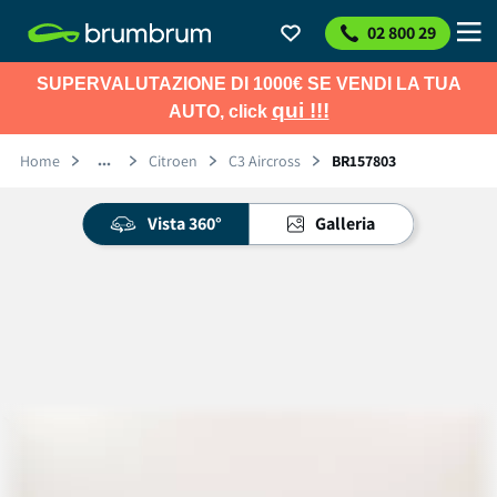
02 800 29
SUPERVALUTAZIONE DI 1000€ SE VENDI LA TUA
qui !!!
AUTO, click
Home
Citroen
C3 Aircross
BR157803
Vista 360°
Galleria