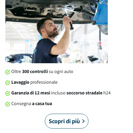
e le dotazioni troviamo: sensore luce, isofix, specchietti
laterali regolabili e molto altro ancora. Al momento della
consegna, questa vettura sarà soggetta a lavaggio
professionale compreso nel prezzo. Su tutte le nostre auto
offriamo una garanzia brumbrum di 12 mesi dalla consegna
con soccorso stradale 24/7 in Italia e in Europa. Cosa stai
aspettando?
Oltre
300 controlli
su ogni auto
Lavaggio
professionale
Garanzia di 12 mesi
incluso
soccorso stradale
h24
Consegna
a casa tua
Scopri di più