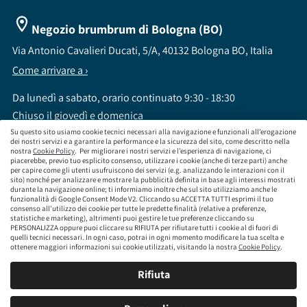
Negozio brumbrum di Bologna (BO)
Via Antonio Cavalieri Ducati, 5/A, 40132 Bologna BO, Italia
Come arrivare a ›
Da lunedì a sabato, orario continuato 9:30 - 18:30
Chiuso il giovedì e domenica
Su questo sito usiamo cookie tecnici necessari alla navigazione e funzionali all’erogazione
dei nostri servizi e a garantire la performance e la sicurezza del sito, come descritto nella
nostra
Cookie Policy
. Per migliorare i nostri servizi e l’esperienza di navigazione, ci
piacerebbe, previo tuo esplicito consenso, utilizzare i cookie (anche di terze parti) anche
per capire come gli utenti usufruiscono dei servizi (e.g. analizzando le interazioni con il
sito) nonché per analizzare e mostrare la pubblicità definita in base agli interessi mostrati
brumbrum S.p.A a socio unico - CF / P.IVA 09323210964 - Numero REA: MI - 2083307 -
durante la navigazione online; ti informiamo inoltre che sul sito utilizziamo anche le
Capitale Sociale: Euro 218.547,65 i.v.
funzionalità di Google Consent Mode V2. Cliccando su ACCETTA TUTTI esprimi il tuo
consenso all’utilizzo dei cookie per tutte le predette finalità (relative a preferenze,
Sede Legale Via Leningrado 8, 20161 Milano MI
statistiche e marketing), altrimenti puoi gestire le tue preferenze cliccando su
Società soggetta alla direzione e coordinamento di Aramis Group S.A.
PERSONALIZZA oppure puoi cliccare su RIFIUTA per rifiutare tutti i cookie al di fuori di
Società soggetta al controllo IVASS, consulta gli estremi dell'iscrizione al sito
quelli tecnici necessari. In ogni caso, potrai in ogni momento modificare la tua scelta e
www.servizi.ivass.it
ottenere maggiori informazioni sui cookie utilizzati, visitando la nostra
Cookie Policy
.
Numero iscrizione: E000629295 Sezione E - Collaboratori degli intermediari iscritti nelle
sezioni A, B o D
Rifiuta
Condizioni Generali di Contratto
Termini di Utilizzo
Privacy Policy
Cookie
Policy
Responsabilità e Conformità
Mappa del sito