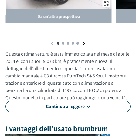
Da un'altra prospettiva
Questa ottima vettura è stata immatricolata nel mese di aprile
2024 e, con i suoi 19.073 km, è praticamente nuova. Il
dettaglio dell'allestimento di questa Citroen usata con
cambio manuale è C3 Aircross PureTech S&S You. Il motore a
trazione anteriore di questa auto con alimentazione a
benzina ha una cilindrata di 1199 cc con 110 CV di potenza.
Questo modello in particolare può raggiungere una velocità
massima di 183 km/h. Con un consumo medio di 4.8 litri ogni
Continua a leggere
100 km. Questa automobile usata è adatta anche per
neopatentati. Gli esterni sono verniciati di grigio, mentre gli
interni in sono di colore grigio. Il veicolo ha 5 porte, 5 posti a
I vantaggi dell’usato brumbrum
sedere e un bagagliaio con capacità di 410 litri. Tra gli optional