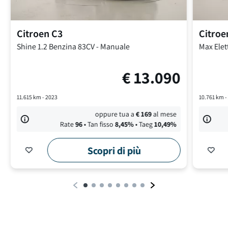
Citroen
C3
Citroe
Shine
1.2 Benzina 83CV
-
Manuale
Max
Elet
€
13.090
11.615
km -
2023
10.761
km 
oppure tua a
€
169
al mese
Rate
96
• Tan fisso
8,45
%
• Taeg
10,49
%
Scopri di più