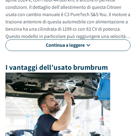
condizioni. Il dettaglio dell'allestimento di questa Citroen
usata con cambio manuale è C3 PureTech S&S You. Il motore a
trazione anteriore di questa automobile con alimentazione a
benzina ha una cilindrata di 1199 cc con 83 CV di potenza.
Questo modello in particolare può raggiungere una velocità
massima di 169 km/h. Con un consumo medio di 4.2 litri ogni
Continua a leggere
100 km. Questa vettura usata è adatta anche per neopatentati.
Gli esterni sono verniciati di nero, mentre gli interni in sono di
colore grigio. Questa auto ha 5 porte, 5 posti a sedere e un
I vantaggi dell’usato brumbrum
bagagliaio con capacità di 300 litri. Tra gli optional e le
dotazioni troviamo: fendinebbia, isofix, touch screen e molto
altro ancora. Al momento della consegna, questa auto sarà
soggetta a lavaggio professionale compreso nel prezzo. Su
tutte le nostre auto offriamo una garanzia brumbrum di 12
mesi dalla consegna con soccorso stradale 24/7 in Italia e in
Europa. È arrivato il momento di allacciare le cinture!