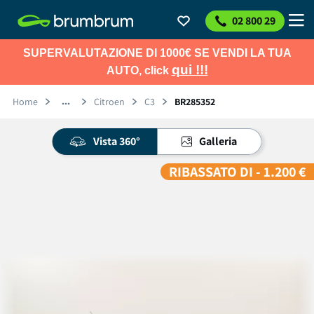
02 800 29
SUPERVALUTAZIONE DI 1000€ SE VENDI LA TUA
qui !!!
AUTO, click
Home
Citroen
C3
BR285352
Vista 360°
Galleria
RIBASSATO DI - 1.200 €