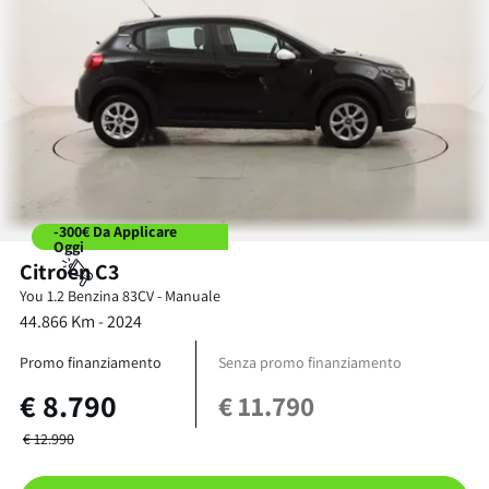
-300€ Da Applicare
Oggi
Citroen
C3
You
1.2 Benzina 83CV
-
Manuale
44.866
Km -
2024
Promo finanziamento
Senza promo finanziamento
€
8.790
€
11.790
€
12.990