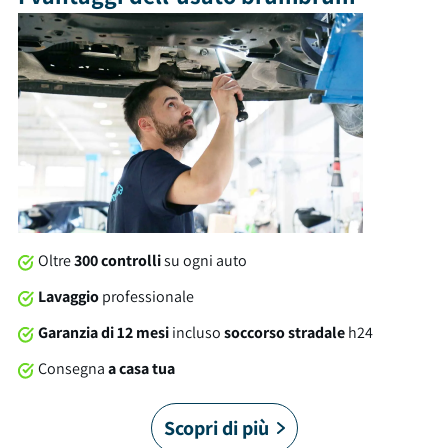
sedere e un bagagliaio con capacità di 300 litri. Tra gli optional
e le dotazioni troviamo: climatizzatore automatico e molto
altro ancora. Al momento della consegna, questa automobile
sarà soggetta a lavaggio professionale compreso nel prezzo.
Su tutte le nostre auto offriamo una garanzia brumbrum di 12
mesi dalla consegna con soccorso stradale 24/7 in Italia e in
Europa. Sei pronto a partire?
Oltre
300 controlli
su ogni auto
Lavaggio
professionale
Garanzia di 12 mesi
incluso
soccorso stradale
h24
Consegna
a casa tua
Scopri di più