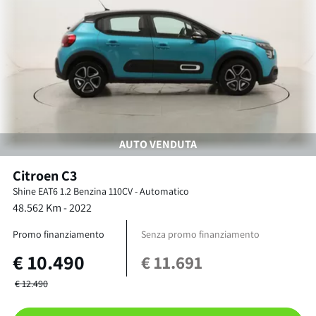
AUTO VENDUTA
Citroen
C3
Shine EAT6
1.2 Benzina 110CV
-
Automatico
48.562
Km -
2022
Promo finanziamento
Senza promo finanziamento
€
10.490
€
11.691
€
12.490