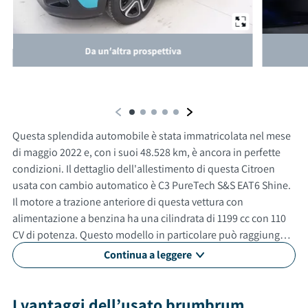
Da un'altra prospettiva
Questa splendida automobile è stata immatricolata nel mese
di maggio 2022 e, con i suoi 48.528 km, è ancora in perfette
condizioni. Il dettaglio dell'allestimento di questa Citroen
usata con cambio automatico è C3 PureTech S&S EAT6 Shine.
Il motore a trazione anteriore di questa vettura con
alimentazione a benzina ha una cilindrata di 1199 cc con 110
CV di potenza. Questo modello in particolare può raggiungere
una velocità massima di 193 km/h. Con un consumo medio di
Continua a leggere
4.7 litri ogni 100 km. Questa auto usata è adatta anche per
neopatentati. Gli esterni sono verniciati di blu, mentre gli
interni in sono di colore nero. La vettura ha 5 porte, 5 posti a
I vantaggi dell’usato brumbrum