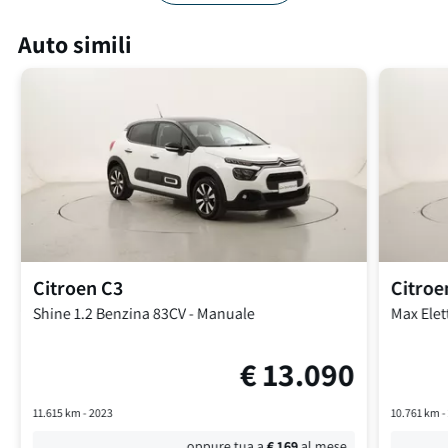
Auto simili
Citroen
C3
Citroe
Shine
1.2 Benzina 83CV
-
Manuale
Max
Elet
€
13.090
11.615
km -
2023
10.761
km 
oppure tua a
€
169
al mese