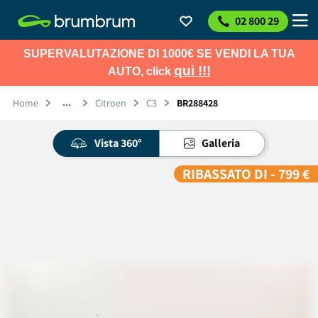
02 800 29
SUPERVALUTAZIONE DI 1000€ SE VENDI LA TUA
qui !!!
AUTO, click
Home
Citroen
C3
BR288428
Vista 360°
Galleria
RIBASSATO DI - 799 €