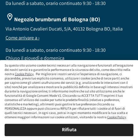
Da lunedì a sabato, orario continuato 9:30 - 18:30
Negozio brumbrum di Bologna (BO)
Via Antonio Cavalieri Ducati, 5/A, 40132 Bologna BO, Italia
Come arrivare a ›
Da lunedì a sabato, orario continuato 9:30 - 18:30
Chiuso il giovedì e domenica
Su questo sito usiamo cookie tecnici necessari alla navigazione e funzionali all’erogazione
dei nostri servizi e a garantire la performance e la sicurezza del sito, come descritto nella
nostra
Cookie Policy
. Per migliorare i nostri servizi e l’esperienza di navigazione, ci
piacerebbe, previo tuo esplicito consenso, utilizzare i cookie (anche di terze parti) anche
per capire come gli utenti usufruiscono dei servizi (e.g. analizzando le interazioni con il
sito) nonché per analizzare e mostrare la pubblicità definita in base agli interessi mostrati
brumbrum S.p.A a socio unico - CF / P.IVA 09323210964 - Numero REA: MI - 2083307 -
durante la navigazione online; ti informiamo inoltre che sul sito utilizziamo anche le
Capitale Sociale: Euro 218.547,65 i.v.
funzionalità di Google Consent Mode V2. Cliccando su ACCETTA TUTTI esprimi il tuo
consenso all’utilizzo dei cookie per tutte le predette finalità (relative a preferenze,
Sede Legale Via Leningrado 8, 20161 Milano MI
statistiche e marketing), altrimenti puoi gestire le tue preferenze cliccando su
Società soggetta alla direzione e coordinamento di Aramis Group S.A.
PERSONALIZZA oppure puoi cliccare su RIFIUTA per rifiutare tutti i cookie al di fuori di
Società soggetta al controllo IVASS, consulta gli estremi dell'iscrizione al sito
quelli tecnici necessari. In ogni caso, potrai in ogni momento modificare la tua scelta e
www.servizi.ivass.it
ottenere maggiori informazioni sui cookie utilizzati, visitando la nostra
Cookie Policy
.
Numero iscrizione: E000629295 Sezione E - Collaboratori degli intermediari iscritti nelle
sezioni A, B o D
Rifiuta
Condizioni Generali di Contratto
Termini di Utilizzo
Privacy Policy
Cookie