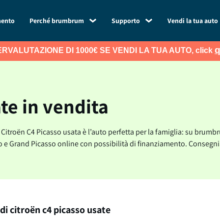
mento
Perché brumbrum
Supporto
Vendi la tua auto
q
RVALUTAZIONE DI 1000€ SE VENDI LA TUA AUTO, click
te in vendita
oën C4 Picasso usata è l’auto perfetta per la famiglia: su brumbrum 
so e Grand Picasso online con possibilità di finanziamento. Consegn
di citroën c4 picasso usate