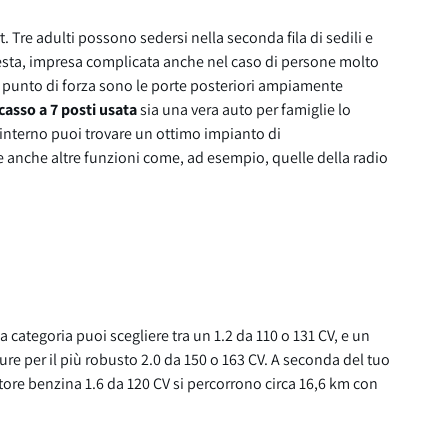
. Tre adulti possono sedersi nella seconda fila di sedili e
a testa, impresa complicata anche nel caso di persone molto
o punto di forza sono le porte posteriori ampiamente
casso a 7 posti usata
sia una vera auto per famiglie lo
all’interno puoi trovare un ottimo impianto di
ce anche altre funzioni come, ad esempio, quelle della radio
categoria puoi scegliere tra un 1.2 da 110 o 131 CV, e un
pure per il più robusto 2.0 da 150 o 163 CV. A seconda del tuo
otore benzina 1.6 da 120 CV si percorrono circa 16,6 km con