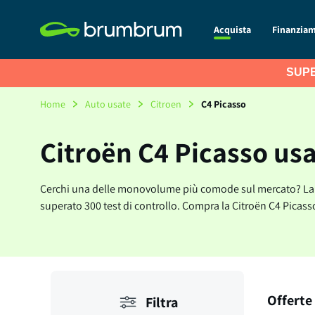
Acquista
Finanzia
SUPE
Home
Auto usate
Citroen
C4 Picasso
Citroën C4 Picasso usa
Cerchi una delle monovolume più comode sul mercato? La Citr
superato 300 test di controllo. Compra la Citroën C4 Picas
Offerte 
Filtra