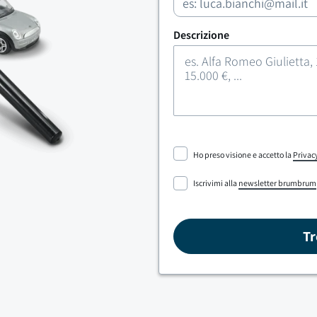
Descrizione
Ho preso visione e accetto la
Privac
Iscrivimi alla
newsletter brumbrum
Tr