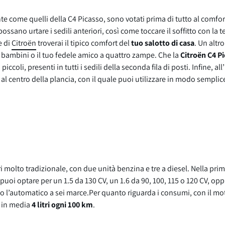
te come quelli della C4 Picasso, sono votati prima di tutto al comfort
possano urtare i sedili anteriori, così come toccare il soffitto con l
e di
Citroën
troverai il tipico comfort del
tuo salotto di casa
. Un altr
ti, bambini o il tuo fedele amico a quattro zampe. Che la
Citroën C4 Pi
iccoli, presenti in tutti i sedili della seconda fila di posti. Infine, 
al centro della plancia, con il quale puoi utilizzare in modo sempli
olto tradizionale, con due unità benzina e tre a diesel. Nella prima 
, puoi optare per un 1.5 da 130 CV, un 1.6 da 90, 100, 115 o 120 CV, op
e o l’automatico a sei marce.Per quanto riguarda i consumi, con il m
o in media
4 litri ogni 100 km
.