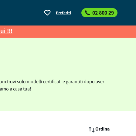
02 800 29
Preferiti
ui !!!
trovi solo modelli certificati e garantiti dopo aver
iamo a casa tua!
Ordina