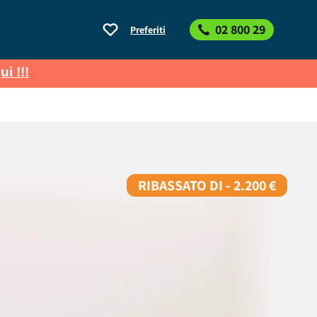
02 800 29
Preferiti
ui !!!
RIBASSATO DI - 2.200 €