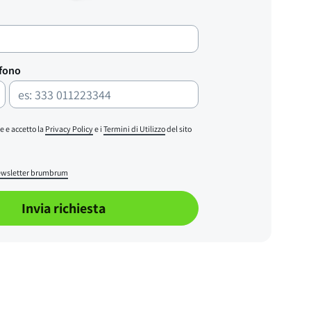
efono
e e accetto la
Privacy Policy
e i
Termini di Utilizzo
del sito
wsletter brumbrum
Invia richiesta