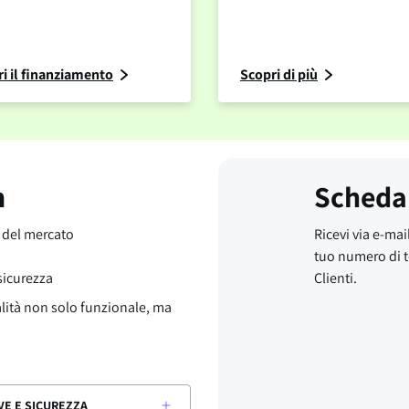
i il finanziamento
Scopri di più
m
Scheda
o del mercato
Ricevi via e-mail
tuo numero di t
 sicurezza
Clienti.
alità non solo funzionale, ma
VE E SICUREZZA