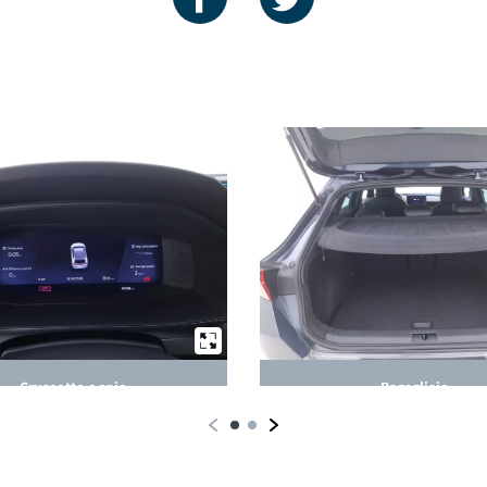
Cruscotto e spie
Bagagliaio