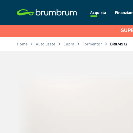
Acquista
Finanzia
SUPE
Home
Auto usate
Cupra
Formentor
BR874972