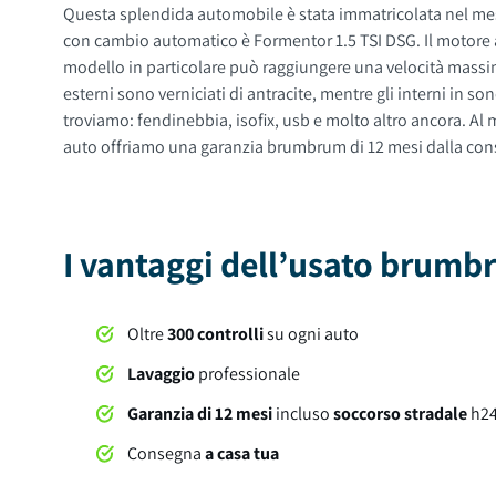
Questa splendida automobile è stata immatricolata nel mese 
con cambio automatico è Formentor 1.5 TSI DSG. Il motore a
modello in particolare può raggiungere una velocità massim
esterni sono verniciati di antracite, mentre gli interni in sono di colore nero. La vettura ha 5 porte, 5 posti a sedere e un bagagliaio con capacità di 450 litri. Tra gli optional e le dotazioni
troviamo: fendinebbia, isofix, usb e molto altro ancora. Al momento della consegna, questa automobile sarà soggetta a lavaggio professionale compreso nel prezzo. Su tutte le nostre
auto offriamo una garanzia brumbrum di 12 mesi dalla conseg
I vantaggi dell’usato brum
Oltre
300 controlli
su ogni auto
Lavaggio
professionale
Garanzia di 12 mesi
incluso
soccorso stradale
h2
Consegna
a casa tua