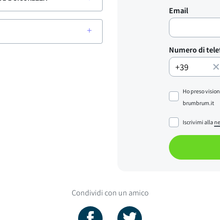
Email
Numero di tel
Ho preso vision
brumbrum.it
Iscrivimi alla
ne
Condividi con un amico