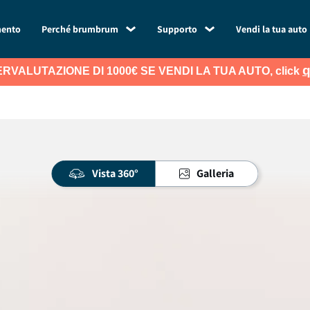
mento
Perché brumbrum
Supporto
Vendi la tua auto
q
RVALUTAZIONE DI 1000€ SE VENDI LA TUA AUTO, click
Vista 360°
Galleria