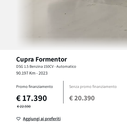
Cupra
Formentor
DSG
1.5 Benzina 150CV
-
Automatico
90.197
Km -
2023
Promo finanziamento
Senza promo finanziamento
€
17.390
€
20.390
€
22.590
Aggiungi ai preferiti