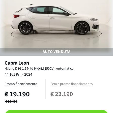
AUTO VENDUTA
Cupra
Leon
Hybrid DSG
1.5 Mild Hybrid 150CV
-
Automatico
44.161
Km -
2024
Promo finanziamento
Senza promo finanziamento
€
19.190
€
22.190
€
23.490