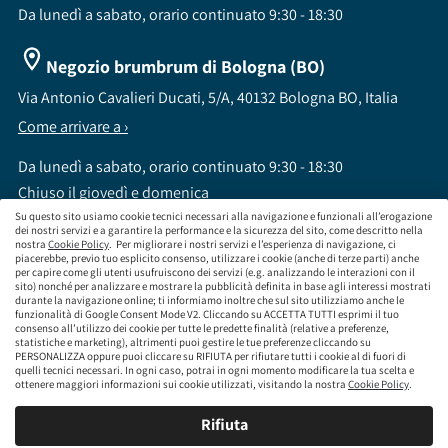
Da lunedì a sabato, orario continuato 9:30 - 18:30
Negozio brumbrum di Bologna (BO)
Via Antonio Cavalieri Ducati, 5/A, 40132 Bologna BO, Italia
Come arrivare a ›
Da lunedì a sabato, orario continuato 9:30 - 18:30
Chiuso il giovedì e domenica
Su questo sito usiamo cookie tecnici necessari alla navigazione e funzionali all’erogazione
dei nostri servizi e a garantire la performance e la sicurezza del sito, come descritto nella
nostra
Cookie Policy
. Per migliorare i nostri servizi e l’esperienza di navigazione, ci
piacerebbe, previo tuo esplicito consenso, utilizzare i cookie (anche di terze parti) anche
per capire come gli utenti usufruiscono dei servizi (e.g. analizzando le interazioni con il
sito) nonché per analizzare e mostrare la pubblicità definita in base agli interessi mostrati
brumbrum S.p.A a socio unico - CF / P.IVA 09323210964 - Numero REA: MI - 2083307 -
durante la navigazione online; ti informiamo inoltre che sul sito utilizziamo anche le
Capitale Sociale: Euro 218.547,65 i.v.
funzionalità di Google Consent Mode V2. Cliccando su ACCETTA TUTTI esprimi il tuo
consenso all’utilizzo dei cookie per tutte le predette finalità (relative a preferenze,
Sede Legale Via Leningrado 8, 20161 Milano MI
statistiche e marketing), altrimenti puoi gestire le tue preferenze cliccando su
Società soggetta alla direzione e coordinamento di Aramis Group S.A.
PERSONALIZZA oppure puoi cliccare su RIFIUTA per rifiutare tutti i cookie al di fuori di
Società soggetta al controllo IVASS, consulta gli estremi dell'iscrizione al sito
quelli tecnici necessari. In ogni caso, potrai in ogni momento modificare la tua scelta e
www.servizi.ivass.it
ottenere maggiori informazioni sui cookie utilizzati, visitando la nostra
Cookie Policy
.
Numero iscrizione: E000629295 Sezione E - Collaboratori degli intermediari iscritti nelle
sezioni A, B o D
Rifiuta
Condizioni Generali di Contratto
Termini di Utilizzo
Privacy Policy
Cookie