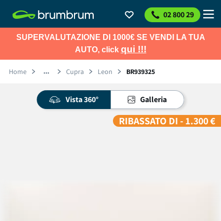
02 800 29
SUPERVALUTAZIONE DI 1000€ SE VENDI LA TUA
qui !!!
AUTO, click
Home
Cupra
Leon
BR939325
Vista 360°
Galleria
RIBASSATO DI - 1.300 €