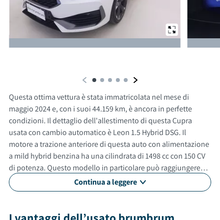
Da un'altra prospettiva
Questa ottima vettura è stata immatricolata nel mese di
maggio 2024 e, con i suoi 44.159 km, è ancora in perfette
condizioni. Il dettaglio dell'allestimento di questa Cupra
usata con cambio automatico è Leon 1.5 Hybrid DSG. Il
motore a trazione anteriore di questa auto con alimentazione
a mild hybrid benzina ha una cilindrata di 1498 cc con 150 CV
di potenza. Questo modello in particolare può raggiungere
una velocità massima di 214 km/h. Questa automobile usata
Continua a leggere
non è un modello adatto a neopatentati. Gli esterni sono
verniciati di bianco, mentre gli interni in sono di colore nero. Il
veicolo ha 5 porte, 5 posti a sedere e un bagagliaio con
I vantaggi dell’usato brumbrum