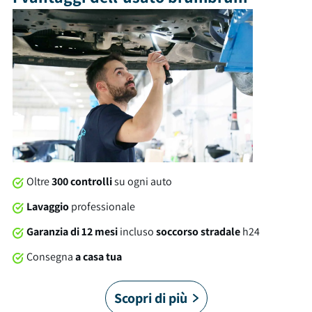
capacità di 380 litri. Tra gli optional e le dotazioni troviamo:
cerchi in lega, usb, isofix e molto altro ancora. Al momento
della consegna, questa vettura sarà soggetta a lavaggio
professionale compreso nel prezzo. Su tutte le nostre auto
offriamo una garanzia brumbrum di 12 mesi dalla consegna
con soccorso stradale 24/7 in Italia e in Europa. Cosa stai
aspettando?
Oltre
300 controlli
su ogni auto
Lavaggio
professionale
Garanzia di 12 mesi
incluso
soccorso stradale
h24
Consegna
a casa tua
Scopri di più