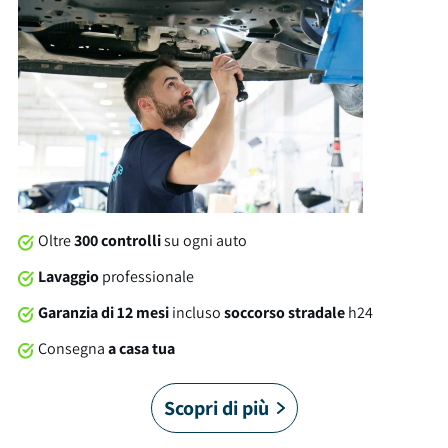
dotazioni troviamo: isofix, ruotino di scorta, usb e tanto altro
ancora. Al momento della consegna, questa auto sarà
soggetta a lavaggio professionale compreso nel prezzo. Su
tutte le nostre auto offriamo una garanzia brumbrum di 12
mesi dalla consegna con soccorso stradale 24/7 in Italia e in
Europa. È arrivato il momento di allacciare le cinture!
Oltre
300 controlli
su ogni auto
Lavaggio
professionale
Garanzia di 12 mesi
incluso
soccorso stradale
h24
Consegna
a casa tua
Scopri di più