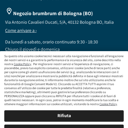
Negozio brumbrum di Bologna (BO)
Via Antonio Cavalieri Ducati, 5/A, 40132 Bologna BO, Italia
Come arrivare a ›
Da lunedì a sabato, orario continuato 9:30 - 18:30
Chiuso il giovedì e domenica
Su questo sito usiamo cookie tecnici necessari alla navigazione e funzionali all’erogazione
dei nostri servizi e a garantire la performance e la sicurezza del sito, come descritto nella
nostra
Cookie Policy
. Per migliorare i nostri servizi e l’esperienza di navigazione, ci
piacerebbe, previo tuo esplicito consenso, utilizzare i cookie (anche di terze parti) anche
per capire come gli utenti usufruiscono dei servizi (e.g. analizzando le interazioni con il
sito) nonché per analizzare e mostrare la pubblicità definita in base agli interessi mostrati
brumbrum S.p.A a socio unico - CF / P.IVA 09323210964 - Numero REA: MI - 2083307 -
durante la navigazione online; ti informiamo inoltre che sul sito utilizziamo anche le
Capitale Sociale: Euro 218.547,65 i.v.
funzionalità di Google Consent Mode V2. Cliccando su ACCETTA TUTTI esprimi il tuo
consenso all’utilizzo dei cookie per tutte le predette finalità (relative a preferenze,
Sede Legale Via Leningrado 8, 20161 Milano MI
statistiche e marketing), altrimenti puoi gestire le tue preferenze cliccando su
Società soggetta alla direzione e coordinamento di Aramis Group S.A.
PERSONALIZZA oppure puoi cliccare su RIFIUTA per rifiutare tutti i cookie al di fuori di
Società soggetta al controllo IVASS, consulta gli estremi dell'iscrizione al sito
quelli tecnici necessari. In ogni caso, potrai in ogni momento modificare la tua scelta e
www.servizi.ivass.it
ottenere maggiori informazioni sui cookie utilizzati, visitando la nostra
Cookie Policy
.
Numero iscrizione: E000629295 Sezione E - Collaboratori degli intermediari iscritti nelle
sezioni A, B o D
Rifiuta
Condizioni Generali di Contratto
Termini di Utilizzo
Privacy Policy
Cookie
Policy
Responsabilità e Conformità
Mappa del sito