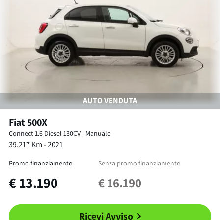
AUTO VENDUTA
Fiat
500X
Connect
1.6 Diesel 130CV
-
Manuale
39.217
Km -
2021
Promo finanziamento
Senza promo finanziamento
€
13.190
€
16.190
Ricevi Avviso