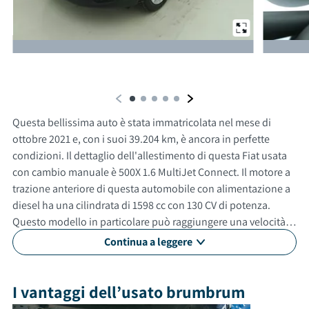
Da un'altra prospettiva
Questa bellissima auto è stata immatricolata nel mese di
ottobre 2021 e, con i suoi 39.204 km, è ancora in perfette
condizioni. Il dettaglio dell'allestimento di questa Fiat usata
con cambio manuale è 500X 1.6 MultiJet Connect. Il motore a
trazione anteriore di questa automobile con alimentazione a
diesel ha una cilindrata di 1598 cc con 130 CV di potenza.
Questo modello in particolare può raggiungere una velocità
massima di 200 km/h. Con un consumo medio di 4.3 litri ogni
Continua a leggere
100 km. Questa vettura usata è adatta anche per neopatentati.
Gli esterni sono verniciati di bianco, mentre gli interni in sono
di colore nero. Questa auto ha 5 porte, 5 posti a sedere e un
I vantaggi dell’usato brumbrum
bagagliaio con capacità di 350 litri. Tra gli optional e le