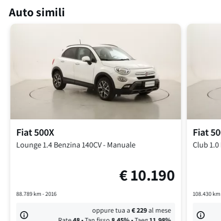
Auto simili
Fiat
500X
Fiat
50
Lounge
1.4 Benzina 140CV
-
Manuale
Club
1.0
€
10.190
88.789
km -
2016
108.430
km
oppure tua a
€
229
al mese
Rate
48
• Tan fisso
8,45
%
• Taeg
11,98
%