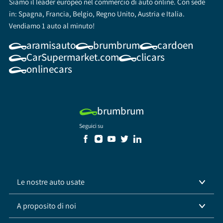
Siamo il leader europeo nel commercio di auto online. Con sede
in: Spagna, Francia, Belgio, Regno Unito, Austria e Italia.
Vendiamo 1 auto al minuto!
aramisauto
brumbrum
cardoen
CarSupermarket.com
clicars
onlinecars
brumbrum
Seguici su
Le nostre auto usate
A proposito di noi