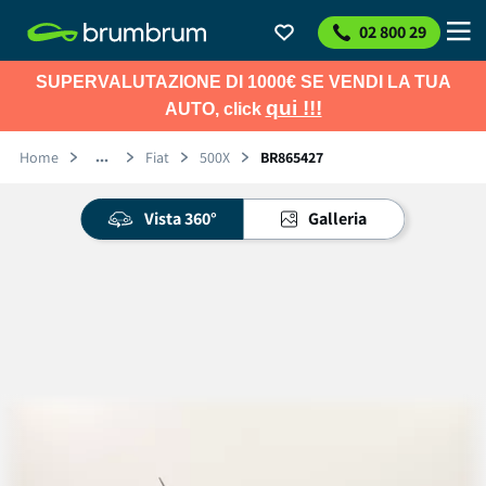
02 800 29
SUPERVALUTAZIONE DI 1000€ SE VENDI LA TUA
qui !!!
AUTO, click
Home
Fiat
500X
BR865427
Vista 360°
Galleria