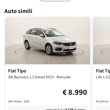
Auto simili
Fiat
Tipo
Fiat
Ti
SW Business
1.3 Diesel 95CV
-
Manuale
Life
1.3 
€
8.990
109.740
km -
2019
94.264
km 
oppure tua a
€
129
al mese