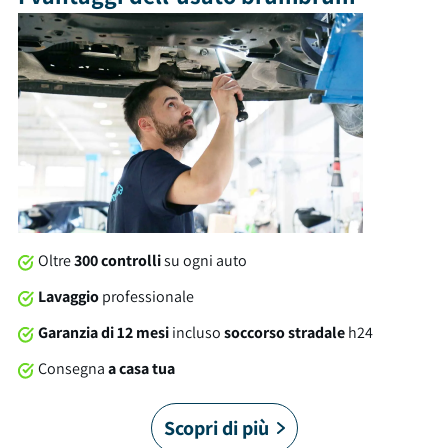
bagagliaio con capacità di 550 litri. Tra gli optional e le
dotazioni troviamo: cerchi in lega, retrocamera, usb e molto
altro ancora. Al momento della consegna, questa automobile
sarà soggetta a lavaggio professionale compreso nel prezzo.
Su tutte le nostre auto offriamo una garanzia brumbrum di 12
mesi dalla consegna con soccorso stradale 24/7 in Italia e in
Europa. Sei pronto a partire?
Oltre
300 controlli
su ogni auto
Lavaggio
professionale
Garanzia di 12 mesi
incluso
soccorso stradale
h24
Consegna
a casa tua
Scopri di più