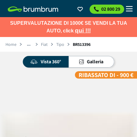
02 800 29
SUPERVALUTAZIONE DI 1000€ SE VENDI LA TUA
qui !!!
AUTO, click
Home
Fiat
Tipo
BR513396
Vista 360°
Galleria
RIBASSATO DI - 900 €