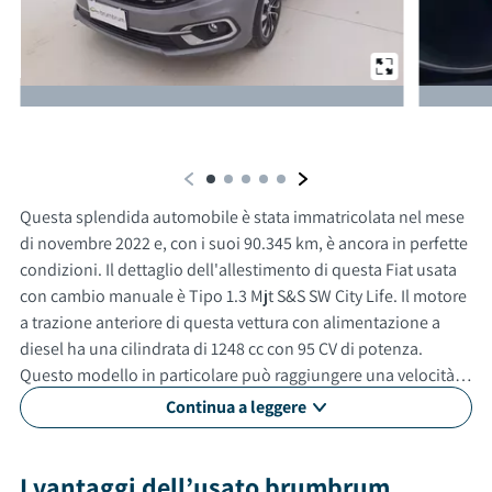
Da un'altra prospettiva
Questa splendida automobile è stata immatricolata nel mese
di novembre 2022 e, con i suoi 90.345 km, è ancora in perfette
condizioni. Il dettaglio dell'allestimento di questa Fiat usata
con cambio manuale è Tipo 1.3 Mjt S&S SW City Life. Il motore
a trazione anteriore di questa vettura con alimentazione a
diesel ha una cilindrata di 1248 cc con 95 CV di potenza.
Questo modello in particolare può raggiungere una velocità
massima di 180 km/h. Con un consumo medio di 4.4 litri ogni
Continua a leggere
100 km. Questa auto usata è adatta anche per neopatentati.
Gli esterni sono verniciati di grigio, mentre gli interni in sono
di colore nero. La vettura ha 5 porte, 5 posti a sedere e un
I vantaggi dell’usato brumbrum