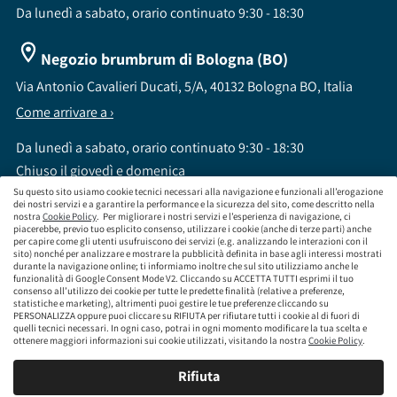
Da lunedì a sabato, orario continuato 9:30 - 18:30
Negozio brumbrum di Bologna (BO)
Via Antonio Cavalieri Ducati, 5/A, 40132 Bologna BO, Italia
Come arrivare a ›
Da lunedì a sabato, orario continuato 9:30 - 18:30
Chiuso il giovedì e domenica
Su questo sito usiamo cookie tecnici necessari alla navigazione e funzionali all’erogazione
dei nostri servizi e a garantire la performance e la sicurezza del sito, come descritto nella
nostra
Cookie Policy
. Per migliorare i nostri servizi e l’esperienza di navigazione, ci
piacerebbe, previo tuo esplicito consenso, utilizzare i cookie (anche di terze parti) anche
per capire come gli utenti usufruiscono dei servizi (e.g. analizzando le interazioni con il
sito) nonché per analizzare e mostrare la pubblicità definita in base agli interessi mostrati
brumbrum S.p.A a socio unico - CF / P.IVA 09323210964 - Numero REA: MI - 2083307 -
durante la navigazione online; ti informiamo inoltre che sul sito utilizziamo anche le
Capitale Sociale: Euro 218.547,65 i.v.
funzionalità di Google Consent Mode V2. Cliccando su ACCETTA TUTTI esprimi il tuo
consenso all’utilizzo dei cookie per tutte le predette finalità (relative a preferenze,
Sede Legale Via Leningrado 8, 20161 Milano MI
statistiche e marketing), altrimenti puoi gestire le tue preferenze cliccando su
Società soggetta alla direzione e coordinamento di Aramis Group S.A.
PERSONALIZZA oppure puoi cliccare su RIFIUTA per rifiutare tutti i cookie al di fuori di
Società soggetta al controllo IVASS, consulta gli estremi dell'iscrizione al sito
quelli tecnici necessari. In ogni caso, potrai in ogni momento modificare la tua scelta e
www.servizi.ivass.it
ottenere maggiori informazioni sui cookie utilizzati, visitando la nostra
Cookie Policy
.
Numero iscrizione: E000629295 Sezione E - Collaboratori degli intermediari iscritti nelle
sezioni A, B o D
Rifiuta
Condizioni Generali di Contratto
Termini di Utilizzo
Privacy Policy
Cookie