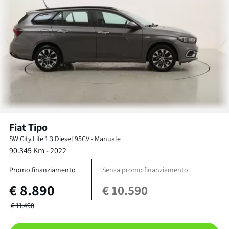
Fiat
Tipo
SW City Life
1.3 Diesel 95CV
-
Manuale
90.345
Km -
2022
Promo finanziamento
Senza promo finanziamento
€
8.890
€
10.590
€
11.490