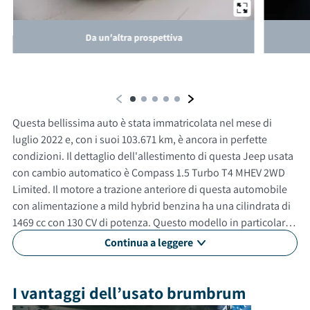
Da un'altra prospettiva
Questa bellissima auto è stata immatricolata nel mese di
luglio 2022 e, con i suoi 103.671 km, è ancora in perfette
condizioni. Il dettaglio dell'allestimento di questa Jeep usata
con cambio automatico è Compass 1.5 Turbo T4 MHEV 2WD
Limited. Il motore a trazione anteriore di questa automobile
con alimentazione a mild hybrid benzina ha una cilindrata di
1469 cc con 130 CV di potenza. Questo modello in particolare
può raggiungere una velocità massima di 192 km/h. Questa
Continua a leggere
vettura usata è adatta anche per neopatentati. Gli esterni
sono verniciati di bianco, mentre gli interni in sono di colore
nero. Questa auto ha 5 porte, 5 posti a sedere e un bagagliaio
I vantaggi dell’usato brumbrum
con capacità di 438 litri. Tra gli optional e le dotazioni