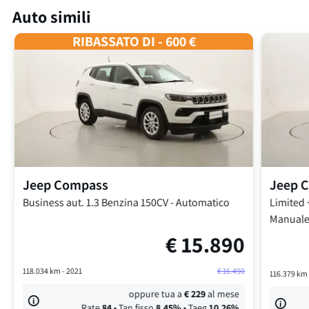
Auto simili
RIBASSATO DI - 600 €
Jeep
Compass
Jeep
C
Business aut.
1.3 Benzina 150CV
-
Automatico
Limited 
Manual
€
15.890
118.034
km -
2021
€
16.490
116.379
km 
oppure tua a
€
229
al mese
Rate
84
• Tan fisso
8,45
%
• Taeg
10,26
%