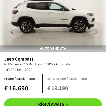
AUTO VENDUTA
Jeep
Compass
MHEV Limited
1.5 Mild Hybrid 130CV
-
Automatico
103.694
Km -
2022
Promo finanziamento
Senza promo finanziamento
€
16.690
€
19.190
Ricevi Avviso