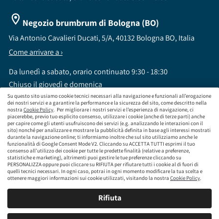
Negozio brumbrum di Bologna (BO)
Via Antonio Cavalieri Ducati, 5/A, 40132 Bologna BO, Italia
Come arrivare a ›
Da lunedì a sabato, orario continuato 9:30 - 18:30
Chiuso il giovedì e domenica
Su questo sito usiamo cookie tecnici necessari alla navigazione e funzionali all’erogazione
dei nostri servizi e a garantire la performance e la sicurezza del sito, come descritto nella
nostra
Cookie Policy
. Per migliorare i nostri servizi e l’esperienza di navigazione, ci
piacerebbe, previo tuo esplicito consenso, utilizzare i cookie (anche di terze parti) anche
per capire come gli utenti usufruiscono dei servizi (e.g. analizzando le interazioni con il
sito) nonché per analizzare e mostrare la pubblicità definita in base agli interessi mostrati
brumbrum S.p.A a socio unico - CF / P.IVA 09323210964 - Numero REA: MI - 2083307 -
durante la navigazione online; ti informiamo inoltre che sul sito utilizziamo anche le
Capitale Sociale: Euro 218.547,65 i.v.
funzionalità di Google Consent Mode V2. Cliccando su ACCETTA TUTTI esprimi il tuo
consenso all’utilizzo dei cookie per tutte le predette finalità (relative a preferenze,
Sede Legale Via Leningrado 8, 20161 Milano MI
statistiche e marketing), altrimenti puoi gestire le tue preferenze cliccando su
Società soggetta alla direzione e coordinamento di Aramis Group S.A.
PERSONALIZZA oppure puoi cliccare su RIFIUTA per rifiutare tutti i cookie al di fuori di
Società soggetta al controllo IVASS, consulta gli estremi dell'iscrizione al sito
quelli tecnici necessari. In ogni caso, potrai in ogni momento modificare la tua scelta e
www.servizi.ivass.it
ottenere maggiori informazioni sui cookie utilizzati, visitando la nostra
Cookie Policy
.
Numero iscrizione: E000629295 Sezione E - Collaboratori degli intermediari iscritti nelle
sezioni A, B o D
Rifiuta
Condizioni Generali di Contratto
Termini di Utilizzo
Privacy Policy
Cookie
Policy
Responsabilità e Conformità
Mappa del sito