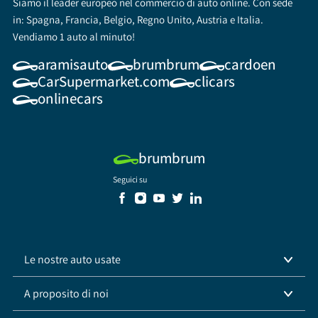
Siamo il leader europeo nel commercio di auto online. Con sede
in: Spagna, Francia, Belgio, Regno Unito, Austria e Italia.
Vendiamo 1 auto al minuto!
aramisauto
brumbrum
cardoen
CarSupermarket.com
clicars
onlinecars
brumbrum
Seguici su
Le nostre auto usate
A proposito di noi