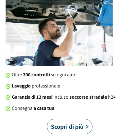
troviamo: cerchi in lega, isofix, keyless e molto altro ancora. Al
momento della consegna, questa auto sarà soggetta a
lavaggio professionale compreso nel prezzo. Su tutte le
nostre auto offriamo una garanzia brumbrum di 12 mesi dalla
consegna con soccorso stradale 24/7 in Italia e in Europa. È
arrivato il momento di allacciare le cinture!
Oltre
300 controlli
su ogni auto
Lavaggio
professionale
Garanzia di 12 mesi
incluso
soccorso stradale
h24
Consegna
a casa tua
Scopri di più