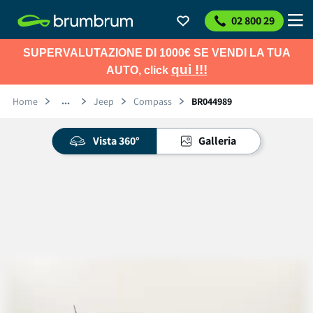
02 800 29
SUPERVALUTAZIONE DI 1000€ SE VENDI LA TUA
qui !!!
AUTO, click
Home
Jeep
Compass
BR044989
Vista 360°
Galleria