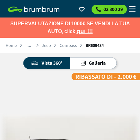
02 800 29
SUPERVALUTAZIONE DI 1000€ SE VENDI LA TUA
qui !!!
AUTO, click
Home
Jeep
Compass
BR609434
Vista 360°
Galleria
RIBASSATO DI - 2.000 €