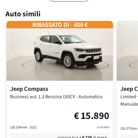
Auto simili
RIBASSATO DI - 600 €
Jeep
Compass
Jeep
C
Business aut.
1.3 Benzina 150CV
-
Automatico
Limited 
Manual
€
15.890
118.034
km -
2021
€
16.490
116.379
km 
oppure tua a
€
229
al mese