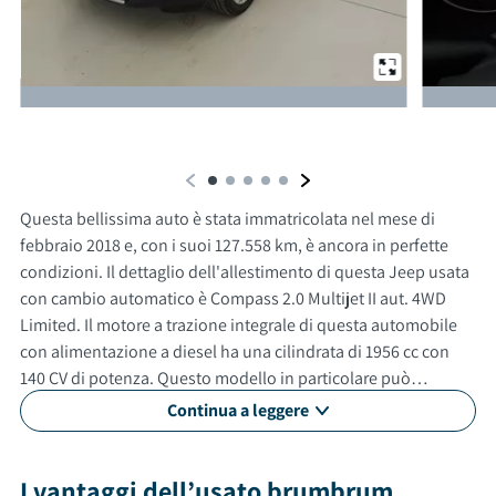
Da un'altra prospettiva
Questa bellissima auto è stata immatricolata nel mese di
febbraio 2018 e, con i suoi 127.558 km, è ancora in perfette
condizioni. Il dettaglio dell'allestimento di questa Jeep usata
con cambio automatico è Compass 2.0 Multijet II aut. 4WD
Limited. Il motore a trazione integrale di questa automobile
con alimentazione a diesel ha una cilindrata di 1956 cc con
140 CV di potenza. Questo modello in particolare può
raggiungere una velocità massima di 190 km/h. Con un
Continua a leggere
consumo medio di 5.7 litri ogni 100 km. Questa vettura usata è
adatta anche per neopatentati. Gli esterni sono verniciati di
grigio, mentre gli interni in sono di colore nero. Questa auto
I vantaggi dell’usato brumbrum