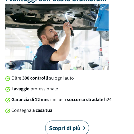
ha 5 porte, 5 posti a sedere e un bagagliaio con capacità di
438 litri. Tra gli optional e le dotazioni troviamo: isofix, volante
in pelle, usb e tanto altro ancora. Al momento della consegna,
questa auto sarà soggetta a lavaggio professionale compreso
nel prezzo. Su tutte le nostre auto offriamo una garanzia
brumbrum di 12 mesi dalla consegna con soccorso stradale
24/7 in Italia e in Europa. È arrivato il momento di allacciare le
cinture!
Oltre
300 controlli
su ogni auto
Lavaggio
professionale
Garanzia di 12 mesi
incluso
soccorso stradale
h24
Consegna
a casa tua
Scopri di più