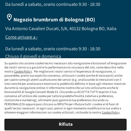
Da lunedì a sabato, orario continuato 9:30 - 18:30
Negozio brumbrum di Bologna (BO)
Via Antonio Cavalieri Ducati, 5/A, 40132 Bologna BO, Italia
Come arrivare a ›
Da lunedì a sabato, orario continuato 9:30 - 18:30
Chiuso il giovedì e domenica
Su questo sito usiamo cookie tecnici necessari alla navigazione e funzionali all’erogazione
dei nostri servizi e a garantire la performance e la sicurezza del sito, come descritto nella
nostra
Cookie Policy
. Per migliorare i nostri servizi e l’esperienza di navigazione, ci
piacerebbe, previo tuo esplicito consenso, utilizzare i cookie (anche di terze parti) anche
per capire come gli utenti usufruiscono dei servizi (e.g. analizzando le interazioni con il
sito) nonché per analizzare e mostrare la pubblicità definita in base agli interessi mostrati
brumbrum S.p.A a socio unico - CF / P.IVA 09323210964 - Numero REA: MI - 2083307 -
durante la navigazione online; ti informiamo inoltre che sul sito utilizziamo anche le
Capitale Sociale: Euro 218.547,65 i.v.
funzionalità di Google Consent Mode V2. Cliccando su ACCETTA TUTTI esprimi il tuo
consenso all’utilizzo dei cookie per tutte le predette finalità (relative a preferenze,
Sede Legale Via Leningrado 8, 20161 Milano MI
statistiche e marketing), altrimenti puoi gestire le tue preferenze cliccando su
Società soggetta alla direzione e coordinamento di Aramis Group S.A.
PERSONALIZZA oppure puoi cliccare su RIFIUTA per rifiutare tutti i cookie al di fuori di
Società soggetta al controllo IVASS, consulta gli estremi dell'iscrizione al sito
quelli tecnici necessari. In ogni caso, potrai in ogni momento modificare la tua scelta e
www.servizi.ivass.it
ottenere maggiori informazioni sui cookie utilizzati, visitando la nostra
Cookie Policy
.
Numero iscrizione: E000629295 Sezione E - Collaboratori degli intermediari iscritti nelle
sezioni A, B o D
Rifiuta
Condizioni Generali di Contratto
Termini di Utilizzo
Privacy Policy
Cookie