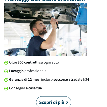
bagagliaio con capacità di 451 litri. Tra gli optional e le
dotazioni troviamo: isofix, retrocamera, usb e tanto altro
ancora. Al momento della consegna, questa auto sarà
soggetta a lavaggio professionale compreso nel prezzo. Su
tutte le nostre auto offriamo una garanzia brumbrum di 12
mesi dalla consegna con soccorso stradale 24/7 in Italia e in
Europa. È arrivato il momento di allacciare le cinture!
Oltre
300 controlli
su ogni auto
Lavaggio
professionale
Garanzia di 12 mesi
incluso
soccorso stradale
h24
Consegna
a casa tua
Scopri di più