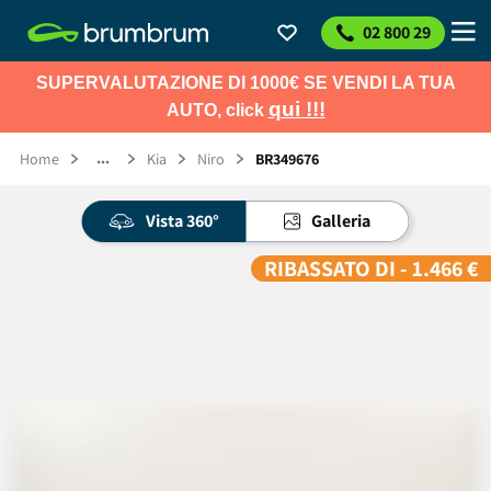
02 800 29
SUPERVALUTAZIONE DI 1000€ SE VENDI LA TUA
qui !!!
AUTO, click
Home
Kia
Niro
BR349676
Vista 360°
Galleria
RIBASSATO DI - 1.466 €