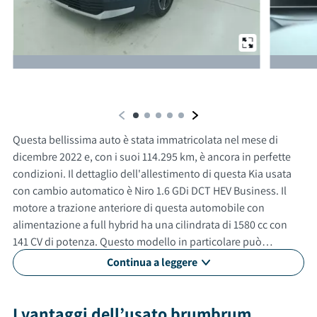
Da un'altra prospettiva
Questa bellissima auto è stata immatricolata nel mese di
dicembre 2022 e, con i suoi 114.295 km, è ancora in perfette
condizioni. Il dettaglio dell'allestimento di questa Kia usata
con cambio automatico è Niro 1.6 GDi DCT HEV Business. Il
motore a trazione anteriore di questa automobile con
alimentazione a full hybrid ha una cilindrata di 1580 cc con
141 CV di potenza. Questo modello in particolare può
raggiungere una velocità massima di 165 km/h. Questa
Continua a leggere
vettura usata è adatta anche per neopatentati. Gli esterni
sono verniciati di grigio, mentre gli interni in stoffa sono di
colore nero. Questa auto ha 5 porte, 5 posti a sedere e un
I vantaggi dell’usato brumbrum