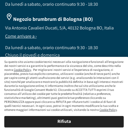
Da lunedì a sabato, orario continuato 9:30 - 18:30
Negozio brumbrum di Bologna (BO)
Via Antonio Cavalieri Ducati, 5/A, 40132 Bologna BO, Italia
Come arrivare a ›
Da lunedì a sabato, orario continuato 9:30 - 18:30
Chiuso il giovedì e domenica
Su questo sito usiamo cookie tecnici necessari alla navigazione e funzionali all’erogazione
dei nostri servizi e a garantire la performance e la sicurezza del sito, come descritto nella
nostra
Cookie Policy
. Per migliorare i nostri servizi e l’esperienza di navigazione, ci
piacerebbe, previo tuo esplicito consenso, utilizzare i cookie (anche di terze parti) anche
per capire come gli utenti usufruiscono dei servizi (e.g. analizzando le interazioni con il
sito) nonché per analizzare e mostrare la pubblicità definita in base agli interessi mostrati
brumbrum S.p.A a socio unico - CF / P.IVA 09323210964 - Numero REA: MI - 2083307 -
durante la navigazione online; ti informiamo inoltre che sul sito utilizziamo anche le
Capitale Sociale: Euro 218.547,65 i.v.
funzionalità di Google Consent Mode V2. Cliccando su ACCETTA TUTTI esprimi il tuo
consenso all’utilizzo dei cookie per tutte le predette finalità (relative a preferenze,
Sede Legale Via Leningrado 8, 20161 Milano MI
statistiche e marketing), altrimenti puoi gestire le tue preferenze cliccando su
Società soggetta alla direzione e coordinamento di Aramis Group S.A.
PERSONALIZZA oppure puoi cliccare su RIFIUTA per rifiutare tutti i cookie al di fuori di
Società soggetta al controllo IVASS, consulta gli estremi dell'iscrizione al sito
quelli tecnici necessari. In ogni caso, potrai in ogni momento modificare la tua scelta e
www.servizi.ivass.it
ottenere maggiori informazioni sui cookie utilizzati, visitando la nostra
Cookie Policy
.
Numero iscrizione: E000629295 Sezione E - Collaboratori degli intermediari iscritti nelle
sezioni A, B o D
Rifiuta
Condizioni Generali di Contratto
Termini di Utilizzo
Privacy Policy
Cookie