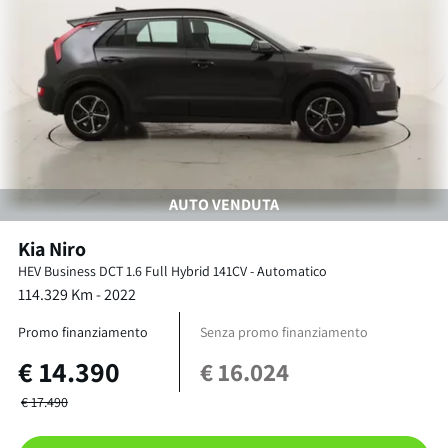
AUTO VENDUTA
Kia
Niro
HEV Business DCT
1.6 Full Hybrid 141CV
-
Automatico
114.329
Km -
2022
Promo finanziamento
Senza promo finanziamento
€
14.390
€
16.024
€
17.490