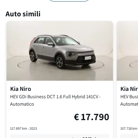
Auto simili
Kia
Niro
Kia
Ni
HEV GDi Business DCT
1.6 Full Hybrid 141CV
-
HEV Bus
Automatico
Automat
€
17.790
117.897
km -
2023
107.718
km 