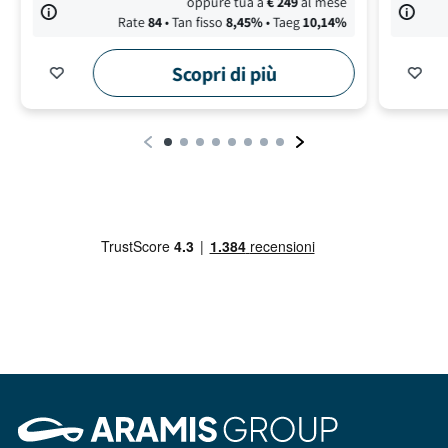
oppure tua a
€
249
al mese
Rate
84
• Tan fisso
8,45
%
• Taeg
10,14
%
Scopri di più