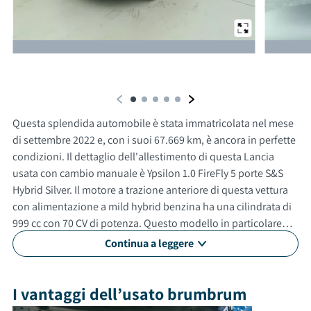
Da un'altra prospettiva
Questa splendida automobile è stata immatricolata nel mese
di settembre 2022 e, con i suoi 67.669 km, è ancora in perfette
condizioni. Il dettaglio dell'allestimento di questa Lancia
usata con cambio manuale è Ypsilon 1.0 FireFly 5 porte S&S
Hybrid Silver. Il motore a trazione anteriore di questa vettura
con alimentazione a mild hybrid benzina ha una cilindrata di
999 cc con 70 CV di potenza. Questo modello in particolare
può raggiungere una velocità massima di 163 km/h. Questa
Continua a leggere
auto usata è adatta anche per neopatentati. Gli esterni sono
verniciati di grigio, mentre gli interni in sono di colore grigio.
La vettura ha 5 porte, 4 posti a sedere e un bagagliaio con
I vantaggi dell’usato brumbrum
capacità di 245 litri. Tra gli optional e le dotazioni troviamo: