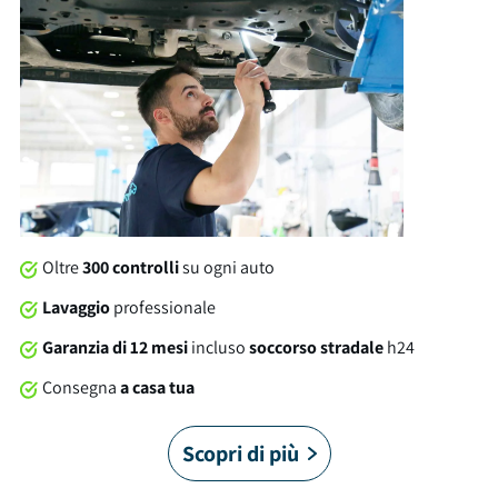
isofix, usb, climatizzatore manuale. Al momento della
consegna, questa automobile sarà soggetta a lavaggio
professionale compreso nel prezzo. Su tutte le nostre auto
offriamo una garanzia brumbrum di 12 mesi dalla consegna
con soccorso stradale 24/7 in Italia e in Europa. Sei pronto a
partire?
Oltre
300 controlli
su ogni auto
Lavaggio
professionale
Garanzia di 12 mesi
incluso
soccorso stradale
h24
Consegna
a casa tua
Scopri di più