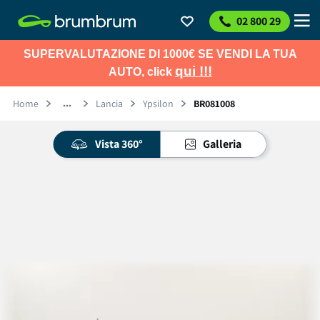
02 800 29
SUPERVALUTAZIONE DI 1000€ SE VENDI LA TUA
qui !!!
AUTO, click
Home
Lancia
Ypsilon
BR081008
Vista 360°
Galleria