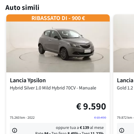
Auto simili
RIBASSATO DI - 900 €
Lancia
Ypsilon
Lancia
Hybrid Silver
1.0 Mild Hybrid 70CV
-
Manuale
Gold
1.2
€
9.590
75.260
km -
2022
€
10.490
79.872
km 
oppure tua a
€
139
al mese
Rate
84
• Tan fisso
8,45
%
• Taeg
11,22
%