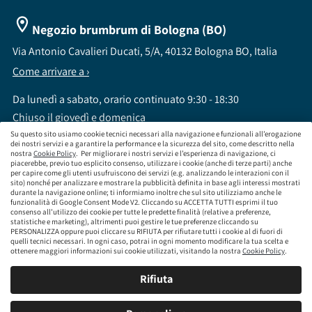
Negozio brumbrum di Bologna (BO)
Via Antonio Cavalieri Ducati, 5/A, 40132 Bologna BO, Italia
Come arrivare a ›
Da lunedì a sabato, orario continuato 9:30 - 18:30
Chiuso il giovedì e domenica
Su questo sito usiamo cookie tecnici necessari alla navigazione e funzionali all’erogazione
dei nostri servizi e a garantire la performance e la sicurezza del sito, come descritto nella
nostra
Cookie Policy
. Per migliorare i nostri servizi e l’esperienza di navigazione, ci
piacerebbe, previo tuo esplicito consenso, utilizzare i cookie (anche di terze parti) anche
per capire come gli utenti usufruiscono dei servizi (e.g. analizzando le interazioni con il
sito) nonché per analizzare e mostrare la pubblicità definita in base agli interessi mostrati
brumbrum S.p.A a socio unico - CF / P.IVA 09323210964 - Numero REA: MI - 2083307 -
durante la navigazione online; ti informiamo inoltre che sul sito utilizziamo anche le
Capitale Sociale: Euro 218.547,65 i.v.
funzionalità di Google Consent Mode V2. Cliccando su ACCETTA TUTTI esprimi il tuo
consenso all’utilizzo dei cookie per tutte le predette finalità (relative a preferenze,
Sede Legale Via Leningrado 8, 20161 Milano MI
statistiche e marketing), altrimenti puoi gestire le tue preferenze cliccando su
Società soggetta alla direzione e coordinamento di Aramis Group S.A.
PERSONALIZZA oppure puoi cliccare su RIFIUTA per rifiutare tutti i cookie al di fuori di
Società soggetta al controllo IVASS, consulta gli estremi dell'iscrizione al sito
quelli tecnici necessari. In ogni caso, potrai in ogni momento modificare la tua scelta e
www.servizi.ivass.it
ottenere maggiori informazioni sui cookie utilizzati, visitando la nostra
Cookie Policy
.
Numero iscrizione: E000629295 Sezione E - Collaboratori degli intermediari iscritti nelle
sezioni A, B o D
Rifiuta
Condizioni Generali di Contratto
Termini di Utilizzo
Privacy Policy
Cookie
Policy
Responsabilità e Conformità
Mappa del sito