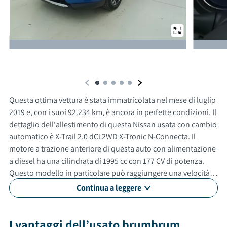
Da un'altra prospettiva
Questa ottima vettura è stata immatricolata nel mese di luglio
2019 e, con i suoi 92.234 km, è ancora in perfette condizioni. Il
dettaglio dell'allestimento di questa Nissan usata con cambio
automatico è X-Trail 2.0 dCi 2WD X-Tronic N-Connecta. Il
motore a trazione anteriore di questa auto con alimentazione
a diesel ha una cilindrata di 1995 cc con 177 CV di potenza.
Questo modello in particolare può raggiungere una velocità
massima di 199 km/h. Con un consumo medio di 5.8 litri ogni
Continua a leggere
100 km. Questa automobile usata non è un modello adatto a
neopatentati. Gli esterni sono verniciati di blu, mentre gli
interni in sono di colore nero. Il veicolo ha 5 porte, 5 posti a
I vantaggi dell’usato brumbrum