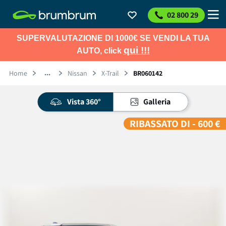
02 800 29
SUPERVALUTAZIONE DI 1000€ SE VENDI LA TUA
qui !!!
AUTO, click
Home
Nissan
X-Trail
BR060142
Vista 360°
Galleria
RIBASSATO DI - 600 €