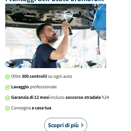
sedere e un bagagliaio con capacità di 565 litri. Tra gli optional
e le dotazioni troviamo: isofix, fendinebbia, usb e tanto altro
ancora. Al momento della consegna, questa vettura sarà
soggetta a lavaggio professionale compreso nel prezzo. Su
tutte le nostre auto offriamo una garanzia brumbrum di 12
mesi dalla consegna con soccorso stradale 24/7 in Italia e in
Europa. Cosa stai aspettando?
Oltre
300 controlli
su ogni auto
Lavaggio
professionale
Garanzia di 12 mesi
incluso
soccorso stradale
h24
Consegna
a casa tua
Scopri di più