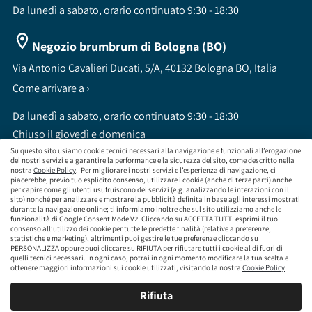
Da lunedì a sabato, orario continuato 9:30 - 18:30
Negozio brumbrum di Bologna (BO)
Via Antonio Cavalieri Ducati, 5/A, 40132 Bologna BO, Italia
Come arrivare a ›
Da lunedì a sabato, orario continuato 9:30 - 18:30
Chiuso il giovedì e domenica
Su questo sito usiamo cookie tecnici necessari alla navigazione e funzionali all’erogazione
dei nostri servizi e a garantire la performance e la sicurezza del sito, come descritto nella
nostra
Cookie Policy
. Per migliorare i nostri servizi e l’esperienza di navigazione, ci
piacerebbe, previo tuo esplicito consenso, utilizzare i cookie (anche di terze parti) anche
per capire come gli utenti usufruiscono dei servizi (e.g. analizzando le interazioni con il
sito) nonché per analizzare e mostrare la pubblicità definita in base agli interessi mostrati
brumbrum S.p.A a socio unico - CF / P.IVA 09323210964 - Numero REA: MI - 2083307 -
durante la navigazione online; ti informiamo inoltre che sul sito utilizziamo anche le
Capitale Sociale: Euro 218.547,65 i.v.
funzionalità di Google Consent Mode V2. Cliccando su ACCETTA TUTTI esprimi il tuo
consenso all’utilizzo dei cookie per tutte le predette finalità (relative a preferenze,
Sede Legale Via Leningrado 8, 20161 Milano MI
statistiche e marketing), altrimenti puoi gestire le tue preferenze cliccando su
Società soggetta alla direzione e coordinamento di Aramis Group S.A.
PERSONALIZZA oppure puoi cliccare su RIFIUTA per rifiutare tutti i cookie al di fuori di
Società soggetta al controllo IVASS, consulta gli estremi dell'iscrizione al sito
quelli tecnici necessari. In ogni caso, potrai in ogni momento modificare la tua scelta e
www.servizi.ivass.it
ottenere maggiori informazioni sui cookie utilizzati, visitando la nostra
Cookie Policy
.
Numero iscrizione: E000629295 Sezione E - Collaboratori degli intermediari iscritti nelle
sezioni A, B o D
Rifiuta
Condizioni Generali di Contratto
Termini di Utilizzo
Privacy Policy
Cookie