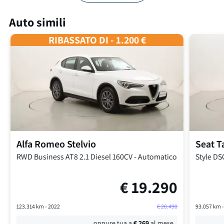
Auto simili
RIBASSATO DI - 1.200 €
Alfa Romeo
Stelvio
Seat
T
RWD Business AT8
2.1 Diesel 160CV
-
Automatico
Style DS
€
19.290
123.314
km -
2022
€
20.490
93.057
km 
oppure tua a
€
269
al mese