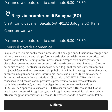
Da lunedì a sabato, orario continuato 9:30 - 18:30
Negozio brumbrum di Bologna (BO)
Via Antonio Cavalieri Ducati, 5/A, 40132 Bologna BO, Italia
Come arrivare a ›
Da lunedì a sabato, orario continuato 9:30 - 18:30
Chiuso il giovedì e domenica
Su questo sito usiamo cookie tecnici necessari alla navigazione e funzionali all’erogazione
dei nostri servizi e a garantire la performance e la sicurezza del sito, come descritto nella
nostra
Cookie Policy
. Per migliorare i nostri servizi e l’esperienza di navigazione, ci
piacerebbe, previo tuo esplicito consenso, utilizzare i cookie (anche di terze parti) anche
per capire come gli utenti usufruiscono dei servizi (e.g. analizzando le interazioni con il
sito) nonché per analizzare e mostrare la pubblicità definita in base agli interessi mostrati
brumbrum S.p.A a socio unico - CF / P.IVA 09323210964 - Numero REA: MI - 2083307 -
durante la navigazione online; ti informiamo inoltre che sul sito utilizziamo anche le
Capitale Sociale: Euro 218.547,65 i.v.
funzionalità di Google Consent Mode V2. Cliccando su ACCETTA TUTTI esprimi il tuo
consenso all’utilizzo dei cookie per tutte le predette finalità (relative a preferenze,
Sede Legale Via Leningrado 8, 20161 Milano MI
statistiche e marketing), altrimenti puoi gestire le tue preferenze cliccando su
Società soggetta alla direzione e coordinamento di Aramis Group S.A.
PERSONALIZZA oppure puoi cliccare su RIFIUTA per rifiutare tutti i cookie al di fuori di
Società soggetta al controllo IVASS, consulta gli estremi dell'iscrizione al sito
quelli tecnici necessari. In ogni caso, potrai in ogni momento modificare la tua scelta e
www.servizi.ivass.it
ottenere maggiori informazioni sui cookie utilizzati, visitando la nostra
Cookie Policy
.
Numero iscrizione: E000629295 Sezione E - Collaboratori degli intermediari iscritti nelle
sezioni A, B o D
Rifiuta
Condizioni Generali di Contratto
Termini di Utilizzo
Privacy Policy
Cookie