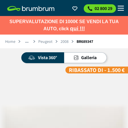
02 800 29
SUPERVALUTAZIONE DI 1000€ SE VENDI LA TUA
qui !!!
AUTO, click
Home
Peugeot
2008
BR689347
Vista 360°
Galleria
RIBASSATO DI - 1.500 €