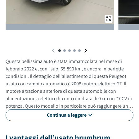
Da un'altra prospettiva
Questa bellissima auto è stata immatricolata nel mese di
febbraio 2022 e, con i suoi 65.890 km, è ancora in perfette
condizioni. Il dettaglio dell'allestimento di questa Peugeot
usata con cambio automatico è 2008 motore elettrico GT. Il
motore a trazione anteriore di questa automobile con
alimentazione a elettrico ha una cilindrata di 0 cc con 77 CV di
potenza. Questo modello in particolare può raggiungere una
velocità massima di 150 km/h. Con un consumo medio di 0.0
Continua a leggere
litri ogni 100 km. Questa vettura usata è adatta anche per
neopatentati. Gli esterni sono verniciati di grigio, mentre gli
interni in sono di colore nero. Questa auto ha 5 porte, 5 posti
I vantaggi dell’usato brumbrum