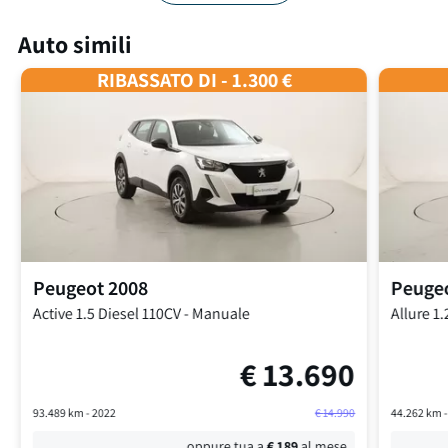
Auto simili
RIBASSATO DI - 1.300 €
Peugeot
2008
Peuge
Active
1.5 Diesel 110CV
-
Manuale
Allure
1.
€
13.690
93.489
km -
2022
€
14.990
44.262
km 
oppure tua a
€
189
al mese