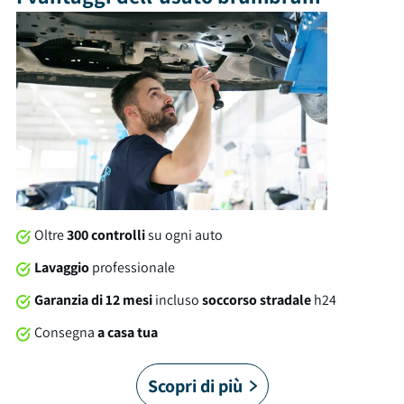
a sedere e un bagagliaio con capacità di 434 litri. Tra gli
optional e le dotazioni troviamo: isofix, retrocamera, cerchi in
lega e tanto altro ancora. Al momento della consegna, questa
auto sarà soggetta a lavaggio professionale compreso nel
prezzo. Su tutte le nostre auto offriamo una garanzia
brumbrum di 12 mesi dalla consegna con soccorso stradale
24/7 in Italia e in Europa. È arrivato il momento di allacciare le
cinture!
Oltre
300 controlli
su ogni auto
Lavaggio
professionale
Garanzia di 12 mesi
incluso
soccorso stradale
h24
Consegna
a casa tua
Scopri di più