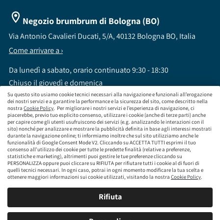
Negozio brumbrum di Bologna (BO)
Via Antonio Cavalieri Ducati, 5/A, 40132 Bologna BO, Italia
Come arrivare a ›
Da lunedì a sabato, orario continuato 9:30 - 18:30
Chiuso il giovedì e domenica
Su questo sito usiamo cookie tecnici necessari alla navigazione e funzionali all’erogazione
dei nostri servizi e a garantire la performance e la sicurezza del sito, come descritto nella
nostra
Cookie Policy
. Per migliorare i nostri servizi e l’esperienza di navigazione, ci
piacerebbe, previo tuo esplicito consenso, utilizzare i cookie (anche di terze parti) anche
per capire come gli utenti usufruiscono dei servizi (e.g. analizzando le interazioni con il
sito) nonché per analizzare e mostrare la pubblicità definita in base agli interessi mostrati
brumbrum S.p.A a socio unico - CF / P.IVA 09323210964 - Numero REA: MI - 2083307 -
durante la navigazione online; ti informiamo inoltre che sul sito utilizziamo anche le
Capitale Sociale: Euro 218.547,65 i.v.
funzionalità di Google Consent Mode V2. Cliccando su ACCETTA TUTTI esprimi il tuo
consenso all’utilizzo dei cookie per tutte le predette finalità (relative a preferenze,
Sede Legale Via Leningrado 8, 20161 Milano MI
statistiche e marketing), altrimenti puoi gestire le tue preferenze cliccando su
Società soggetta alla direzione e coordinamento di Aramis Group S.A.
PERSONALIZZA oppure puoi cliccare su RIFIUTA per rifiutare tutti i cookie al di fuori di
Società soggetta al controllo IVASS, consulta gli estremi dell'iscrizione al sito
quelli tecnici necessari. In ogni caso, potrai in ogni momento modificare la tua scelta e
www.servizi.ivass.it
ottenere maggiori informazioni sui cookie utilizzati, visitando la nostra
Cookie Policy
.
Numero iscrizione: E000629295 Sezione E - Collaboratori degli intermediari iscritti nelle
sezioni A, B o D
Rifiuta
Condizioni Generali di Contratto
Termini di Utilizzo
Privacy Policy
Cookie
Policy
Responsabilità e Conformità
Mappa del sito