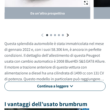
Da un'altra prospettiva
Questa splendida automobile è stata immatricolata nel mese
di gennaio 2022 e, con i suoi 58.306 km, è ancora in perfette
condizioni. Il dettaglio dell'allestimento di questa Peugeot
usata con cambio automatico è 2008 BlueHDi S&S EAT8 Allure.
Il motore a trazione anteriore di questa vettura con
alimentazione a diesel ha una cilindrata di 1499 cc con 131 CV
di potenza. Questo modello in particolare può raggiungere
una velocità massima di 195 km/h. Con un consumo medio di
Continua a leggere
3.8 litri ogni 100 km. Questa auto usata è adatta anche per
neopatentati. Gli esterni sono verniciati di nero, mentre gli
interni in sono di colore grigio. La vettura ha 5 porte, 5 posti a
I vantaggi dell’usato brumbrum
sedere e un bagagliaio con capacità di 434 litri. Tra gli optional