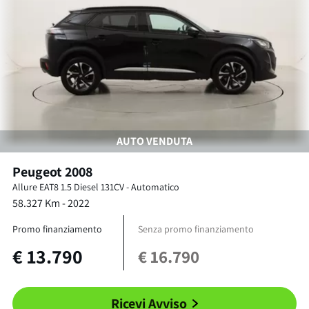
AUTO VENDUTA
Peugeot
2008
Allure EAT8
1.5 Diesel 131CV
-
Automatico
58.327
Km -
2022
Promo finanziamento
Senza promo finanziamento
€
13.790
€
16.790
Ricevi Avviso