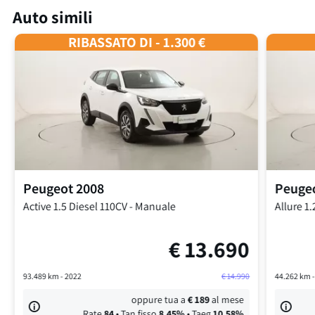
Auto simili
RIBASSATO DI - 1.300 €
Peugeot
2008
Peuge
Active
1.5 Diesel 110CV
-
Manuale
Allure
1.
€
13.690
93.489
km -
2022
€
14.990
44.262
km 
oppure tua a
€
189
al mese
Rate
84
• Tan fisso
8,45
%
• Taeg
10,58
%