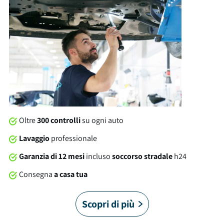
e le dotazioni troviamo: cerchi in lega, isofix, sensore luce e
molto altro ancora. Al momento della consegna, questa
automobile sarà soggetta a lavaggio professionale compreso
nel prezzo. Su tutte le nostre auto offriamo una garanzia
brumbrum di 12 mesi dalla consegna con soccorso stradale
24/7 in Italia e in Europa. Sei pronto a partire?
Oltre
300 controlli
su ogni auto
Lavaggio
professionale
Garanzia di 12 mesi
incluso
soccorso stradale
h24
Consegna
a casa tua
Scopri di più