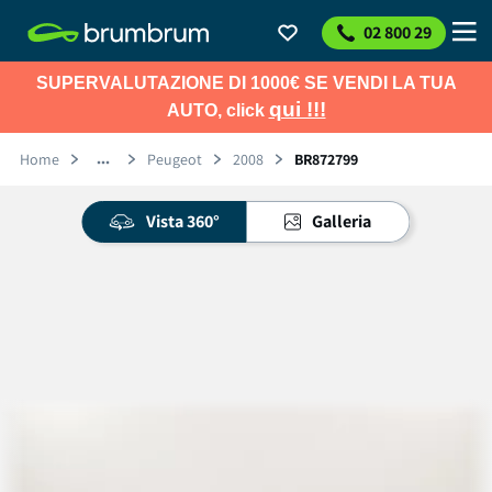
02 800 29
SUPERVALUTAZIONE DI 1000€ SE VENDI LA TUA
qui !!!
AUTO, click
Home
Peugeot
2008
BR872799
Vista 360°
Galleria