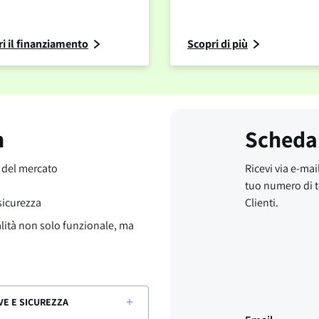
i il finanziamento
Scopri di più
m
Scheda
o del mercato
Ricevi via e-mail
tuo numero di t
 sicurezza
Clienti.
alità non solo funzionale, ma
VE E SICUREZZA