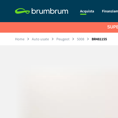
Acquista
Finanzia
SUPE
Home
Auto usate
Peugeot
5008
BR481155