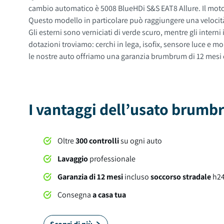
cambio automatico è 5008 BlueHDi S&S EAT8 Allure. Il motore a trazione anteriore di questa automobile con alimentazione a diesel ha una cilindrata di 1499 cc con 131 CV di potenza.
Questo modello in particolare può raggiungere una velocit
Gli esterni sono verniciati di verde scuro, mentre gli interni in sono di colore nero. Questa auto ha 5 porte, 7 posti a sedere e un bagagliaio con capacità di 702 litri. Tra gli option
dotazioni troviamo: cerchi in lega, isofix, sensore luce e molto altro ancora. Al momento della consegna, questa auto sarà soggetta a lavaggio pro
le nostre auto offriamo una garanzia brumbrum di 12 mesi da
I vantaggi dell’usato brum
Oltre
300 controlli
su ogni auto
Lavaggio
professionale
Garanzia di 12 mesi
incluso
soccorso stradale
h2
Consegna
a casa tua