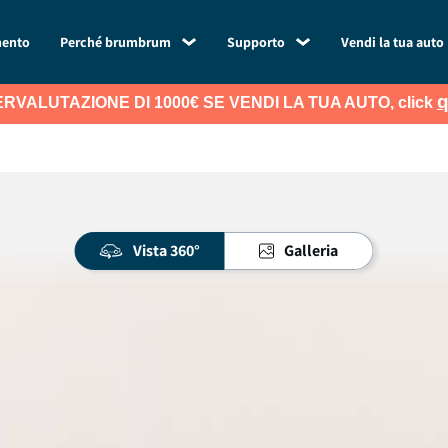
mento
Perché brumbrum
Supporto
Vendi la tua auto
q
RVALUTAZIONE DI 1000€ SE VENDI LA TUA AUTO, click
Vista 360°
Galleria