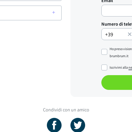
Email
Numero di tel
Ho preso vision
brumbrum.it
Iscrivimi alla
ne
Condividi con un amico