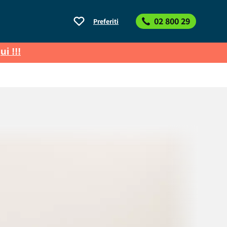
02 800 29
Preferiti
ui !!!