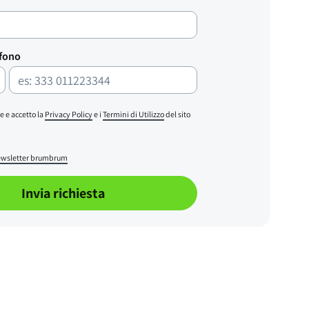
efono
e e accetto la
Privacy Policy
e i
Termini di Utilizzo
del sito
wsletter brumbrum
Invia richiesta