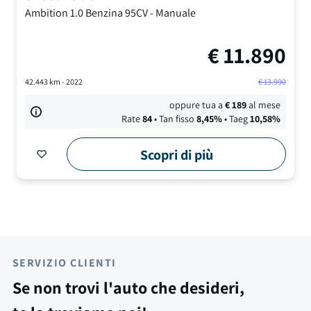
Ambition
1.0 Benzina 95CV
-
Manuale
€
11.890
42.443
km -
2022
€
13.990
oppure tua a
€
189
al mese
Rate
84
• Tan fisso
8,45
%
• Taeg
10,58
%
Scopri di più
SERVIZIO CLIENTI
Se non trovi l'auto che desideri,