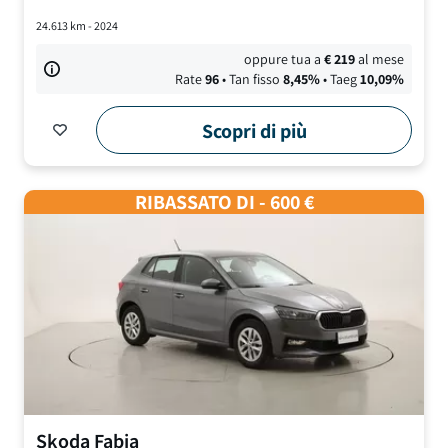
24.613
km -
2024
oppure tua a
€
219
al mese
Rate
96
• Tan fisso
8,45
%
• Taeg
10,09
%
Scopri di più
RIBASSATO DI - 600 €
Skoda
Fabia