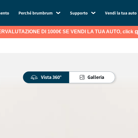
mento
Perché brumbrum
Supporto
Vendi la tua auto
q
RVALUTAZIONE DI 1000€ SE VENDI LA TUA AUTO, click
Vista 360°
Galleria