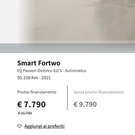
Smart
Fortwo
EQ Passion
Elettrico 82CV
-
Automatico
50.338
Km -
2021
Promo finanziamento
Senza promo finanziamento
€
7.790
€
9.790
€
11.790
Aggiungi ai preferiti