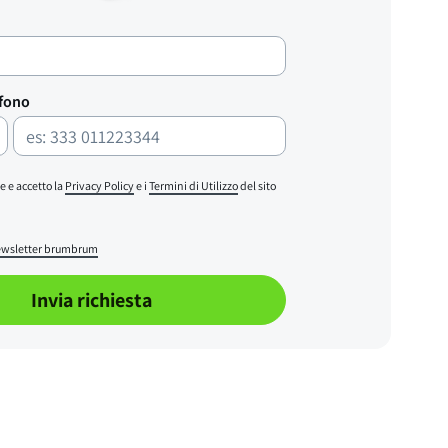
efono
e e accetto la
Privacy Policy
e i
Termini di Utilizzo
del sito
wsletter brumbrum
Invia richiesta