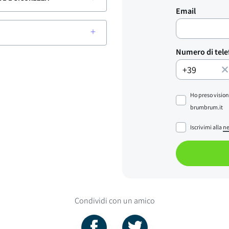
Email
Numero di tel
Ho preso vision
brumbrum.it
Iscrivimi alla
ne
Condividi con un amico