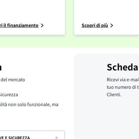
i il finanziamento
Scopri di più
m
Scheda
o del mercato
Ricevi via e-mail
tuo numero di t
 sicurezza
Clienti.
alità non solo funzionale, ma
VE E SICUREZZA