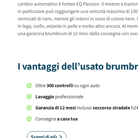
cambio automatico è fortwo EQ Passion. Il motore a trazion
in particolare può raggiungere una velocità massima di 130 km/h.
verniciati di nero, mentre gli interni in sono di colore nero. Questa auto ha 3 porte, 2 posti a sedere e un bagagliaio con capacità di 260 litri. Tra gli optional e le dotazioni troviamo: cerchi
in lega, isofix, volante in pelle e molto altro ancora. Al momento della consegna, questa auto sarà soggetta a lavaggio professionale compreso nel prezzo. Su tutte le nostre auto offriamo
una garanzia brumbrum di 12 mesi dalla consegna con soccors
I vantaggi dell’usato brum
Oltre
300 controlli
su ogni auto
Lavaggio
professionale
Garanzia di 12 mesi
incluso
soccorso stradale
h2
Consegna
a casa tua
Scopri di più