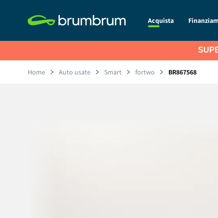
Acquista
Finanzia
SUPE
Home
Auto usate
Smart
fortwo
BR867568