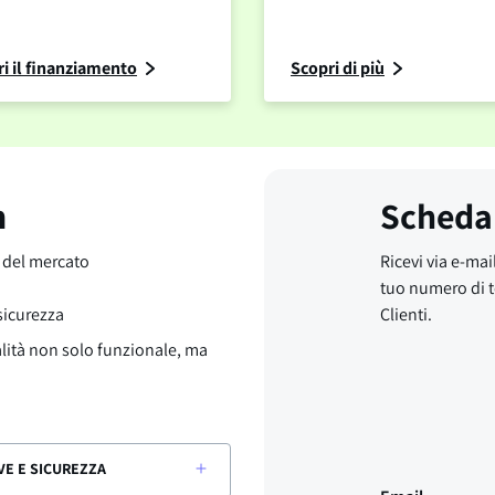
i il finanziamento
Scopri di più
m
Scheda
o del mercato
Ricevi via e-mail
tuo numero di t
 sicurezza
Clienti.
alità non solo funzionale, ma
VE E SICUREZZA