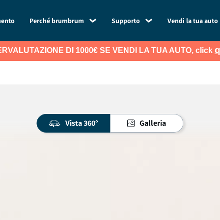
mento
Perché brumbrum
Supporto
Vendi la tua auto
q
RVALUTAZIONE DI 1000€ SE VENDI LA TUA AUTO, click
Vista 360°
Galleria