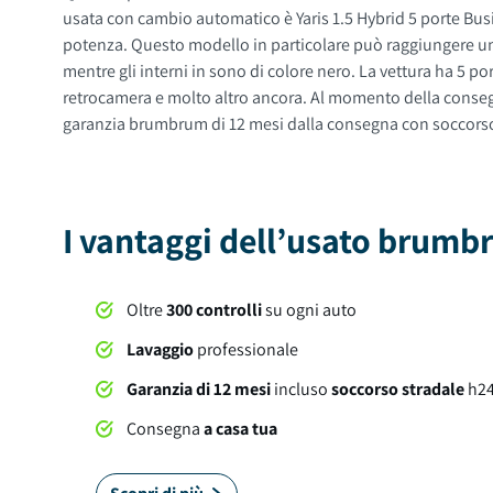
usata con cambio automatico è Yaris 1.5 Hybrid 5 porte Busin
potenza. Questo modello in particolare può raggiungere una velocità mass
mentre gli interni in sono di colore nero. La vettura ha 5 porte, 5 posti a sedere e un bagagliaio con capacità di 286 litri. Tra gli optional e le dotazioni troviamo: fendinebbia, isofix,
retrocamera e molto altro ancora. Al momento della consegna, questa automobile sarà soggetta a lavaggio professionale compreso nel prezzo. Su tutte le nostre auto offriamo una
garanzia brumbrum di 12 mesi dalla consegna con soccorso st
I vantaggi dell’usato brum
Oltre
300 controlli
su ogni auto
Lavaggio
professionale
Garanzia di 12 mesi
incluso
soccorso stradale
h2
Consegna
a casa tua