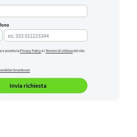
efono
e e accetto la
Privacy Policy
e i
Termini di Utilizzo
del sito
wsletter brumbrum
Invia richiesta