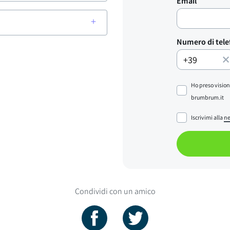
Email
Numero di tel
Ho preso vision
brumbrum.it
Iscrivimi alla
ne
Condividi con un amico