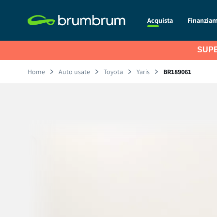
Acquista
Finanzia
SUPE
Home
Auto usate
Toyota
Yaris
BR189061