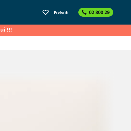
02 800 29
Preferiti
ui !!!