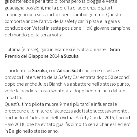
gli basterebbe per il titolo: torna però la pioggia e Vettel
guadagna posizioni, ma la perdita di aderenza e gli urti
impongono una sosta ai box per il cambio gomme. Questo
comporta anche l’arrivo della safety car in pista e la gara si
conclude con Vettel in sesta posizione, il più giovane campione
del mondo per la terza volta.
L’ultima (e triste), gara in esame si è svolta durante il
Gran
Premio del Giappone 2014 a Suzuka
.
L’incidente di
Suzuka
, con
Adrian Sutil
che esce di pista e
provoca l’intervento della Safety Car entrata dopo 50 secondi
dopo che anche Jules Bianchi va a sbattere nello stesso punto,
vede la bandiera rossa sventolata dopo ben 7 minuti dal suo
impatto.
Quest’ultimo pilota muore 9 mesi più tardi e influenza le
procedure e le misure di sicurezza adottate successivamente,
portando all’adozione della Virtual Safety Car dal 2015, fino ad
Halo 2018, che ha evitato guai fisici molto seri a Charles Leclerc
in Belgio nello stesso anno.