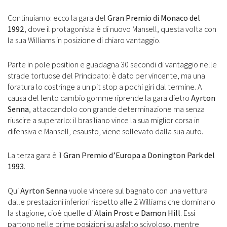
Continuiamo: ecco la gara del
Gran Premio di Monaco del
1992
, dove il protagonista è di nuovo Mansell, questa volta con
la sua Williams in posizione di chiaro vantaggio.
Parte in pole position e guadagna 30 secondi di vantaggio nelle
strade tortuose del Principato: è dato per vincente, ma una
foratura lo costringe a un pit stop a pochi giri dal termine. A
causa del lento cambio gomme riprende la gara dietro
Ayrton
Senna
, attaccandolo con grande determinazione ma senza
riuscire a superarlo: il brasiliano vince la sua miglior corsa in
difensiva e Mansell, esausto, viene sollevato dalla sua auto.
La terza gara è il
Gran Premio d’Europa a Donington Park del
1993
.
Qui
Ayrton Senna
vuole vincere sul bagnato con una vettura
dalle prestazioni inferiori rispetto alle 2 Williams che dominano
la stagione, cioè quelle di
Alain Prost
e
Damon Hill
. Essi
partono nelle prime posizioni su asfalto scivoloso, mentre