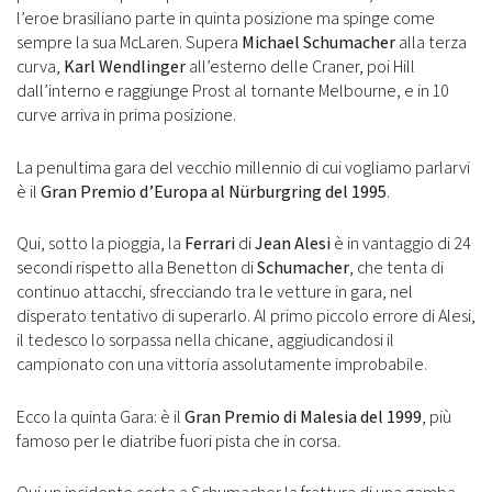
l’eroe brasiliano parte in quinta posizione ma spinge come
sempre la sua McLaren. Supera
Michael Schumacher
alla terza
curva,
Karl Wendlinger
all’esterno delle Craner, poi Hill
dall’interno e raggiunge Prost al tornante Melbourne, e in 10
curve arriva in prima posizione.
La penultima gara del vecchio millennio di cui vogliamo parlarvi
è il
Gran Premio d’Europa al Nürburgring del 1995
.
Qui, sotto la pioggia, la
Ferrari
di
Jean Alesi
è in vantaggio di 24
secondi rispetto alla Benetton di
Schumacher
, che tenta di
continuo attacchi, sfrecciando tra le vetture in gara, nel
disperato tentativo di superarlo. Al primo piccolo errore di Alesi,
il tedesco lo sorpassa nella chicane, aggiudicandosi il
campionato con una vittoria assolutamente improbabile.
Ecco la quinta Gara: è il
Gran Premio di Malesia del 1999
, più
famoso per le diatribe fuori pista che in corsa.