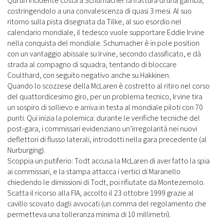
Qui un incidente costa a Schumacher la frattura di una gamba,
costringendolo a una convalescenza di quasi 3 mesi. Al suo
ritorno sulla pista disegnata da Tilke, al suo esordio nel
calendario mondiale, il tedesco vuole supportare Eddie Irvine
nella conquista del mondiale. Schumacher è in pole position
con un vantaggio abissale su Irvine, secondo classificato, e dà
strada al compagno di squadra, tentando di bloccare
Coulthard, con seguito negativo anche su Hakkinen.
Quando lo scozzese della McLaren è costretto al ritiro nel corso
del quattordicesimo giro, per un problema tecnico, Irvine tira
un sospiro di sollievo e arriva in testa al mondiale piloti con 70
punti. Qui inizia la polemica: durante le verifiche tecniche del
post-gara, i commissari evidenziano un’irregolarità nei nuovi
deflettori di flusso laterali, introdotti nella gara precedente (al
Nurburging).
Scoppia un putiferio: Todt accusa la McLaren di aver fatto la spia
ai commissari, e la stampa attacca i vertici di Maranello
chiedendo le dimissioni di Todt, poi rifiutate da Montezemolo.
Scatta il ricorso alla FIA, accolto il 23 ottobre 1999 grazie al
cavillo scovato dagli avvocati (un comma del regolamento che
permetteva una tolleranza minima di 10 millimetri).