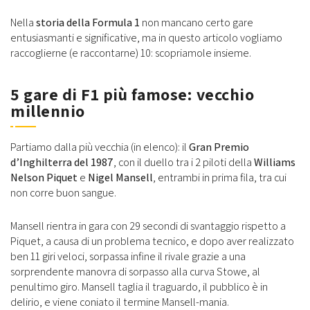
Nella
storia della Formula 1
non mancano certo gare
entusiasmanti e significative, ma in questo articolo vogliamo
raccoglierne (e raccontarne) 10: scopriamole insieme.
5 gare di F1 più famose: vecchio
millennio
Partiamo dalla più vecchia (in elenco): il
Gran Premio
d’Inghilterra del 1987
, con il duello tra i 2 piloti della
Williams
Nelson Piquet
e
Nigel Mansell
, entrambi in prima fila, tra cui
non corre buon sangue.
Mansell rientra in gara con 29 secondi di svantaggio rispetto a
Piquet, a causa di un problema tecnico, e dopo aver realizzato
ben 11 giri veloci, sorpassa infine il rivale grazie a una
sorprendente manovra di sorpasso alla curva Stowe, al
penultimo giro. Mansell taglia il traguardo, il pubblico è in
delirio, e viene coniato il termine Mansell-mania.