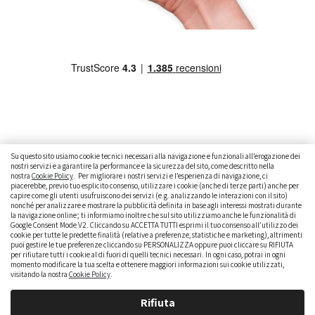
Su questo sito usiamo cookie tecnici necessari alla navigazione e funzionali all’erogazione dei
nostri servizi e a garantire la performance e la sicurezza del sito, come descritto nella
nostra
Cookie Policy
. Per migliorare i nostri servizi e l’esperienza di navigazione, ci
CAMBIARE AUTO
GUIDA ALL’ACQUISTO
piacerebbe, previo tuo esplicito consenso, utilizzare i cookie (anche di terze parti) anche per
capire come gli utenti usufruiscono dei servizi (e.g. analizzando le interazioni con il sito)
GUIDE PRATICHE
CURIOSITÀ
DATI ALLA MANO
nonché per analizzare e mostrare la pubblicità definita in base agli interessi mostrati durante
la navigazione online; ti informiamo inoltre che sul sito utilizziamo anche le funzionalità di
DICE LA LEGGE
PARLIAMO DI NOI
Google Consent Mode V2. Cliccando su ACCETTA TUTTI esprimi il tuo consenso all’utilizzo dei
cookie per tutte le predette finalità (relative a preferenze, statistiche e marketing), altrimenti
puoi gestire le tue preferenze cliccando su PERSONALIZZA oppure puoi cliccare su RIFIUTA
per rifiutare tutti i cookie al di fuori di quelli tecnici necessari. In ogni caso, potrai in ogni
momento modificare la tua scelta e ottenere maggiori informazioni sui cookie utilizzati,
visitando la nostra
Cookie Policy
.
Rifiuta