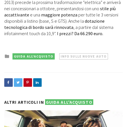
2013) precede la prossima trasformazione “elettrica” e arriverà
nei concessionari a ottobre, presentandosi con uno
stile più
accattivante
e una
maggiore potenza
per tutte le 3 versioni
disponibili a listino (base, S e GTS). Anche la
dotazione
tecnologica di bordo sarà rinnovata
, a partire dal sistema
infotainment touch da 10,9”.
I prezzi? Da 66.290 euro.
Posted
GUIDA ALL'ACQUISTO
INFO SULLE NUOVE AUTO
in
ALTRI ARTICOLI IN
GUIDA ALL'ACQUISTO