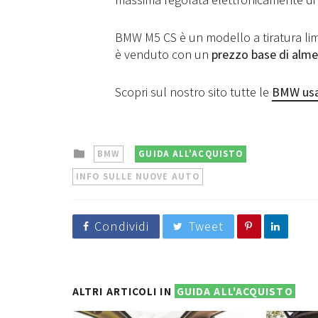
BMW M5 CS è un modello a tiratura limit
è venduto con un
prezzo base di alm
Scopri sul nostro sito tutte le
BMW us
Posted
BMW
GUIDA ALL'ACQUISTO
in
INFO SULLE NUOVE AUTO
Condividi
Tweet
ALTRI ARTICOLI IN
GUIDA ALL'ACQUISTO