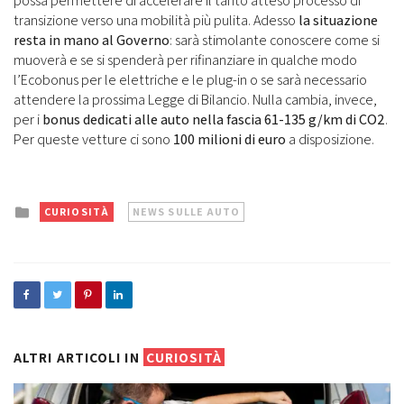
possa permettere di accelerare il tanto atteso processo di
transizione verso una mobilità più pulita. Adesso
la situazione
resta in mano al Governo
: sarà stimolante conoscere come si
muoverà e se si spenderà per rifinanziare in qualche modo
l’Ecobonus per le elettriche e le plug-in o se sarà necessario
attendere la prossima Legge di Bilancio. Nulla cambia, invece,
per i
bonus dedicati alle auto nella fascia 61-135 g/km di CO2
.
Per queste vetture ci sono
100 milioni di euro
a disposizione.
Posted
CURIOSITÀ
NEWS SULLE AUTO
in
ALTRI ARTICOLI IN
CURIOSITÀ