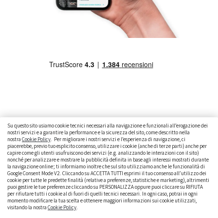
Su questo sito usiamo cookie tecnici necessari alla navigazione e funzionali all’erogazione dei
nostri servizi e a garantire la performance e la sicurezza del sito, come descritto nella
nostra
Cookie Policy
. Per migliorare i nostri servizi e l’esperienza di navigazione, ci
CAMBIARE AUTO
GUIDA ALL’ACQUISTO
piacerebbe, previo tuo esplicito consenso, utilizzare i cookie (anche di terze parti) anche per
capire come gli utenti usufruiscono dei servizi (e.g. analizzando le interazioni con il sito)
GUIDE PRATICHE
CURIOSITÀ
DATI ALLA MANO
nonché per analizzare e mostrare la pubblicità definita in base agli interessi mostrati durante
la navigazione online; ti informiamo inoltre che sul sito utilizziamo anche le funzionalità di
DICE LA LEGGE
PARLIAMO DI NOI
Google Consent Mode V2. Cliccando su ACCETTA TUTTI esprimi il tuo consenso all’utilizzo dei
cookie per tutte le predette finalità (relative a preferenze, statistiche e marketing), altrimenti
puoi gestire le tue preferenze cliccando su PERSONALIZZA oppure puoi cliccare su RIFIUTA
per rifiutare tutti i cookie al di fuori di quelli tecnici necessari. In ogni caso, potrai in ogni
momento modificare la tua scelta e ottenere maggiori informazioni sui cookie utilizzati,
visitando la nostra
Cookie Policy
.