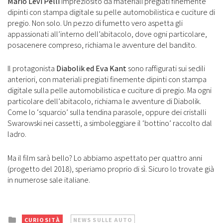
Mario Levi Pelli
impreziosito da materiali pregiati finemente
dipinti con stampa digitale su pelle automobilistica e cuciture di
pregio. Non solo. Un pezzo di fumetto vero aspetta gli
appassionati all’interno dell’abitacolo, dove ogni particolare,
posacenere compreso, richiama le avventure del bandito.
Il protagonista
Diabolik ed Eva Kant
sono raffigurati sui sedili
anteriori, con materiali pregiati finemente dipinti con stampa
digitale sulla pelle automobilistica e cuciture di pregio. Ma ogni
particolare dell’abitacolo, richiama le avventure di Diabolik.
Come lo ‘squarcio’ sulla tendina parasole, oppure dei cristalli
Swarowski nei cassetti, a simboleggiare il ‘bottino’ raccolto dal
ladro.
Ma il film sarà bello? Lo abbiamo aspettato per quattro anni
(progetto del 2018), speriamo proprio di sì. Sicuro lo trovate già
in numerose sale italiane.
Posted
CURIOSITÀ
NEWS SULLE AUTO