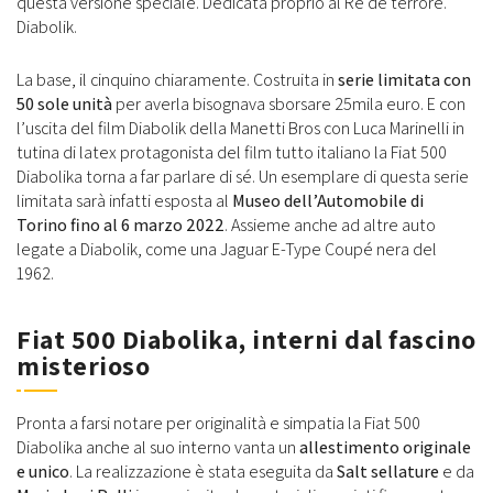
questa versione speciale. Dedicata proprio al Re de terrore.
Diabolik.
La base, il cinquino chiaramente. Costruita in
serie limitata con
50 sole unità
per averla bisognava sborsare 25mila euro. E con
l’uscita del film Diabolik della Manetti Bros con Luca Marinelli in
tutina di latex protagonista del film tutto italiano la Fiat 500
Diabolika torna a far parlare di sé. Un esemplare di questa serie
limitata sarà infatti esposta al
Museo dell’Automobile di
Torino fino al 6 marzo 2022
. Assieme anche ad altre auto
legate a Diabolik, come una Jaguar E-Type Coupé nera del
1962.
Fiat 500 Diabolika, interni dal fascino
misterioso
Pronta a farsi notare per originalità e simpatia la Fiat 500
Diabolika anche al suo interno vanta un
allestimento originale
e unico
. La realizzazione è stata eseguita da
Salt sellature
e da