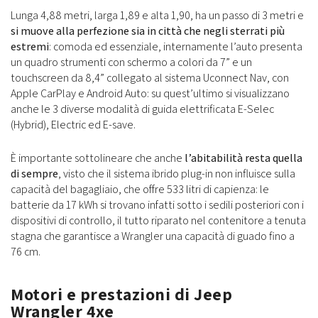
Lunga 4,88 metri, larga 1,89 e alta 1,90, ha un passo di 3 metri e
si muove alla perfezione sia in città che negli sterrati più
estremi
: comoda ed essenziale, internamente l’auto presenta
un quadro strumenti con schermo a colori da 7” e un
touchscreen da 8,4” collegato al sistema Uconnect Nav, con
Apple CarPlay e Android Auto: su quest’ultimo si visualizzano
anche le 3 diverse modalità di guida elettrificata E-Selec
(Hybrid), Electric ed E-save.
È importante sottolineare che anche
l’abitabilità resta quella
di sempre
, visto che il sistema ibrido plug-in non influisce sulla
capacità del bagagliaio, che offre 533 litri di capienza: le
batterie da 17 kWh si trovano infatti sotto i sedili posteriori con i
dispositivi di controllo, il tutto riparato nel contenitore a tenuta
stagna che garantisce a Wrangler una capacità di guado fino a
76 cm.
Motori e prestazioni di Jeep
Wrangler 4xe