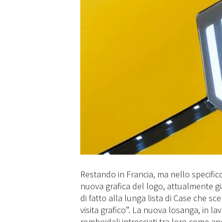
Restando in Francia, ma nello specific
nuova grafica del logo, attualmente gi
di fatto alla lunga lista di Case che sc
visita grafico”. La nuova losanga, in l
romboidali intrecciati tra loro come an