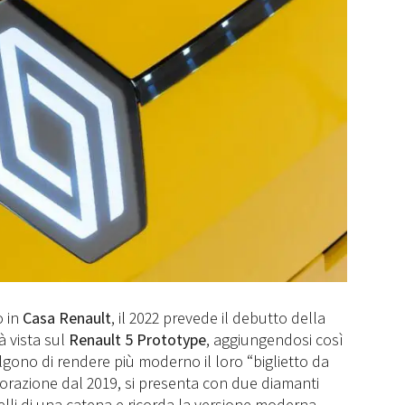
o in
Casa Renault
, il 2022 prevede il debutto della
à vista sul
Renault 5 Prototype
, aggiungendosi così
elgono di rendere più moderno il loro “biglietto da
avorazione dal 2019, si presenta con due diamanti
elli di una catena e ricorda la versione moderna