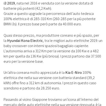
i3 2019
, nata nel 2016 e venduta con la versione dotata di
batterie più potenti (42,2 Kwh).
Grazie a questo upgrade la percorrenza dell’auto tedesca
100% elettrica è di 285-310 Km (260-285 per la più potente
BMW i3s). Il prezzo base però parte da 40.000 euro.
Quasi stesso prezzo, ma produttore coreano e più spazio, per
la
Hyundai Kona Electric
, tra le migliori auto elettriche 2019: un
baby crossover con interni spaziosi bagagliaio capiente.
L’autonomia arriva a 312 Km per la versione da 100 Kw e a 482
km per quella da 136 Kw (più briosa). I prezzi partono dai 37.500
euro per la versione base.
Un’altra coreana molto apprezzata è la
Kia E-Niro
100%
elettrica che nella sua versione con batteria standard (39,2
kWh) offre fino a 312 km di autonomia. I prezzi in questo caso
scendono e partono da 28.250 euro.
Passando al vicino Giappone troviamo un’icona all’interno del
mercato delle auto elettriche nella sua versione rinnovata: è la