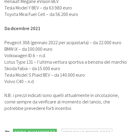
Renault Megane eVision BEV
Tesla Model Y BEV – da 63.980 euro
Toyota Mirai Fuel Cell – da 56.200 euro
Da dicembre 2021
Peugeot 308 (gennaio 2022 per acquistarla) – da 22.000 euro
BMW iX – da 100.000 euro
Volkswagen ID.6 – n.d.
Lotus Type 131 – l’ultima vettura sportiva a benzina del marchio
Skoda Fabia – da 15.000 euro
Tesla Model S Plaid BEV – da 140.000 euro
Volvo C40 – n.d.
N.B.: i prezzi indicati sono quelli attualmente in circolazione,
come sempre da verificare al momento del lancio, che
potrebbe prevedere forti incentivi.
Posted
GUIDA ALL'ACQUISTO
INFO SULLE NUOVE AUTO