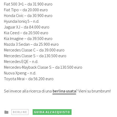
Fiat 500 3+1 – da 31.900 euro
Fiat Tipo – da 20.000 euro
Honda Civic – da 30.900 euro
Hyundai Ioniq 5 – n.d.
Jaguar XJ – da 84.000 euro
Kia Ceed – da 20.500 euro
Kia Imagine – da 39.500 euro
Mazda 3 Sedan – da 25.900 euro
Mercedes Classe C – da 39.000 euro
Mercedes Classe S – da 130.500 euro
Mercedes EQE – n.d.
Mercedes-Mayback Classe S – da 130.500 euro
Nuova Xpeng – n.d.
Toyota Mirai – da 56.200 euro
Sei invece alla ricerca di una
berlina usata
? Vieni su brumbrum!
Posted
BERLINE
GUIDA ALL'ACQUISTO
in