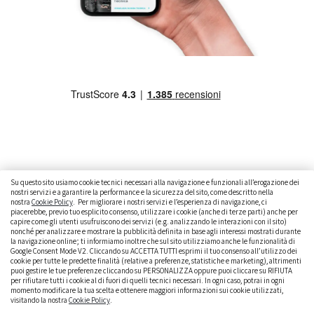
Su questo sito usiamo cookie tecnici necessari alla navigazione e funzionali all’erogazione dei
nostri servizi e a garantire la performance e la sicurezza del sito, come descritto nella
nostra
Cookie Policy
. Per migliorare i nostri servizi e l’esperienza di navigazione, ci
CAMBIARE AUTO
GUIDA ALL’ACQUISTO
piacerebbe, previo tuo esplicito consenso, utilizzare i cookie (anche di terze parti) anche per
capire come gli utenti usufruiscono dei servizi (e.g. analizzando le interazioni con il sito)
GUIDE PRATICHE
CURIOSITÀ
DATI ALLA MANO
nonché per analizzare e mostrare la pubblicità definita in base agli interessi mostrati durante
la navigazione online; ti informiamo inoltre che sul sito utilizziamo anche le funzionalità di
Google Consent Mode V2. Cliccando su ACCETTA TUTTI esprimi il tuo consenso all’utilizzo dei
DICE LA LEGGE
PARLIAMO DI NOI
cookie per tutte le predette finalità (relative a preferenze, statistiche e marketing), altrimenti
puoi gestire le tue preferenze cliccando su PERSONALIZZA oppure puoi cliccare su RIFIUTA
per rifiutare tutti i cookie al di fuori di quelli tecnici necessari. In ogni caso, potrai in ogni
momento modificare la tua scelta e ottenere maggiori informazioni sui cookie utilizzati,
visitando la nostra
Cookie Policy
.