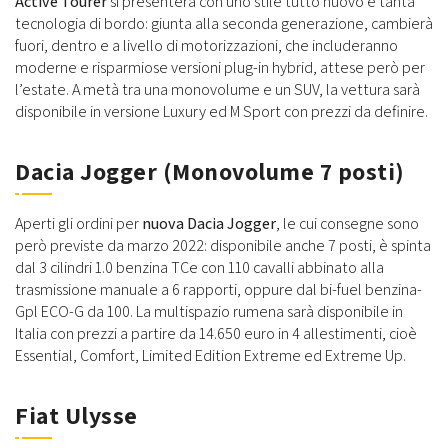
Active Tourer
si presenterà con uno stile tutto nuovo e tanta
tecnologia di bordo: giunta alla seconda generazione, cambierà
fuori, dentro e a livello di motorizzazioni, che includeranno
moderne e risparmiose versioni plug-in hybrid, attese però per
l’estate. A metà tra una monovolume e un SUV, la vettura sarà
disponibile in versione Luxury ed M Sport con prezzi da definire.
Dacia Jogger (Monovolume 7 posti)
Aperti gli ordini per
nuova Dacia Jogger
, le cui consegne sono
però previste da marzo 2022: disponibile anche 7 posti, è spinta
dal 3 cilindri 1.0 benzina TCe con 110 cavalli abbinato alla
trasmissione manuale a 6 rapporti, oppure dal bi-fuel benzina-
Gpl ECO-G da 100. La multispazio rumena sarà disponibile in
Italia con prezzi a partire da 14.650 euro in 4 allestimenti, cioè
Essential, Comfort, Limited Edition Extreme ed Extreme Up.
Fiat Ulysse