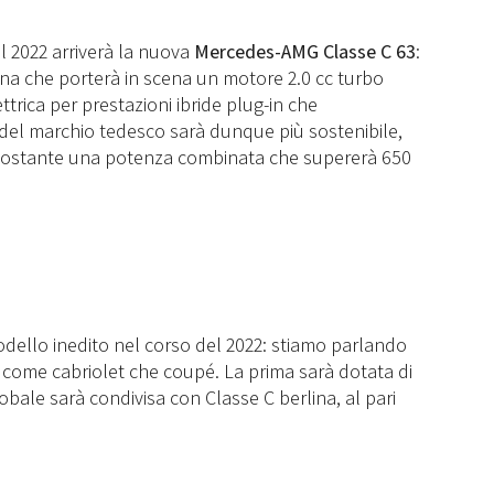
 2022 arriverà la nuova
Mercedes-AMG Classe C 63
:
lina che porterà in scena un motore 2.0 cc turbo
rica per prestazioni ibride plug-in che
à del marchio tedesco sarà dunque più sostenibile,
nonostante una potenza combinata che supererà 650
ello inedito nel corso del 2022: stiamo parlando
a come cabriolet che coupé. La prima sarà dotata di
lobale sarà condivisa con Classe C berlina, al pari