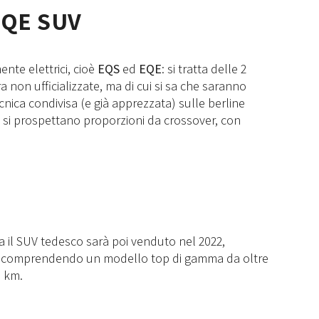
EQE SUV
nte elettrici, cioè
EQS
ed
EQE
: si tratta delle 2
a non ufficializzate, ma di cui si sa che saranno
ecnica condivisa (e già apprezzata) sulle berline
gn si prospettano proporzioni da crossover, con
 ma il SUV tedesco sarà poi venduto nel 2022,
o, comprendendo un modello top di gamma da oltre
0 km.