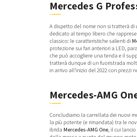
Mercedes G Profess
A dispetto del nome non si tratterà di
dedicato al tempo libero che rapprese
classico: le caratteristiche salienti di
Me
protezione sui fari anteriori a LED, par
che può accogliere una tenda e il suppo
tratterà dunque di un fuoristrada molto
in arrivo all’inizio del 2022 con prezzi 
Mercedes-AMG On
Concludiamo la carrellata dei nuovi m
la più potente (e rimandata) tra le novi
ibrida
Mercedes-AMG One
, il cui lanc
della messa a punto del gruppo motore