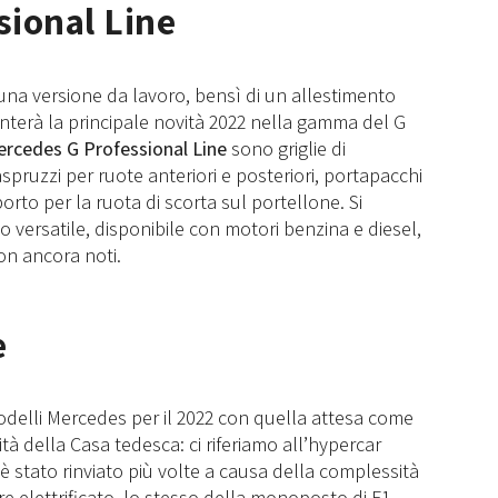
ional Line
 una versione da lavoro, bensì di un allestimento
nterà la principale novità 2022 nella gamma del G
rcedes G Professional Line
sono griglie di
aspruzzi per ruote anteriori e posteriori, portapacchi
rto per la ruota di scorta sul portellone. Si
 versatile, disponibile con motori benzina e diesel,
non ancora noti.
e
odelli Mercedes per il 2022 con quella attesa come
tà della Casa tedesca: ci riferiamo all’hypercar
io è stato rinviato più volte a causa della complessità
 elettrificato, lo stesso della monoposto di F1